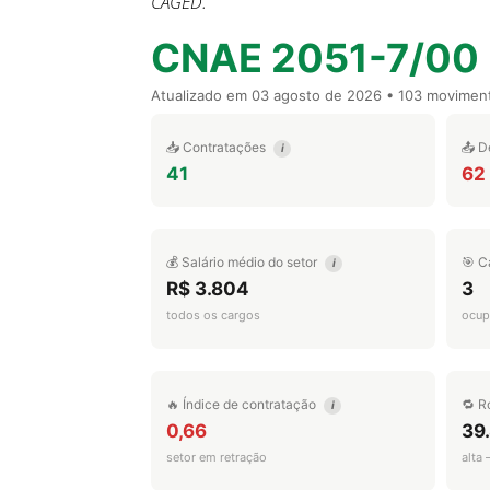
CAGED.
CNAE 2051-7/00
Atualizado em
03 agosto de 2026
• 103 movimen
📥 Contratações
📤 D
i
41
62
💰 Salário médio do setor
🎯 C
i
R$ 3.804
3
todos os cargos
ocup
🔥 Índice de contratação
🔁 R
i
0,66
39
setor em retração
alta