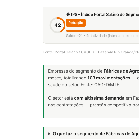
🎯 IPS - Índice Portal Salário do Seg
Retração
42
Saldo: -21 • Rotatividade (intensidade de de
Fonte: Portal Salário / CAGED • Fazenda Rio Grande/P
Empresas do segmento de
Fábricas de Agr
meses, totalizando
103 movimentações
— d
saúde do setor. Fonte: CAGED/MTE.
O setor está
com altíssima demanda
em Faz
nas contratações — pressão competitiva por 
O que faz o segmento de Fábricas de A