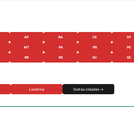
AP
BA
CE
DF
MT
PA
PB
PE
RR
RS
SC
SE
Londrina
Outras cidades →