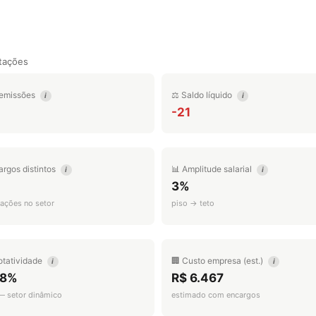
tações
emissões
⚖️ Saldo líquido
i
i
-21
argos distintos
📊 Amplitude salarial
i
i
3%
ações no setor
piso → teto
otatividade
🏢 Custo empresa (est.)
i
i
.8%
R$ 6.467
 — setor dinâmico
estimado com encargos