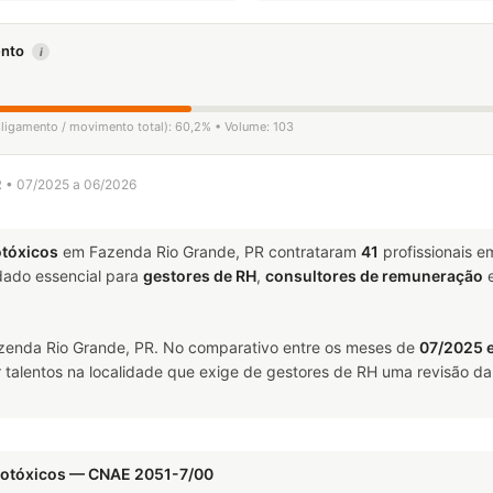
mento
i
sligamento / movimento total): 60,2% • Volume: 103
R • 07/2025 a 06/2026
otóxicos
em Fazenda Rio Grande, PR contrataram
41
profissionais 
ado essencial para
gestores de RH
,
consultores de remuneração
enda Rio Grande, PR. No comparativo entre os meses de
07/2025 
talentos na localidade que exige de gestores de RH uma revisão da 
grotóxicos — CNAE 2051-7/00