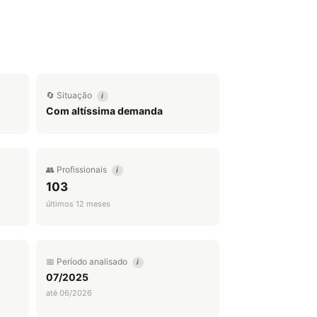
🔄 Situação
i
Com altíssima demanda
👥 Profissionais
i
103
últimos 12 meses
📅 Período analisado
i
07/2025
até 06/2026