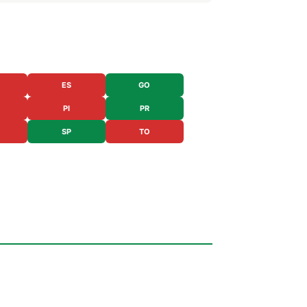
ES
GO
PI
PR
SP
TO