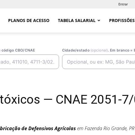
Entrar
PLANOS DE ACESSO
TABELA SALARIAL
PROFISSÕES
ou código CBO/CNAE
Cidade/estado
(opcional)
. Em branco = 
otóxicos — CNAE 2051-7
bricação de Defensivos Agrícolas
em Fazenda Rio Grande, P