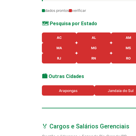
dados prontos
verificar
🗺️ Pesquisa por Estado
AC
AL
AM
MA
MG
MS
RJ
RN
RO
🏙️ Outras Cidades
Arapongas
Jandaia do Sul
🏅 Cargos e Salários Gerenciais