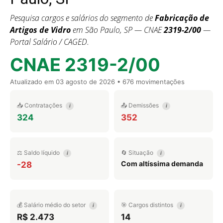
Pesquisa cargos e salários do segmento de
Fabricação de
Artigos de Vidro
em São Paulo, SP — CNAE
2319-2/00
—
Portal Salário / CAGED.
CNAE 2319-2/00
Atualizado em
03 agosto de 2026
• 676 movimentações
📥 Contratações
📤 Demissões
i
i
324
352
⚖️ Saldo líquido
🔄 Situação
i
i
Com altíssima demanda
-28
💰 Salário médio do setor
🎯 Cargos distintos
i
i
R$ 2.473
14