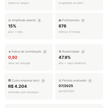
todos os cargos
ocupações no setor
📊 Amplitude salarial
👥 Profissionais
i
i
15%
676
piso → teto
últimos 12 meses
🔥 Índice de contratação
🔁 Rotatividade
i
i
0,92
47.9%
setor em retração
alta — setor dinâmico
🏢 Custo empresa (est.)
📅 Período analisado
i
i
07/2025
R$ 4.204
até 06/2026
estimado com encargos