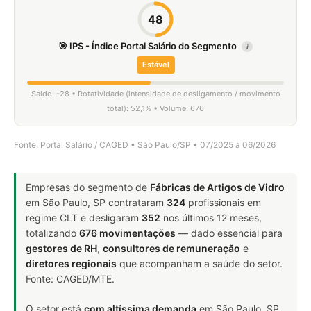
48
🎯 IPS - Índice Portal Salário do Segmento
i
Estável
Saldo: -28 • Rotatividade (intensidade de desligamento / movimento
total): 52,1% • Volume: 676
Fonte: Portal Salário / CAGED • São Paulo/SP • 07/2025 a 06/2026
Empresas do segmento de
Fábricas de Artigos de Vidro
em São Paulo, SP contrataram
324
profissionais em
regime CLT e desligaram
352
nos últimos 12 meses,
totalizando
676 movimentações
— dado essencial para
gestores de RH
,
consultores de remuneração
e
diretores regionais
que acompanham a saúde do setor.
Fonte: CAGED/MTE.
O setor está
com altíssima demanda
em São Paulo, SP.