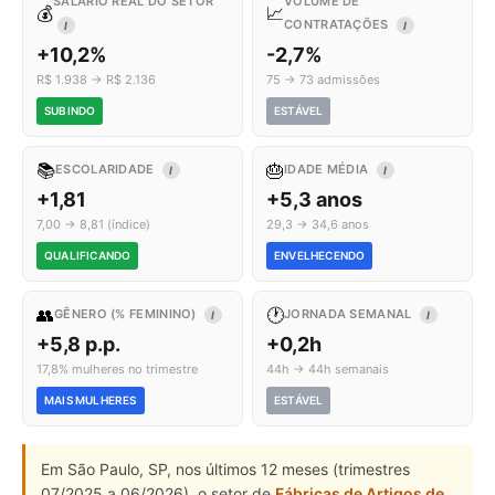
SALÁRIO REAL DO SETOR
VOLUME DE
💰
📈
CONTRATAÇÕES
I
I
+10,2%
-2,7%
R$ 1.938 → R$ 2.136
75 → 73 admissões
SUBINDO
ESTÁVEL
📚
🎂
ESCOLARIDADE
IDADE MÉDIA
I
I
+1,81
+5,3 anos
7,00 → 8,81 (índice)
29,3 → 34,6 anos
QUALIFICANDO
ENVELHECENDO
👥
🕐
GÊNERO (% FEMININO)
JORNADA SEMANAL
I
I
+5,8 p.p.
+0,2h
17,8% mulheres no trimestre
44h → 44h semanais
MAIS MULHERES
ESTÁVEL
Em São Paulo, SP, nos últimos 12 meses (trimestres
07/2025 a 06/2026), o setor de
Fábricas de Artigos de