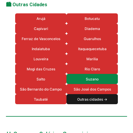
🏙️ Outras Cidades
Arujá
Botucatu
Capivari
Diadema
Ferraz de Vasconcelos
Guarulhos
Indaiatuba
Itaquaquecetuba
Louveira
Marilia
Mogi das Cruzes
Rio Claro
Salto
Suzano
São Bernardo do Campo
São José dos Campos
Taubaté
Outras cidades →