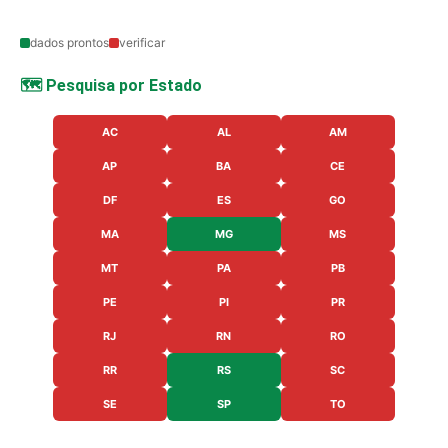
dados prontos
verificar
🗺️ Pesquisa por Estado
AC
AL
AM
AP
BA
CE
DF
ES
GO
MA
MG
MS
MT
PA
PB
PE
PI
PR
RJ
RN
RO
RR
RS
SC
SE
SP
TO