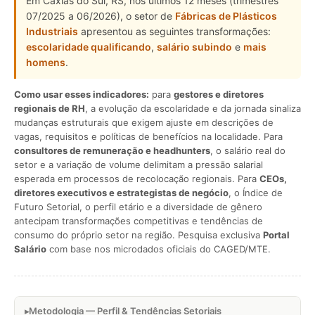
Em Caxias do Sul, RS, nos últimos 12 meses (trimestres
07/2025 a 06/2026), o setor de
Fábricas de Plásticos
Industriais
apresentou as seguintes transformações:
escolaridade qualificando
,
salário subindo
e
mais
homens
.
Como usar esses indicadores:
para
gestores e diretores
regionais de RH
, a evolução da escolaridade e da jornada sinaliza
mudanças estruturais que exigem ajuste em descrições de
vagas, requisitos e políticas de benefícios na localidade. Para
consultores de remuneração e headhunters
, o salário real do
setor e a variação de volume delimitam a pressão salarial
esperada em processos de recolocação regionais. Para
CEOs,
diretores executivos e estrategistas de negócio
, o Índice de
Futuro Setorial, o perfil etário e a diversidade de gênero
antecipam transformações competitivas e tendências de
consumo do próprio setor na região. Pesquisa exclusiva
Portal
Salário
com base nos microdados oficiais do CAGED/MTE.
Metodologia — Perfil & Tendências Setoriais