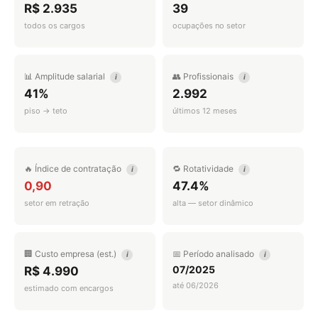
R$ 2.935
39
todos os cargos
ocupações no setor
📊 Amplitude salarial
👥 Profissionais
i
i
41%
2.992
piso → teto
últimos 12 meses
🔥 Índice de contratação
🔁 Rotatividade
i
i
0,90
47.4%
setor em retração
alta — setor dinâmico
🏢 Custo empresa (est.)
📅 Período analisado
i
i
07/2025
R$ 4.990
até 06/2026
estimado com encargos