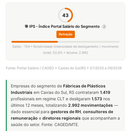
43
🎯 IPS - Índice Portal Salário do Segmento
i
Retração
Saldo: -154 • Rotatividade (intensidade de desligamento / movimento
total): 52,6% • Volume: 2.992
Fonte: Portal Salário / CAGED • Caxias do Sul/RS • 07/2025 a 06/2026
Empresas do segmento de
Fábricas de Plásticos
Industriais
em Caxias do Sul, RS contrataram
1.419
profissionais em regime CLT e desligaram
1.573
nos
últimos 12 meses, totalizando
2.992 movimentações
—
dado essencial para
gestores de RH
,
consultores de
remuneração
e
diretores regionais
que acompanham a
saúde do setor. Fonte: CAGED/MTE.