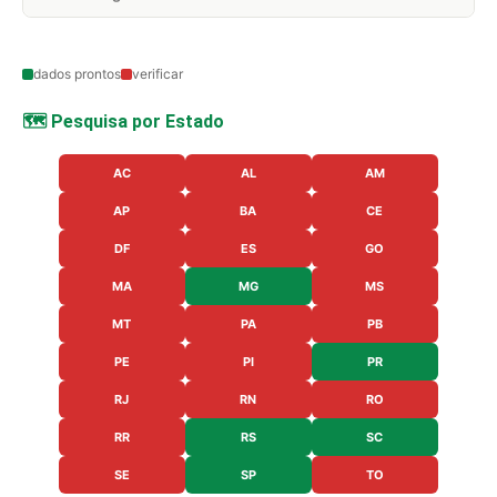
dados prontos
verificar
🗺️ Pesquisa por Estado
AC
AL
AM
AP
BA
CE
DF
ES
GO
MA
MG
MS
MT
PA
PB
PE
PI
PR
RJ
RN
RO
RR
RS
SC
SE
SP
TO