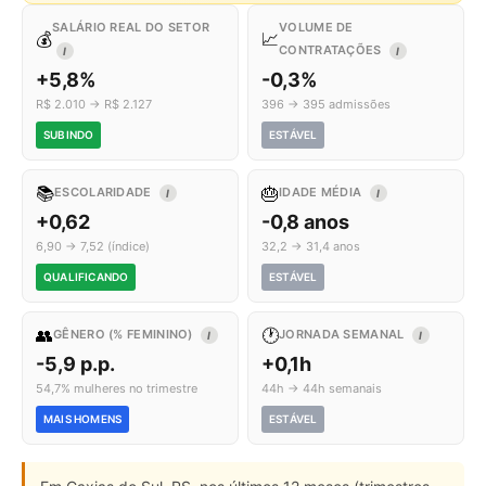
SALÁRIO REAL DO SETOR
VOLUME DE
💰
📈
CONTRATAÇÕES
I
I
+5,8%
-0,3%
R$ 2.010 → R$ 2.127
396 → 395 admissões
SUBINDO
ESTÁVEL
📚
🎂
ESCOLARIDADE
IDADE MÉDIA
I
I
+0,62
-0,8 anos
6,90 → 7,52 (índice)
32,2 → 31,4 anos
QUALIFICANDO
ESTÁVEL
👥
🕐
GÊNERO (% FEMININO)
JORNADA SEMANAL
I
I
-5,9 p.p.
+0,1h
54,7% mulheres no trimestre
44h → 44h semanais
MAIS HOMENS
ESTÁVEL