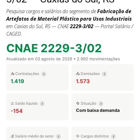
Pesquisa cargos e salários do segmento de
Fabricação de
Artefatos de Material Plástico para Usos Industriais
em Caxias do Sul, RS — CNAE
2229-3/02
— Portal Salário /
CAGED.
CNAE 2229-3/02
Atualizado em
03 agosto de 2026
• 2.992 movimentações
📥 Contratações
📤 Demissões
i
i
1.419
1.573
⚖️ Saldo líquido
🔄 Situação
i
i
Com baixa demanda
-154
💰 Salário médio do setor
🎯 Cargos distintos
i
i