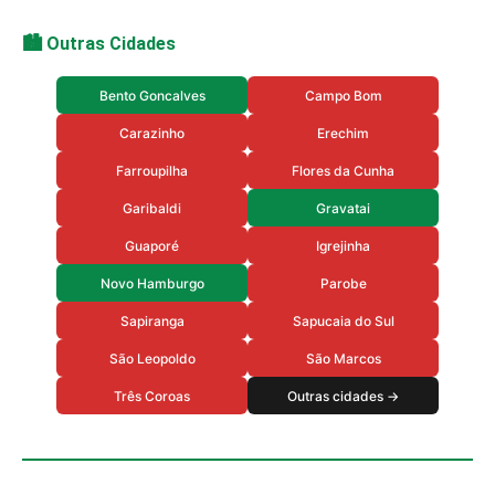
🏙️ Outras Cidades
Bento Goncalves
Campo Bom
Carazinho
Erechim
Farroupilha
Flores da Cunha
Garibaldi
Gravatai
Guaporé
Igrejinha
Novo Hamburgo
Parobe
Sapiranga
Sapucaia do Sul
São Leopoldo
São Marcos
Três Coroas
Outras cidades →