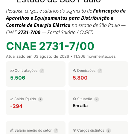
Pesquisa cargos e salários do segmento de
Fabricação de
Aparelhos e Equipamentos para Distribuição e
Controle de Energia Elétrica
no estado de São Paulo —
CNAE
2731-7/00
— Portal Salário / CAGED.
CNAE 2731-7/00
Atualizado em
03 agosto de 2026
• 11.306 movimentações
📥 Contratações
📤 Demissões
i
i
5.506
5.800
⚖️ Saldo líquido
🔄 Situação
i
i
Em alta
-294
💰 Salário médio do setor
🎯 Cargos distintos
i
i