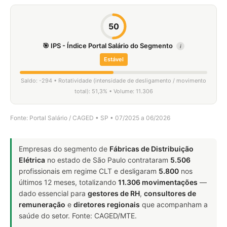
50
🎯 IPS - Índice Portal Salário do Segmento
i
Estável
Saldo: -294 • Rotatividade (intensidade de desligamento / movimento
total): 51,3% • Volume: 11.306
Fonte: Portal Salário / CAGED • SP • 07/2025 a 06/2026
Empresas do segmento de
Fábricas de Distribuição
Elétrica
no estado de São Paulo contrataram
5.506
profissionais em regime CLT e desligaram
5.800
nos
últimos 12 meses, totalizando
11.306 movimentações
—
dado essencial para
gestores de RH
,
consultores de
remuneração
e
diretores regionais
que acompanham a
saúde do setor. Fonte: CAGED/MTE.