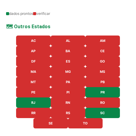
dados prontos
verificar
🗺️ Outros Estados
AC
AL
AM
AP
BA
CE
DF
ES
GO
MA
MG
MS
MT
PA
PB
PE
PI
PR
RJ
RN
RO
RR
RS
SC
SE
TO