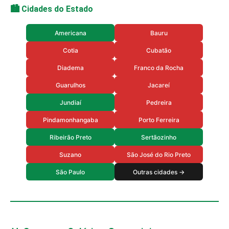
🏙️ Cidades do Estado
Americana
Bauru
Cotia
Cubatão
Diadema
Franco da Rocha
Guarulhos
Jacareí
Jundiaí
Pedreira
Pindamonhangaba
Porto Ferreira
Ribeirão Preto
Sertãozinho
Suzano
São José do Rio Preto
São Paulo
Outras cidades →