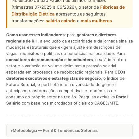
No estado de São Paulo, nos últimos 12 meses
(trimestres 07/2025 a 06/2026), o setor de
Fábricas de
Distribuição Elétrica
apresentou as seguintes
transformações:
salário caindo
e
mais mulheres
.
Como usar esses indicadores:
para
gestores e diretores
regionais de RH
, a evolução da escolaridade e da jornada sinaliza
mudanças estruturais que exigem ajuste em descrições de
vagas, requisitos e políticas de benefícios na localidade. Para
consultores de remuneração e headhunters
, o salário real do
setor e a variação de volume delimitam a pressão salarial
esperada em processos de recolocação regionais. Para
CEOs,
diretores executivos e estrategistas de negócio
, o Índice de
Futuro Setorial, o perfil etário e a diversidade de gênero
antecipam transformações competitivas e tendências de
consumo do próprio setor na região. Pesquisa exclusiva
Portal
Salário
com base nos microdados oficiais do CAGED/MTE.
Metodologia — Perfil & Tendências Setoriais