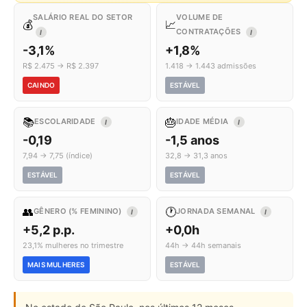
SALÁRIO REAL DO SETOR
VOLUME DE
💰
📈
CONTRATAÇÕES
I
I
-3,1%
+1,8%
R$ 2.475 → R$ 2.397
1.418 → 1.443 admissões
CAINDO
ESTÁVEL
📚
🎂
ESCOLARIDADE
IDADE MÉDIA
I
I
-0,19
-1,5 anos
7,94 → 7,75 (índice)
32,8 → 31,3 anos
ESTÁVEL
ESTÁVEL
👥
🕐
GÊNERO (% FEMININO)
JORNADA SEMANAL
I
I
+5,2 p.p.
+0,0h
23,1% mulheres no trimestre
44h → 44h semanais
MAIS MULHERES
ESTÁVEL