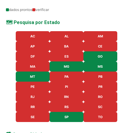
dados prontos
verificar
🗺️ Pesquisa por Estado
AC
AL
AM
AP
BA
CE
DF
ES
GO
MA
MG
MS
MT
PA
PB
PE
PI
PR
RJ
RN
RO
RR
RS
SC
SE
SP
TO