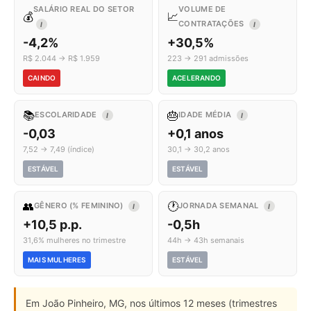
SALÁRIO REAL DO SETOR
VOLUME DE
💰
📈
CONTRATAÇÕES
I
I
-4,2%
+30,5%
R$ 2.044 → R$ 1.959
223 → 291 admissões
CAINDO
ACELERANDO
📚
🎂
ESCOLARIDADE
IDADE MÉDIA
I
I
-0,03
+0,1 anos
7,52 → 7,49 (índice)
30,1 → 30,2 anos
ESTÁVEL
ESTÁVEL
👥
🕐
GÊNERO (% FEMININO)
JORNADA SEMANAL
I
I
+10,5 p.p.
-0,5h
31,6% mulheres no trimestre
44h → 43h semanais
MAIS MULHERES
ESTÁVEL
Em João Pinheiro, MG, nos últimos 12 meses (trimestres