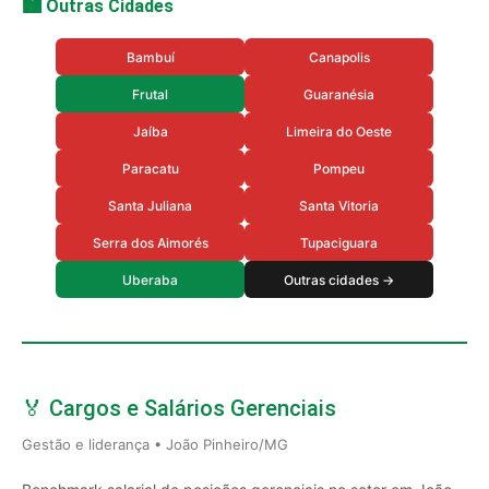
🏙️ Outras Cidades
Bambuí
Canapolis
Frutal
Guaranésia
Jaíba
Limeira do Oeste
Paracatu
Pompeu
Santa Juliana
Santa Vitoria
Serra dos Aimorés
Tupaciguara
Uberaba
Outras cidades →
🏅 Cargos e Salários Gerenciais
Gestão e liderança • João Pinheiro/MG