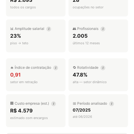
R$ 2.693
28
todos os cargos
ocupações no setor
📊 Amplitude salarial
👥 Profissionais
i
i
23%
2.005
piso → teto
últimos 12 meses
🔥 Índice de contratação
🔁 Rotatividade
i
i
0,91
47.8%
setor em retração
alta — setor dinâmico
🏢 Custo empresa (est.)
📅 Período analisado
i
i
07/2025
R$ 4.579
até 06/2026
estimado com encargos