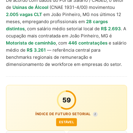
De acordo com dados do Portal Salário / CAGED, o setor
de
Usinas de Álcool
(CNAE 1931-4/00) movimentou
2.005 vagas CLT
em João Pinheiro, MG nos últimos 12
meses, empregando profissionais em
28 cargos
distintos
, com salário médio setorial local de
R$ 2.693
. A
ocupação mais contratada em João Pinheiro, MG é
Motorista de caminhão
, com
446 contratações
e salário
médio de
R$ 3.261
— referência central para
benchmarks regionais de remuneração e
dimensionamento de workforce em empresas do setor.
59
ÍNDICE DE FUTURO SETORIAL
I
ESTÁVEL