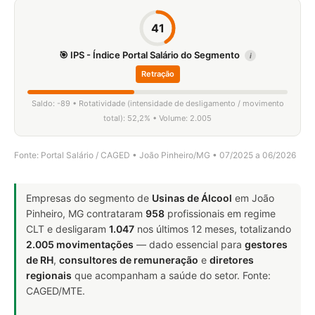
41
🎯 IPS - Índice Portal Salário do Segmento
i
Retração
Saldo: -89 • Rotatividade (intensidade de desligamento / movimento
total): 52,2% • Volume: 2.005
Fonte: Portal Salário / CAGED • João Pinheiro/MG • 07/2025 a 06/2026
Empresas do segmento de
Usinas de Álcool
em João
Pinheiro, MG contrataram
958
profissionais em regime
CLT e desligaram
1.047
nos últimos 12 meses, totalizando
2.005 movimentações
— dado essencial para
gestores
de RH
,
consultores de remuneração
e
diretores
regionais
que acompanham a saúde do setor. Fonte:
CAGED/MTE.