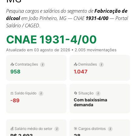
Pesquisa cargos e salários do segmento de
Fabricação de
álcool
em João Pinheiro, MG — CNAE
1931-4/00
— Portal
Salário / CAGED.
CNAE 1931-4/00
Atualizado em
03 agosto de 2026
• 2.005 movimentações
📥 Contratações
📤 Demissões
i
i
958
1.047
⚖️ Saldo líquido
🔄 Situação
i
i
Com baixíssima
-89
demanda
💰 Salário médio do setor
🎯 Cargos distintos
i
i