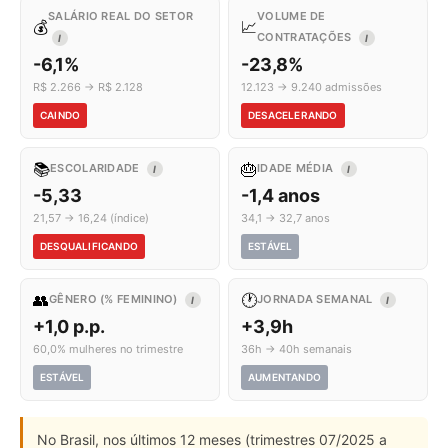
SALÁRIO REAL DO SETOR
VOLUME DE
💰
📈
CONTRATAÇÕES
I
I
-6,1%
-23,8%
R$ 2.266 → R$ 2.128
12.123 → 9.240 admissões
CAINDO
DESACELERANDO
📚
🎂
ESCOLARIDADE
IDADE MÉDIA
I
I
-5,33
-1,4 anos
21,57 → 16,24 (índice)
34,1 → 32,7 anos
DESQUALIFICANDO
ESTÁVEL
👥
🕐
GÊNERO (% FEMININO)
JORNADA SEMANAL
I
I
+1,0 p.p.
+3,9h
60,0% mulheres no trimestre
36h → 40h semanais
ESTÁVEL
AUMENTANDO
No Brasil, nos últimos 12 meses (trimestres 07/2025 a