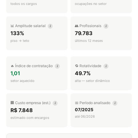
todos os cargos
ocupações no setor
📊 Amplitude salarial
👥 Profissionais
i
i
133%
79.783
piso → teto
últimos 12 meses
🔥 Índice de contratação
🔁 Rotatividade
i
i
1,01
49.7%
setor aquecido
alta — setor dinâmico
🏢 Custo empresa (est.)
📅 Período analisado
i
i
07/2025
R$ 7.848
até 06/2026
estimado com encargos