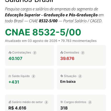
Pesquisa cargos e salários de empresas do segmento de
Educação Superior - Graduação e Pós-Graduação
em
todo Brasil — CNAE
8532-5/00
— Portal Salário / CAGED.
CNAE 8532-5/00
Atualizado em
03 agosto de 2026
• 79.783 movimentações
📥 Contratações
📤 Demissões
i
i
40.107
39.676
⚖️ Saldo líquido
🔄 Situação
i
i
Em baixa
+431
💰 Salário médio do setor
🎯 Cargos distintos
i
i
R$ 4.616
318