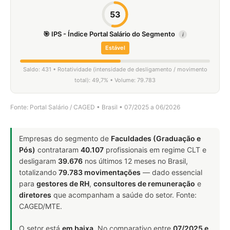
53
🎯 IPS - Índice Portal Salário do Segmento
i
Estável
Saldo: 431 • Rotatividade (intensidade de desligamento / movimento
total): 49,7% • Volume: 79.783
Fonte: Portal Salário / CAGED • Brasil • 07/2025 a 06/2026
Empresas do segmento de
Faculdades (Graduação e
Pós)
contrataram
40.107
profissionais em regime CLT e
desligaram
39.676
nos últimos 12 meses no Brasil,
totalizando
79.783 movimentações
— dado essencial
para
gestores de RH
,
consultores de remuneração
e
diretores
que acompanham a saúde do setor. Fonte:
CAGED/MTE.
O setor está
em baixa
. No comparativo entre
07/2025 e