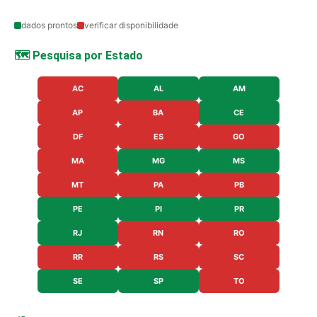
dados prontos
verificar disponibilidade
🗺️ Pesquisa por Estado
AC
AL
AM
AP
BA
CE
DF
ES
GO
MA
MG
MS
MT
PA
PB
PE
PI
PR
RJ
RN
RO
RR
RS
SC
SE
SP
TO