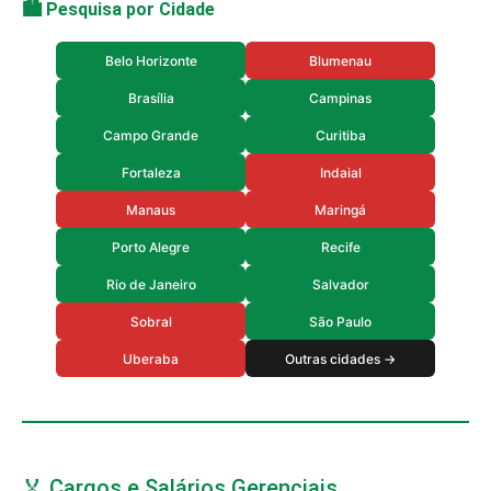
🏙️ Pesquisa por Cidade
Belo Horizonte
Blumenau
Brasília
Campinas
Campo Grande
Curitiba
Fortaleza
Indaial
Manaus
Maringá
Porto Alegre
Recife
Rio de Janeiro
Salvador
Sobral
São Paulo
Uberaba
Outras cidades →
🏅 Cargos e Salários Gerenciais