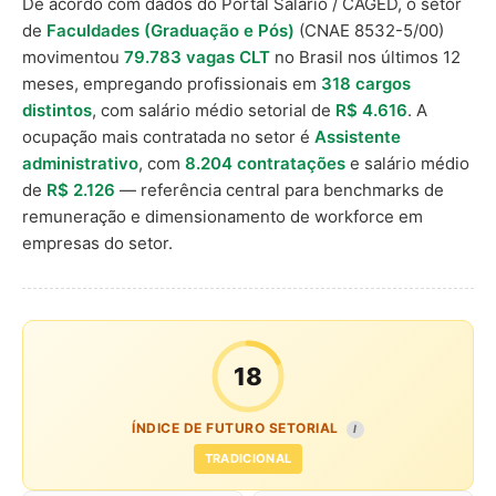
De acordo com dados do Portal Salário / CAGED, o setor
de
Faculdades (Graduação e Pós)
(CNAE 8532-5/00)
movimentou
79.783 vagas CLT
no Brasil nos últimos 12
meses, empregando profissionais em
318 cargos
distintos
, com salário médio setorial de
R$ 4.616
. A
ocupação mais contratada no setor é
Assistente
administrativo
, com
8.204 contratações
e salário médio
de
R$ 2.126
— referência central para benchmarks de
remuneração e dimensionamento de workforce em
empresas do setor.
18
ÍNDICE DE FUTURO SETORIAL
I
TRADICIONAL