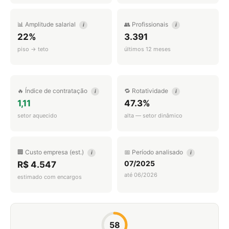
📊 Amplitude salarial
👥 Profissionais
i
i
22%
3.391
piso → teto
últimos 12 meses
🔥 Índice de contratação
🔁 Rotatividade
i
i
1,11
47.3%
setor aquecido
alta — setor dinâmico
🏢 Custo empresa (est.)
📅 Período analisado
i
i
07/2025
R$ 4.547
até 06/2026
estimado com encargos
58