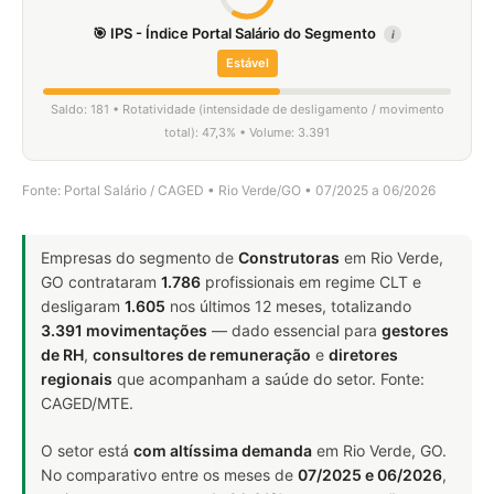
🎯 IPS - Índice Portal Salário do Segmento
i
Estável
Saldo: 181 • Rotatividade (intensidade de desligamento / movimento
total): 47,3% • Volume: 3.391
Fonte: Portal Salário / CAGED • Rio Verde/GO • 07/2025 a 06/2026
Empresas do segmento de
Construtoras
em Rio Verde,
GO contrataram
1.786
profissionais em regime CLT e
desligaram
1.605
nos últimos 12 meses, totalizando
3.391 movimentações
— dado essencial para
gestores
de RH
,
consultores de remuneração
e
diretores
regionais
que acompanham a saúde do setor. Fonte:
CAGED/MTE.
O setor está
com altíssima demanda
em Rio Verde, GO.
No comparativo entre os meses de
07/2025 e 06/2026
,