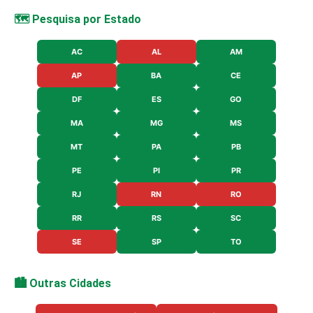
🗺️ Pesquisa por Estado
AC
AL
AM
AP
BA
CE
DF
ES
GO
MA
MG
MS
MT
PA
PB
PE
PI
PR
RJ
RN
RO
RR
RS
SC
SE
SP
TO
🏙️ Outras Cidades