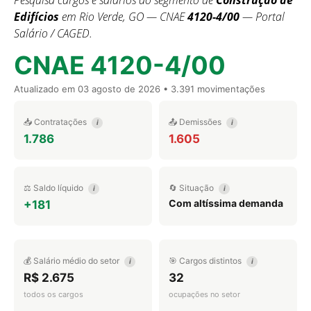
Pesquisa cargos e salários do segmento de
Construção de
Edifícios
em Rio Verde, GO — CNAE
4120-4/00
— Portal
Salário / CAGED.
CNAE 4120-4/00
Atualizado em
03 agosto de 2026
• 3.391 movimentações
📥 Contratações
📤 Demissões
i
i
1.786
1.605
⚖️ Saldo líquido
🔄 Situação
i
i
Com altíssima demanda
+181
💰 Salário médio do setor
🎯 Cargos distintos
i
i
R$ 2.675
32
todos os cargos
ocupações no setor