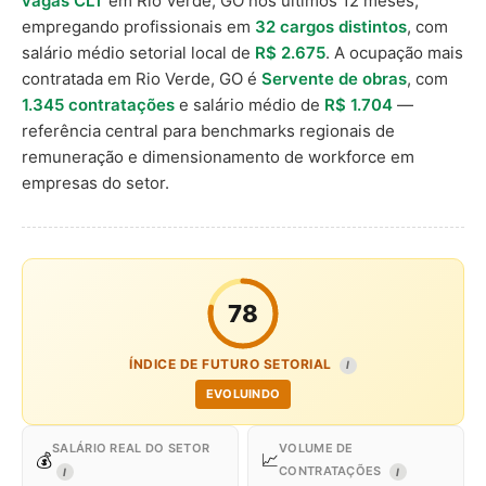
vagas CLT
em Rio Verde, GO nos últimos 12 meses,
empregando profissionais em
32 cargos distintos
, com
salário médio setorial local de
R$ 2.675
. A ocupação mais
contratada em Rio Verde, GO é
Servente de obras
, com
1.345 contratações
e salário médio de
R$ 1.704
—
referência central para benchmarks regionais de
remuneração e dimensionamento de workforce em
empresas do setor.
78
ÍNDICE DE FUTURO SETORIAL
I
EVOLUINDO
SALÁRIO REAL DO SETOR
VOLUME DE
💰
📈
CONTRATAÇÕES
I
I