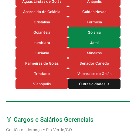
Aguas Lindas de Goiás
Anápolis
Aparecida de Goiânia
Caldas Novas
Cristalina
Formosa
Goianésia
Goiânia
Itumbiara
Jatai
Luziânia
Mineiros
Palmeiras de Goiás
Senador Canedo
Trindade
Valparaiso de Goiás
Vianópolis
Outras cidades →
🏅 Cargos e Salários Gerenciais
Gestão e liderança • Rio Verde/GO