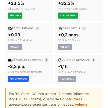
+23,5%
+32,3%
R$ 2.000 → R$ 2.470
449 → 594 admissões
SUBINDO
ACELERANDO
📚
🎂
ESCOLARIDADE
IDADE MÉDIA
I
I
+0,03
+0,2 anos
6,08 → 6,11 (índice)
35,3 → 35,5 anos
ESTÁVEL
ESTÁVEL
👥
🕐
GÊNERO (% FEMININO)
JORNADA SEMANAL
I
I
-3,2 p.p.
-1,1h
3,0% mulheres no trimestre
43h → 42h semanais
MAIS HOMENS
REDUZINDO
Em Rio Verde, GO, nos últimos 12 meses (trimestres
07/2025 a 06/2026), o setor de
Construtoras
apresentou as seguintes transformações:
volume