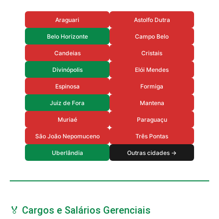
Araguari
Astolfo Dutra
Belo Horizonte
Campo Belo
Candeias
Cristais
Divinópolis
Elói Mendes
Espinosa
Formiga
Juiz de Fora
Mantena
Muriaé
Paraguaçu
São João Nepomuceno
Três Pontas
Uberlândia
Outras cidades →
🏅 Cargos e Salários Gerenciais