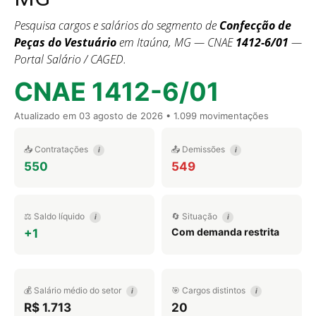
Pesquisa cargos e salários do segmento de
Confecção de
Peças do Vestuário
em Itaúna, MG — CNAE
1412-6/01
—
Portal Salário / CAGED.
CNAE 1412-6/01
Atualizado em
03 agosto de 2026
• 1.099 movimentações
📥 Contratações
📤 Demissões
i
i
550
549
⚖️ Saldo líquido
🔄 Situação
i
i
Com demanda restrita
+1
💰 Salário médio do setor
🎯 Cargos distintos
i
i
R$ 1.713
20