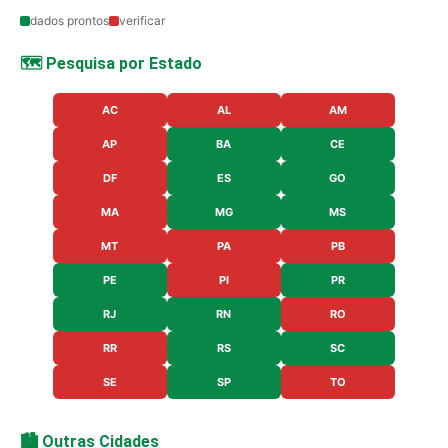
dados prontos
verificar
🗺️ Pesquisa por Estado
AC
AL
AM
AP
BA
CE
DF
ES
GO
MA
MG
MS
MT
PA
PB
PE
PI
PR
RJ
RN
RO
RR
RS
SC
SE
SP
TO
🏙️ Outras Cidades