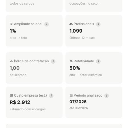
todos os cargos
ocupações no setor
📊 Amplitude salarial
👥 Profissionais
i
i
1%
1.099
piso → teto
últimos 12 meses
🔥 Índice de contratação
🔁 Rotatividade
i
i
1,00
50%
equilibrado
alta — setor dinâmico
🏢 Custo empresa (est.)
📅 Período analisado
i
i
07/2025
R$ 2.912
até 06/2026
estimado com encargos