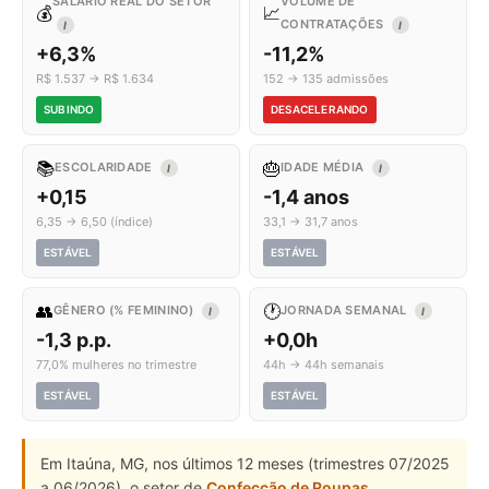
SALÁRIO REAL DO SETOR
VOLUME DE
💰
📈
CONTRATAÇÕES
I
I
+6,3%
-11,2%
R$ 1.537 → R$ 1.634
152 → 135 admissões
SUBINDO
DESACELERANDO
📚
🎂
ESCOLARIDADE
IDADE MÉDIA
I
I
+0,15
-1,4 anos
6,35 → 6,50 (índice)
33,1 → 31,7 anos
ESTÁVEL
ESTÁVEL
👥
🕐
GÊNERO (% FEMININO)
JORNADA SEMANAL
I
I
-1,3 p.p.
+0,0h
77,0% mulheres no trimestre
44h → 44h semanais
ESTÁVEL
ESTÁVEL
Em Itaúna, MG, nos últimos 12 meses (trimestres 07/2025
a 06/2026), o setor de
Confecção de Roupas