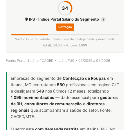
34
🎯 IPS - Índice Portal Salário do Segmento
i
Retração
Saldo: 1 • Rotatividade (intensidade de desligamento / movimento
total): 50,0% • Volume: 1.099
Fonte: Portal Salário / CAGED • Itaúna/MG • 07/2025 a 06/2026
Empresas do segmento de
Confecção de Roupas
em
Itaúna, MG contrataram
550
profissionais em regime CLT
e desligaram
549
nos últimos 12 meses, totalizando
1.099 movimentações
— dado essencial para
gestores
de RH
,
consultores de remuneração
e
diretores
regionais
que acompanham a saúde do setor. Fonte:
CAGED/MTE.
O setor está
com demanda restrita
em Itaúna, MG. No