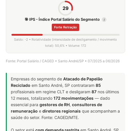
29
🎯 IPS - Índice Portal Salário do Segmento
i
Forte Retração
Saldo: -2 • Rotatividade (intensidade de desligamento / movimento
total): 50,6% • Volume: 172
Fonte: Portal Salário / CAGED • Santo André/SP • 07/2025 a 06/2026
Empresas do segmento de
Atacado de Papelão
Reciclado
em Santo André, SP contrataram
85
profissionais em regime CLT e desligaram
87
nos últimos
12 meses, totalizando
172 movimentações
— dado
essencial para
gestores de RH
,
consultores de
remuneração
e
diretores regionais
que acompanham a
saúde do setor. Fonte: CAGED/MTE.
O setor está
com demanda restrita
em Santo André, SP.