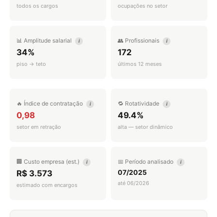
todos os cargos
ocupações no setor
📊 Amplitude salarial
👥 Profissionais
i
i
34%
172
piso → teto
últimos 12 meses
🔥 Índice de contratação
🔁 Rotatividade
i
i
0,98
49.4%
setor em retração
alta — setor dinâmico
🏢 Custo empresa (est.)
📅 Período analisado
i
i
07/2025
R$ 3.573
até 06/2026
estimado com encargos