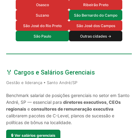
Osasco
Ribeirão Preto
Suzano
São Bernardo do Campo
São José do Rio Preto
São José dos Campos
São Paulo
Outras cidades →
🏅 Cargos e Salários Gerenciais
Gestão e liderança • Santo André/SP
Benchmark salarial de posições gerenciais no setor em Santo
André, SP — essencial para
diretores executivos, CEOs
regionais
e
consultores de remuneração executiva
calibrarem pacotes de C-Level, planos de sucessão e
políticas de bônus na localidade.
🔒
Ver salários gerenciais