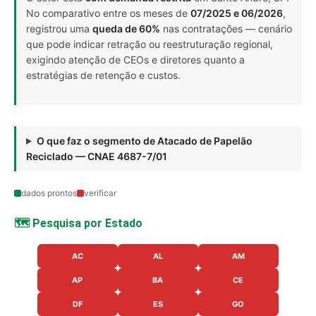
No comparativo entre os meses de
07/2025 e 06/2026
,
registrou uma
queda de 60%
nas contratações — cenário
que pode indicar retração ou reestruturação regional,
exigindo atenção de CEOs e diretores quanto a
estratégias de retenção e custos.
O que faz o segmento de Atacado de Papelão
Reciclado — CNAE 4687-7/01
dados prontos
verificar
🗺️ Pesquisa por Estado
AC
AL
AM
AP
BA
CE
DF
ES
GO