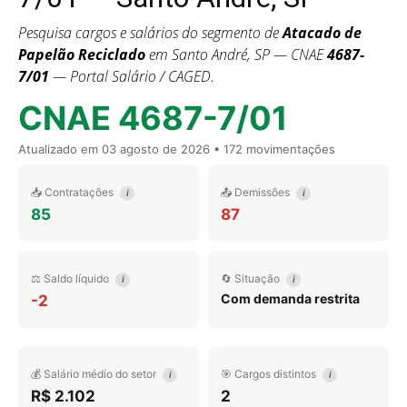
Pesquisa cargos e salários do segmento de
Atacado de
Papelão Reciclado
em Santo André, SP — CNAE
4687-
7/01
— Portal Salário / CAGED.
CNAE 4687-7/01
Atualizado em
03 agosto de 2026
• 172 movimentações
📥 Contratações
📤 Demissões
i
i
85
87
⚖️ Saldo líquido
🔄 Situação
i
i
Com demanda restrita
-2
💰 Salário médio do setor
🎯 Cargos distintos
i
i
R$ 2.102
2