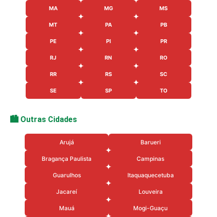
MA
MG
MS
MT
PA
PB
PE
PI
PR
RJ
RN
RO
RR
RS
SC
SE
SP
TO
🏙️ Outras Cidades
Arujá
Barueri
Bragança Paulista
Campinas
Guarulhos
Itaquaquecetuba
Jacareí
Louveira
Mauá
Mogi-Guaçu