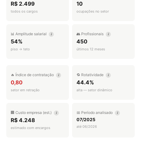
R$ 2.499
10
todos os cargos
ocupações no setor
📊 Amplitude salarial
👥 Profissionais
i
i
54%
450
piso → teto
últimos 12 meses
🔥 Índice de contratação
🔁 Rotatividade
i
i
0,80
44.4%
setor em retração
alta — setor dinâmico
🏢 Custo empresa (est.)
📅 Período analisado
i
i
07/2025
R$ 4.248
até 06/2026
estimado com encargos