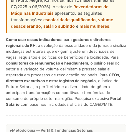
Em Porto Alegre, RS, nos últimos 12 meses (trimestres
07/2025 a 06/2026), o setor de
Revendedoras de
Máquinas Industriais
apresentou as seguintes
transformações:
escolaridade qualificando
,
volume
desacelerando
,
salário subindo
e
mais mulheres
.
Como usar esses indicadores:
para
gestores e diretores
regionais de RH
, a evolução da escolaridade e da jornada sinaliza
mudanças estruturais que exigem ajuste em descrições de
vagas, requisitos e políticas de benefícios na localidade. Para
consultores de remuneração e headhunters
, o salário real do
setor e a variação de volume delimitam a pressão salarial
esperada em processos de recolocação regionais. Para
CEOs,
diretores executivos e estrategistas de negócio
, o Índice de
Futuro Setorial, o perfil etário e a diversidade de gênero
antecipam transformações competitivas e tendências de
consumo do próprio setor na região. Pesquisa exclusiva
Portal
Salário
com base nos microdados oficiais do CAGED/MTE.
Metodologia — Perfil & Tendências Setoriais