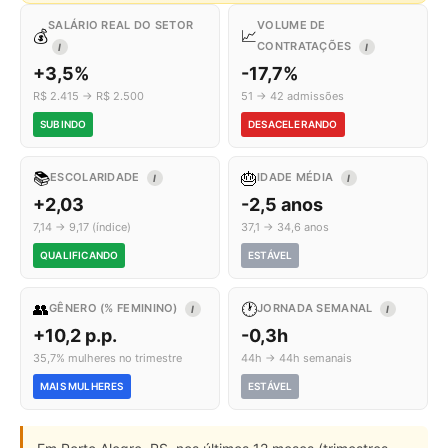
SALÁRIO REAL DO SETOR
VOLUME DE
💰
📈
CONTRATAÇÕES
I
I
+3,5%
-17,7%
R$ 2.415 → R$ 2.500
51 → 42 admissões
SUBINDO
DESACELERANDO
📚
🎂
ESCOLARIDADE
IDADE MÉDIA
I
I
+2,03
-2,5 anos
7,14 → 9,17 (índice)
37,1 → 34,6 anos
QUALIFICANDO
ESTÁVEL
👥
🕐
GÊNERO (% FEMININO)
JORNADA SEMANAL
I
I
+10,2 p.p.
-0,3h
35,7% mulheres no trimestre
44h → 44h semanais
MAIS MULHERES
ESTÁVEL