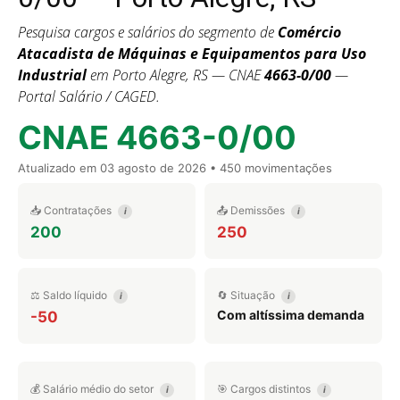
Pesquisa cargos e salários do segmento de
Comércio
Atacadista de Máquinas e Equipamentos para Uso
Industrial
em Porto Alegre, RS — CNAE
4663-0/00
—
Portal Salário / CAGED.
CNAE 4663-0/00
Atualizado em
03 agosto de 2026
• 450 movimentações
📥 Contratações
📤 Demissões
i
i
200
250
⚖️ Saldo líquido
🔄 Situação
i
i
Com altíssima demanda
-50
💰 Salário médio do setor
🎯 Cargos distintos
i
i