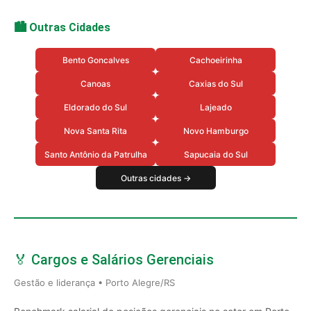
🏙️ Outras Cidades
Bento Goncalves
Cachoeirinha
Canoas
Caxias do Sul
Eldorado do Sul
Lajeado
Nova Santa Rita
Novo Hamburgo
Santo Antônio da Patrulha
Sapucaia do Sul
Outras cidades →
🏅 Cargos e Salários Gerenciais
Gestão e liderança • Porto Alegre/RS