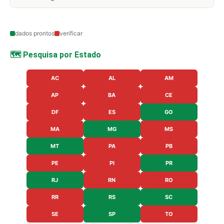
dados prontos
verificar
🗺️ Pesquisa por Estado
AC
AL
AM
AP
BA
CE
DF
ES
GO
MA
MG
MS
MT
PA
PB
PE
PI
PR
RJ
RN
RO
RR
RS
SC
SE
SP
TO