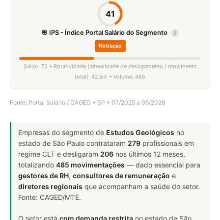
41
🎯 IPS - Índice Portal Salário do Segmento
i
Retração
Saldo: 73 • Rotatividade (intensidade de desligamento / movimento
total): 42,5% • Volume: 485
Fonte: Portal Salário / CAGED • SP • 07/2025 a 06/2026
Empresas do segmento de
Estudos Geológicos
no
estado de São Paulo contrataram
279
profissionais em
regime CLT e desligaram
206
nos últimos 12 meses,
totalizando
485 movimentações
— dado essencial para
gestores de RH
,
consultores de remuneração
e
diretores regionais
que acompanham a saúde do setor.
Fonte: CAGED/MTE.
O setor está
com demanda restrita
no estado de São