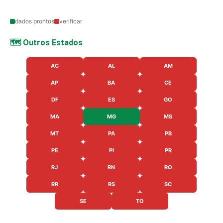
dados prontos
verificar
🗺️ Outros Estados
AC
AL
AM
AP
BA
CE
DF
ES
GO
MA
MG
MS
MT
PA
PB
PE
PI
PR
RJ
RN
RO
RR
RS
SC
SE
TO