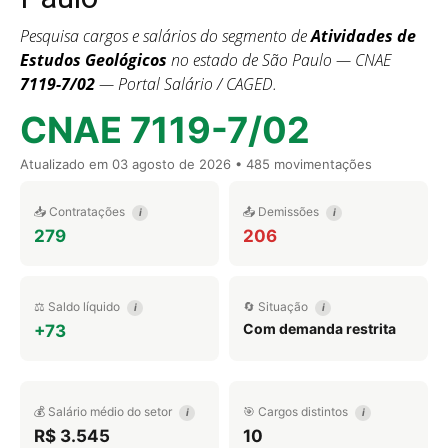
Pesquisa cargos e salários do segmento de
Atividades de
Estudos Geológicos
no estado de São Paulo — CNAE
7119-7/02
— Portal Salário / CAGED.
CNAE 7119-7/02
Atualizado em
03 agosto de 2026
• 485 movimentações
📥 Contratações
📤 Demissões
i
i
279
206
⚖️ Saldo líquido
🔄 Situação
i
i
Com demanda restrita
+73
💰 Salário médio do setor
🎯 Cargos distintos
i
i
R$ 3.545
10