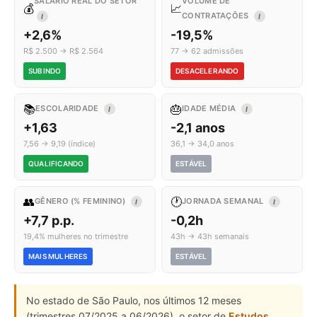
SALÁRIO REAL DO SETOR
VOLUME DE
💰
📈
CONTRATAÇÕES
I
I
+2,6%
-19,5%
R$ 2.500 → R$ 2.564
77 → 62 admissões
SUBINDO
DESACELERANDO
📚
🎂
ESCOLARIDADE
IDADE MÉDIA
I
I
+1,63
-2,1 anos
7,56 → 9,19 (índice)
36,1 → 34,0 anos
QUALIFICANDO
ESTÁVEL
👥
🕐
GÊNERO (% FEMININO)
JORNADA SEMANAL
I
I
+7,7 p.p.
-0,2h
19,4% mulheres no trimestre
43h → 43h semanais
MAIS MULHERES
ESTÁVEL
No estado de São Paulo, nos últimos 12 meses
(trimestres 07/2025 a 06/2026), o setor de
Estudos