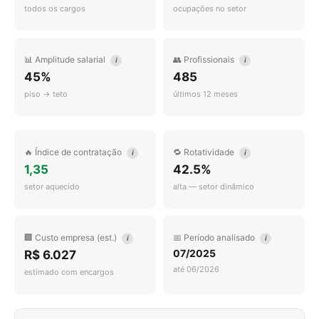
todos os cargos
ocupações no setor
📊 Amplitude salarial
👥 Profissionais
i
i
45%
485
piso → teto
últimos 12 meses
🔥 Índice de contratação
🔁 Rotatividade
i
i
1,35
42.5%
setor aquecido
alta — setor dinâmico
🏢 Custo empresa (est.)
📅 Período analisado
i
i
07/2025
R$ 6.027
até 06/2026
estimado com encargos