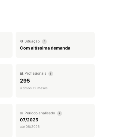
🔄 Situação
i
Com altíssima demanda
👥 Profissionais
i
295
últimos 12 meses
📅 Período analisado
i
07/2025
até 06/2026