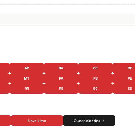
AP
BA
CE
DF
MT
PA
PB
PE
RR
RS
SC
SE
Nova Lima
Outras cidades →