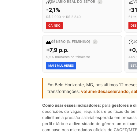
💰
📈
SALÁRIO REAL DO SETOR
V
I
-2,1%
-3
R$ 2.900 → R$ 2.840
61 →
CAINDO
DES
👥
🕐
GÊNERO (% FEMININO)
J
I
+7,9 p.p.
+0
9,5% mulheres no trimestre
44h 
MAIS MULHERES
EST
Em Belo Horizonte, MG, nos últimos 12 meses
transformações:
volume desacelerando
,
sa
Como usar esses indicadores:
para
gestores e d
descrições de vagas, requisitos e políticas de be
delimitam a pressão salarial esperada em process
perfil etário e a diversidade de gênero antecip
com base nos microdados oficiais do CAGED/MTE