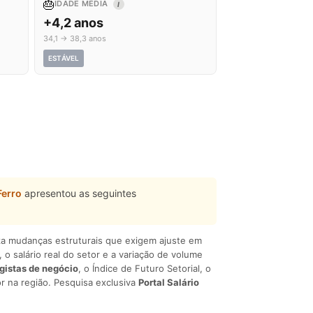
🎂
IDADE MÉDIA
I
+4,2 anos
34,1 → 38,3 anos
ESTÁVEL
Ferro
apresentou as seguintes
liza mudanças estruturais que exigem ajuste em
, o salário real do setor e a variação de volume
egistas de negócio
, o Índice de Futuro Setorial, o
r na região. Pesquisa exclusiva
Portal Salário