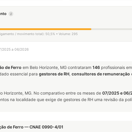
mento
i
sligamento / movimento total): 50,5% • Volume: 295
07/2025 a 06/2026
ão de Ferro
em Belo Horizonte, MG contrataram
146
profissionais e
ado essencial para
gestores de RH
,
consultores de remuneração
o Horizonte, MG. No comparativo entre os meses de
07/2025 e 06/
ntos na localidade que exige de gestores de RH uma revisão da polí
ação de Ferro — CNAE 0990-4/01