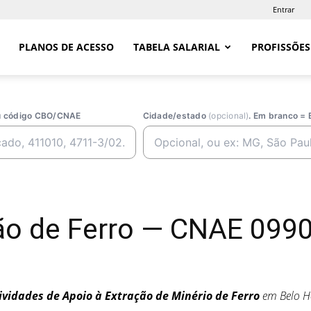
Entrar
PLANOS DE ACESSO
TABELA SALARIAL
PROFISSÕES
ou código CBO/CNAE
Cidade/estado
(opcional)
. Em branco = 
ão de Ferro — CNAE 0990
ividades de Apoio à Extração de Minério de Ferro
em Belo H