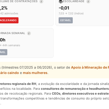
📚
OLUME DE CONTRATAÇÕES
ESCOLARIDADE
I
I
1,2%
-0,01
 42 admissões
7,03 → 7,02 (índice)
ACELERANDO
ESTÁVEL
ORNADA SEMANAL
I
,0h
→ 44h semanais
ÁVEL
 (trimestres 07/2025 a 06/2026), o setor de
Apoio à Mineração de 
lário caindo
e
mais mulheres
.
iretores regionais de RH
, a evolução da escolaridade e da jornada sina
nefícios na localidade. Para
consultores de remuneração e headhunters
os de recolocação regionais. Para
CEOs, diretores executivos e estrat
am transformações competitivas e tendências de consumo do próprio seto
.