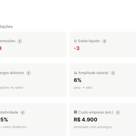
tações
emissões
⚖️ Saldo líquido
i
i
9
-3
argos distintos
📊 Amplitude salarial
i
i
6%
ações no setor
piso → teto
otatividade
🏢 Custo empresa (est.)
i
i
.5%
R$ 4.900
 — setor dinâmico
estimado com encargos