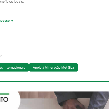
nefícios locais.
 acesso →
ar
s Internacionais
Apoio à Mineração Metálica