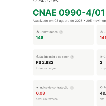
Salário / CAGED.
CNAE 0990-4/01
Atualizado em
03 agosto de 2026
• 295 movimen
📥 Contratações
📤 D
i
146
14
💰 Salário médio do setor
🎯 C
i
R$ 2.883
3
todos os cargos
ocup
🔥 Índice de contratação
🔁 R
i
0,98
49
setor em retração
alta