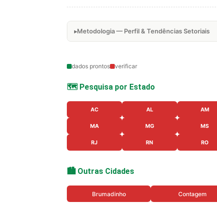
Metodologia — Perfil & Tendências Setoriais
dados prontos
verificar
🗺️ Pesquisa por Estado
AC
AL
AM
MA
MG
MS
RJ
RN
RO
🏙️ Outras Cidades
Brumadinho
Contagem