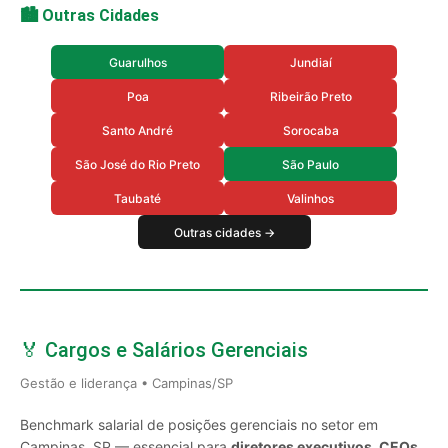
🏙️ Outras Cidades
Guarulhos
Jundiaí
Poa
Ribeirão Preto
Santo André
Sorocaba
São José do Rio Preto
São Paulo
Taubaté
Valinhos
Outras cidades →
🏅 Cargos e Salários Gerenciais
Gestão e liderança • Campinas/SP
Benchmark salarial de posições gerenciais no setor em
Campinas, SP — essencial para
diretores executivos, CEOs