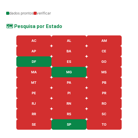
dados prontos
verificar
🗺️ Pesquisa por Estado
AC
AL
AM
AP
BA
CE
DF
ES
GO
MA
MG
MS
MT
PA
PB
PE
PI
PR
RJ
RN
RO
RR
RS
SC
SE
SP
TO