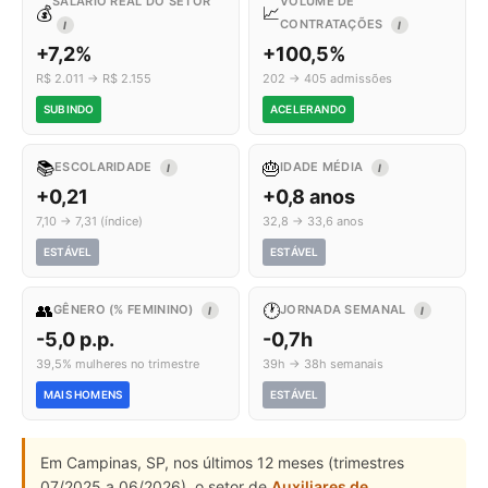
SALÁRIO REAL DO SETOR
VOLUME DE
💰
📈
CONTRATAÇÕES
I
I
+7,2%
+100,5%
R$ 2.011 → R$ 2.155
202 → 405 admissões
SUBINDO
ACELERANDO
📚
🎂
ESCOLARIDADE
IDADE MÉDIA
I
I
+0,21
+0,8 anos
7,10 → 7,31 (índice)
32,8 → 33,6 anos
ESTÁVEL
ESTÁVEL
👥
🕐
GÊNERO (% FEMININO)
JORNADA SEMANAL
I
I
-5,0 p.p.
-0,7h
39,5% mulheres no trimestre
39h → 38h semanais
MAIS HOMENS
ESTÁVEL
Em Campinas, SP, nos últimos 12 meses (trimestres
07/2025 a 06/2026), o setor de
Auxiliares de