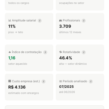
todos os cargos
ocupações no setor
📊 Amplitude salarial
👥 Profissionais
i
i
11%
3.709
piso → teto
últimos 12 meses
🔥 Índice de contratação
🔁 Rotatividade
i
i
1,16
46.4%
setor aquecido
alta — setor dinâmico
🏢 Custo empresa (est.)
📅 Período analisado
i
i
07/2025
R$ 4.136
até 06/2026
estimado com encargos