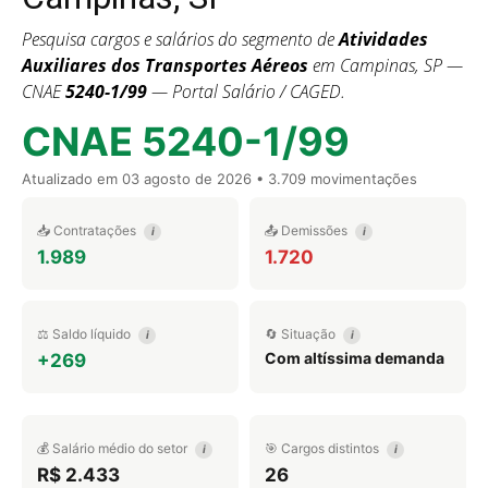
Pesquisa cargos e salários do segmento de
Atividades
Auxiliares dos Transportes Aéreos
em Campinas, SP —
CNAE
5240-1/99
— Portal Salário / CAGED.
CNAE 5240-1/99
Atualizado em
03 agosto de 2026
• 3.709 movimentações
📥 Contratações
📤 Demissões
i
i
1.989
1.720
⚖️ Saldo líquido
🔄 Situação
i
i
Com altíssima demanda
+269
💰 Salário médio do setor
🎯 Cargos distintos
i
i
R$ 2.433
26