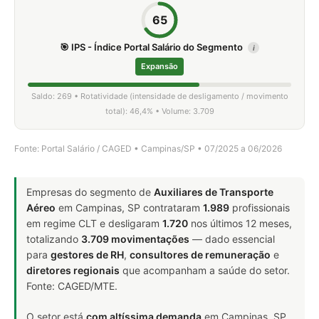
65
🎯 IPS - Índice Portal Salário do Segmento
i
Expansão
Saldo: 269 • Rotatividade (intensidade de desligamento / movimento
total): 46,4% • Volume: 3.709
Fonte: Portal Salário / CAGED • Campinas/SP • 07/2025 a 06/2026
Empresas do segmento de
Auxiliares de Transporte
Aéreo
em Campinas, SP contrataram
1.989
profissionais
em regime CLT e desligaram
1.720
nos últimos 12 meses,
totalizando
3.709 movimentações
— dado essencial
para
gestores de RH
,
consultores de remuneração
e
diretores regionais
que acompanham a saúde do setor.
Fonte: CAGED/MTE.
O setor está
com altíssima demanda
em Campinas, SP.