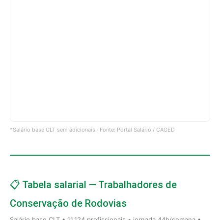
*Salário base CLT sem adicionais · Fonte: Portal Salário / CAGED
📋 Tabela salarial — Trabalhadores de
Conservação de Rodovias
Salário base CLT • 11.124 profissionais • jornada 44h/semana •