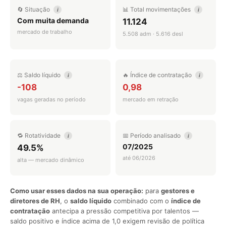
🔄 Situação
📊 Total movimentações
i
i
Com muita demanda
11.124
mercado de trabalho
5.508 adm · 5.616 desl
⚖️ Saldo líquido
🔥 Índice de contratação
i
i
-108
0,98
vagas geradas no período
mercado em retração
🔁 Rotatividade
📅 Período analisado
i
i
07/2025
49.5%
até 06/2026
alta — mercado dinâmico
Como usar esses dados na sua operação:
para
gestores e
diretores de RH
, o
saldo líquido
combinado com o
índice de
contratação
antecipa a pressão competitiva por talentos —
saldo positivo e índice acima de 1,0 exigem revisão de política