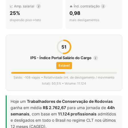
📈 Amp. salarial
🔥 Índ. contratação
i
i
25%
0,98
dispersão piso→teto
mais desligamentos
51
IPS - Índice Portal Salário do Cargo
i
Estável
Saldo: -108 vagas • Rotatividade (int. de desligamento / movimento
total): 50,5% • Volume: 11.124
Hoje um
Trabalhadores de Conservação de Rodovias
ganha em média
R$ 2.762,67
para uma jornada de
44h
semanais
, com base em
11.124 profissionais
admitidos
e desligados em todo o Brasil no regime CLT nos últimos
12 meses (CAGED).