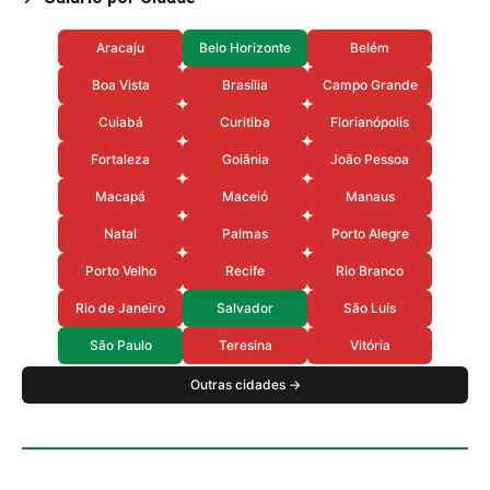
Aracaju
Belo Horizonte
Belém
Boa Vista
Brasília
Campo Grande
Cuiabá
Curitiba
Florianópolis
Fortaleza
Goiânia
João Pessoa
Macapá
Maceió
Manaus
Natal
Palmas
Porto Alegre
Porto Velho
Recife
Rio Branco
Rio de Janeiro
Salvador
São Luís
São Paulo
Teresina
Vitória
Outras cidades →