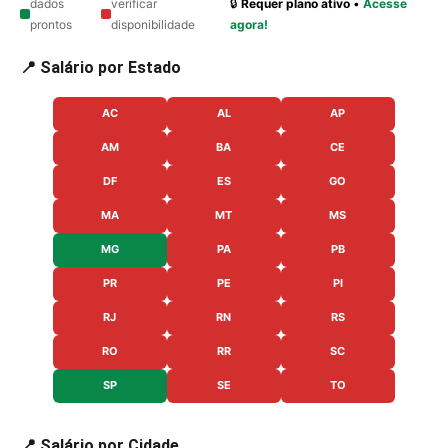
dados
verificar
🔒
Requer plano ativo
•
Acesse
prontos
disponibilidade
agora!
📍 Salário por Estado
AC
AL
AP
AM
BA
CE
DF
ES
GO
MA
MT
MS
MG
PA
PB
PR
PE
PI
RJ
RN
RS
RO
RR
SC
SP
SE
TO
📍 Salário por Cidade