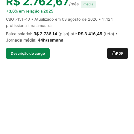
R$ 2.762,67
/mês
média
+3,6% em relação a 2025
CBO 7151-40 • Atualizado em
03 agosto de 2026
• 11.124
profissionais na amostra
Faixa salarial:
R$ 2.736,14
(piso) até
R$ 3.416,45
(teto) •
Jornada média:
44h/semana
Descrição do cargo
PDF