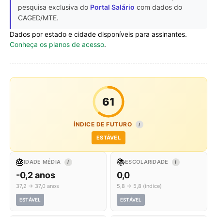
pesquisa exclusiva do
Portal Salário
com dados do
CAGED/MTE.
Dados por estado e cidade disponíveis para assinantes.
Conheça os planos de acesso
.
61
ÍNDICE DE FUTURO
I
ESTÁVEL
🎂
📚
IDADE MÉDIA
ESCOLARIDADE
I
I
-0,2 anos
0,0
37,2 → 37,0 anos
5,8 → 5,8 (índice)
ESTÁVEL
ESTÁVEL