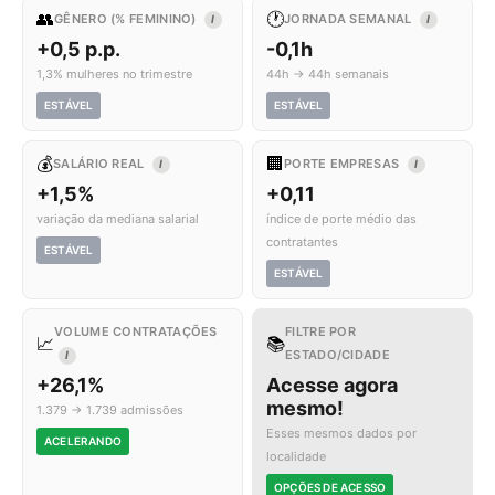
👥
🕐
GÊNERO (% FEMININO)
JORNADA SEMANAL
I
I
+0,5 p.p.
-0,1h
1,3% mulheres no trimestre
44h → 44h semanais
ESTÁVEL
ESTÁVEL
💰
🏢
SALÁRIO REAL
PORTE EMPRESAS
I
I
+1,5%
+0,11
variação da mediana salarial
índice de porte médio das
contratantes
ESTÁVEL
ESTÁVEL
VOLUME CONTRATAÇÕES
FILTRE POR
📈
📚
ESTADO/CIDADE
I
+26,1%
Acesse agora
mesmo!
1.379 → 1.739 admissões
Esses mesmos dados por
ACELERANDO
localidade
OPÇÕES DE ACESSO