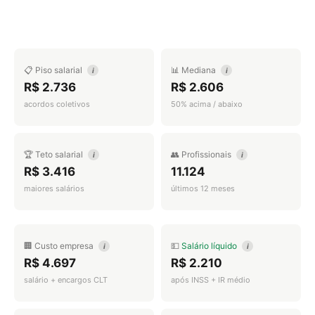
📋 Piso salarial
📊 Mediana
i
i
R$ 2.736
R$ 2.606
acordos coletivos
50% acima / abaixo
🏆 Teto salarial
👥 Profissionais
i
i
R$ 3.416
11.124
maiores salários
últimos 12 meses
🏢 Custo empresa
💵
Salário líquido
i
i
R$ 4.697
R$ 2.210
salário + encargos CLT
após INSS + IR médio