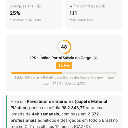
📈 Amp. salarial
🔥 Índ. contratação
i
i
25%
1,11
dispersão piso→teto
mais admissões
48
IPS - Índice Portal Salário do Cargo
i
Estável
Saldo: 130 vagas • Rotatividade (int. de desligamento / movimento
total): 47,5% • Volume: 2.572
Hoje um
Revestidor de Interiores (papel e Material
Plástico)
ganha em média
R$ 2.343,77
para uma
jornada de
44h semanais
, com base em
2.572
profissionais
admitidos e desligados em todo o Brasil no
regime CLT nos últimos 12 meses (CAGED).