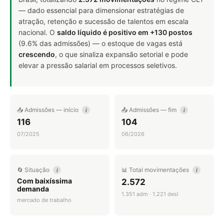
— dado essencial para dimensionar estratégias de
atração, retenção e sucessão de talentos em escala
nacional. O
saldo líquido é positivo em +130 postos
(9.6% das admissões) — o estoque de vagas está
crescendo
, o que sinaliza expansão setorial e pode
elevar a pressão salarial em processos seletivos.
📥 Admissões — início
📤 Admissões — fim
i
i
116
104
07/2025
06/2026
🔄 Situação
📊 Total movimentações
i
i
Com baixíssima
2.572
demanda
1.351 adm · 1.221 desl
mercado de trabalho