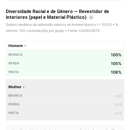
Diversidade Racial e de Gênero — Revestidor de
Interiores (papel e Material Plástico)
i
Salário mediano de admissão relativo ao homem branco (= 100%) • N
mínimo: 100 contratações por grupo • Fonte: CAGED/MTE
Homem ♂
100%
105%
106%
Mulher ♀
n/d
n/d
n/d