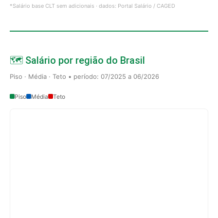
*Salário base CLT sem adicionais · dados: Portal Salário / CAGED
🗺️ Salário por região do Brasil
Piso · Média · Teto • período: 07/2025 a 06/2026
Piso
Média
Teto