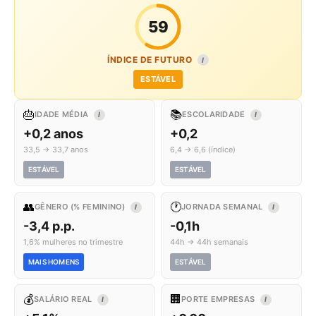
59
ÍNDICE DE FUTURO
I
ESTÁVEL
🎂
📚
IDADE MÉDIA
ESCOLARIDADE
I
I
+0,2 anos
+0,2
33,5 → 33,7 anos
6,4 → 6,6 (índice)
ESTÁVEL
ESTÁVEL
👥
🕐
GÊNERO (% FEMININO)
JORNADA SEMANAL
I
I
-3,4 p.p.
-0,1h
1,6% mulheres no trimestre
44h → 44h semanais
MAIS HOMENS
ESTÁVEL
💰
🏢
SALÁRIO REAL
PORTE EMPRESAS
I
I