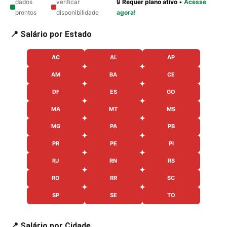
dados
verificar
🔒
Requer plano ativo
•
Acesse
prontos
disponibilidade
agora!
📍 Salário por Estado
AC
AL
AP
AM
BA
CE
DF
ES
GO
MA
MT
MS
MG
PA
PB
PR
PE
PI
RJ
RN
RS
RO
RR
SC
SP
SE
TO
📍 Salário por Cidade