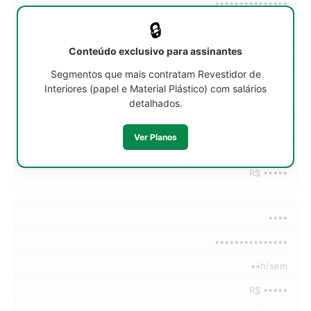
•••••••••••••••
🔒
••h/sem
Conteúdo exclusivo para assinantes
R$ •••••
Segmentos que mais contratam Revestidor de
R$ •••••
Interiores (papel e Material Plástico) com salários
R$ •••••
detalhados.
R$ •••••
Ver Planos
R$ •••••
R$ •••••
••••
•••••••••••••••
••h/sem
R$ •••••