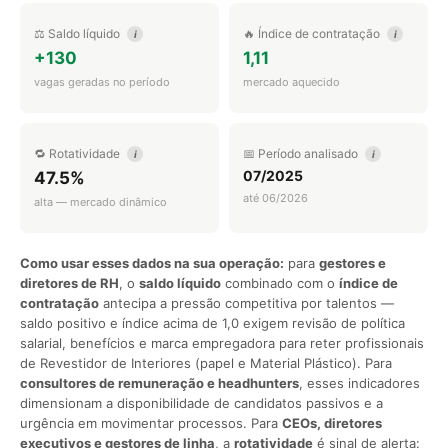
⚖️ Saldo líquido
🔥 Índice de contratação
i
i
+130
1,11
vagas geradas no período
mercado aquecido
🔁 Rotatividade
📅 Período analisado
i
i
07/2025
47.5%
até 06/2026
alta — mercado dinâmico
Como usar esses dados na sua operação:
para
gestores e
diretores de RH
, o
saldo líquido
combinado com o
índice de
contratação
antecipa a pressão competitiva por talentos —
saldo positivo e índice acima de 1,0 exigem revisão de política
salarial, benefícios e marca empregadora para reter profissionais
de Revestidor de Interiores (papel e Material Plástico). Para
consultores de remuneração e headhunters
, esses indicadores
dimensionam a disponibilidade de candidatos passivos e a
urgência em movimentar processos. Para
CEOs, diretores
executivos e gestores de linha
, a
rotatividade
é sinal de alerta: