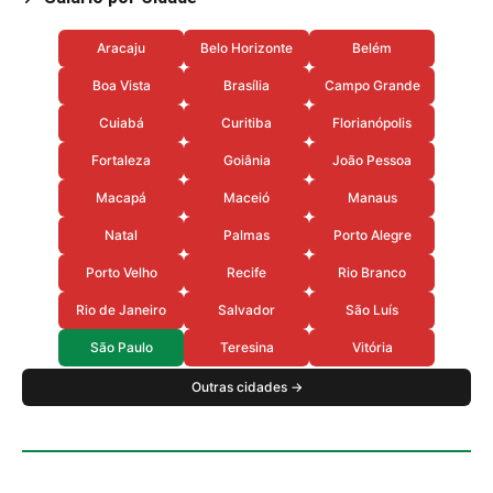
Aracaju
Belo Horizonte
Belém
Boa Vista
Brasília
Campo Grande
Cuiabá
Curitiba
Florianópolis
Fortaleza
Goiânia
João Pessoa
Macapá
Maceió
Manaus
Natal
Palmas
Porto Alegre
Porto Velho
Recife
Rio Branco
Rio de Janeiro
Salvador
São Luís
São Paulo
Teresina
Vitória
Outras cidades →