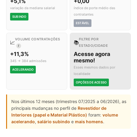
+5,1%
+0,00
variação da mediana salarial
índice de porte médio das
contratantes
SUBINDO
ESTÁVEL
VOLUME CONTRATAÇÕES
FILTRE POR
📈
📚
ESTADO/CIDADE
I
+11,3%
Acesse agora
mesmo!
345 → 384 admissões
Esses mesmos dados por
ACELERANDO
localidade
OPÇÕES DE ACESSO
Nos últimos 12 meses (trimestres 07/2025 a 06/2026), as
principais mudanças no perfil de
Revestidor de
Interiores (papel e Material Plástico)
foram:
volume
acelerando
,
salário subindo
e
mais homens
.