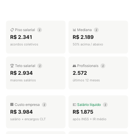
📋 Piso salarial
📊 Mediana
i
i
R$ 2.341
R$ 2.189
acordos coletivos
50% acima / abaixo
🏆 Teto salarial
👥 Profissionais
i
i
R$ 2.934
2.572
maiores salários
últimos 12 meses
🏢 Custo empresa
💵
Salário líquido
i
i
R$ 3.984
R$ 1.875
salário + encargos CLT
após INSS + IR médio