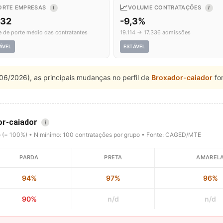
📈
ORTE EMPRESAS
VOLUME CONTRATAÇÕES
I
I
,32
-9,3%
e de porte médio das contratantes
19.114 → 17.336 admissões
ÁVEL
ESTÁVEL
06/2026), as principais mudanças no perfil de
Broxador-caiador
fo
or-caiador
i
o (= 100%) • N mínimo: 100 contratações por grupo • Fonte: CAGED/MTE
PARDA
PRETA
AMAREL
94%
97%
96%
90%
n/d
n/d