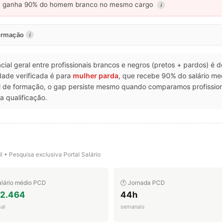
a
ganha 90% do homem branco no mesmo cargo
i
formação
i
acial geral entre profissionais brancos e negros (pretos + pardos) é 
dade verificada é para
mulher parda
, que recebe 90% do salário 
el de formação, o gap persiste mesmo quando comparamos profissi
a qualificação.
l • Pesquisa exclusiva Portal Salário
alário médio PCD
🕐 Jornada PCD
 2.464
44h
al
semanais