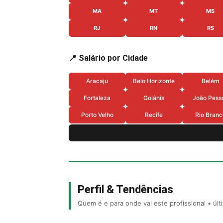
MA
MT
MS
RJ
RN
RS
📍 Salário por Cidade
Aracaju
Belo Horizonte
Belém
Fortaleza
Goiânia
João Pess
Porto Velho
Recife
Rio Branc
Perfil & Tendências
Quem é e para onde vai este profissional • úl