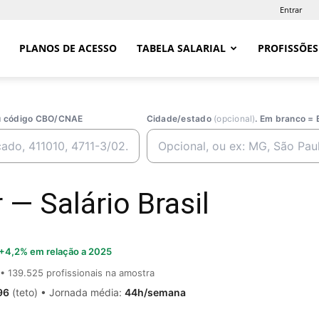
Entrar
PLANOS DE ACESSO
TABELA SALARIAL
PROFISSÕES
ou código CBO/CNAE
Cidade/estado
(opcional)
. Em branco = 
 — Salário Brasil
+4,2% em relação a 2025
• 139.525 profissionais na amostra
96
(teto) • Jornada média:
44h/semana