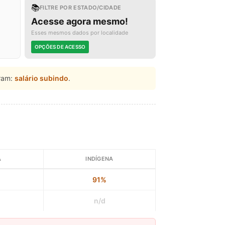
📚
FILTRE POR ESTADO/CIDADE
Acesse agora mesmo!
Esses mesmos dados por localidade
OPÇÕES DE ACESSO
ram:
salário subindo
.
A
INDÍGENA
91%
n/d