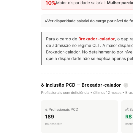
10%
Maior disparidade salarial:
Mulher pard
Ver disparidade salarial do cargo por nível de 
Para o cargo de
Broxador-caiador
, o gap r
de admissão no regime CLT. A maior dispari
Broxador-caiador. No detalhamento por nív
que a disparidade não se explica apenas pel
♿ Inclusão PCD — Broxador-caiador
i
Profissionais com deficiência • últimos 12 meses • Brasi
♿ Profissionais PCD
💰 S
189
R$
na amostra
mens