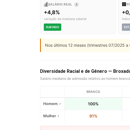
💰
🏢
SALÁRIO REAL
P
I
+4,8%
+0
variação da mediana salarial
índic
SUBINDO
EST
Nos últimos 12 meses (trimestres 07/2025 a 
Diversidade Racial e de Gênero — Broxad
Salário mediano de admissão relativo ao homem branc
BRANCA
Homem ♂
100%
Mulher ♀
91%