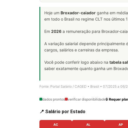
Hoje um
Broxador-caiador
ganha em médi
em todo o Brasil no regime CLT nos últimos
Em
2026
a remuneração para Broxador-caiad
A variação salarial depende principalmente
cargos, salários e carreiras da empresa.
Você pode conferir logo abaixo na
tabela sal
saber exatamente quanto ganha um Broxador-c
Fonte: Portal Salário / CAGED • Brasil • 07/2025 a 06/
dados prontos
verificar disponibilidade
🔒
Requer plan
📍 Salário por Estado
AC
AL
AP