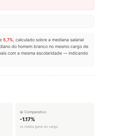
de
5,7%
, calculado sobre a mediana salarial
mediano do homem branco no mesmo cargo de
onais com a mesma escolaridade — indicando
📊 Comparativo
-1.17%
vs média geral do cargo