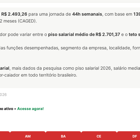
a
R$ 2.493,26
para uma jornada de
44h semanais
, com base em
13
 12 meses (CAGED).
or pode variar entre o
piso salarial médio de R$ 2.701,37
e o
teto 
 das funções desempenhadas, segmento da empresa, localidade, form
arial
, mais dados da pesquisa como piso salarial 2026, salário media
aiador em todo território brasileiro.
2026
o ativo
•
Acesse agora!
AM
BA
CE
DF