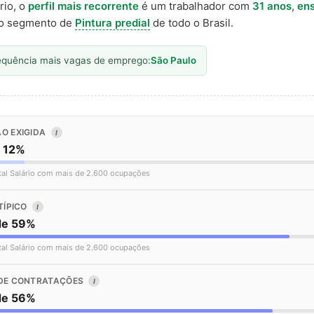
rio, o
perfil mais recorrente
é um trabalhador com
31 anos
,
ens
o segmento de
Pintura predial
de todo o Brasil.
equência mais vagas de emprego:
São Paulo
O EXIGIDA
I
o 12%
tal Salário com mais de 2.600 ocupações
TÍPICO
I
de 59%
tal Salário com mais de 2.600 ocupações
DE CONTRATAÇÕES
I
de 56%