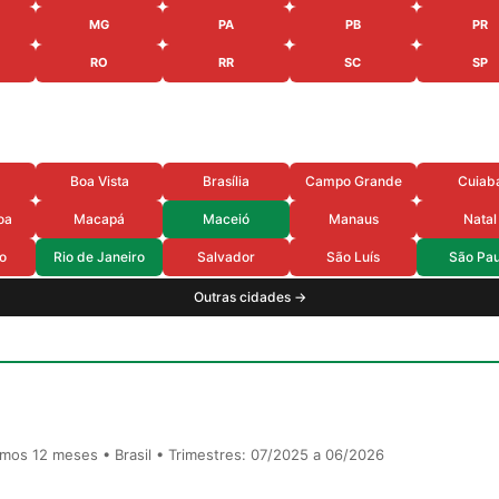
MG
PA
PB
PR
RO
RR
SC
SP
Boa Vista
Brasília
Campo Grande
Cuiab
oa
Macapá
Maceió
Manaus
Natal
o
Rio de Janeiro
Salvador
São Luís
São Pau
Outras cidades →
timos 12 meses • Brasil • Trimestres: 07/2025 a 06/2026