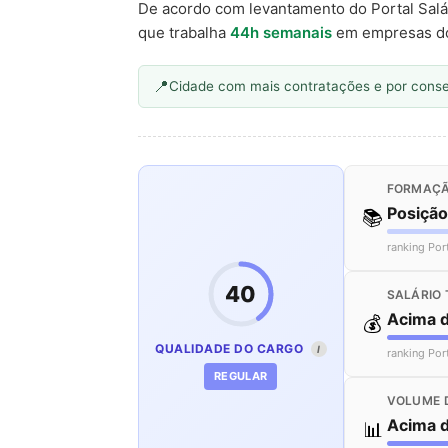
De acordo com levantamento do Portal Salá
que trabalha
44h semanais
em empresas d
Cidade com mais contratações e por cons
FORMAÇÃ
Posiçã
📚
ranking Por
40
SALÁRIO 
Acima 
💰
QUALIDADE DO CARGO
I
ranking Por
REGULAR
VOLUME 
Acima 
📊