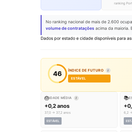
ranking Por
No ranking nacional de mais de 2.600 ocupa
volume de contratações
acima da maioria. 
Dados por estado e cidade disponíveis para as
ÍNDICE DE FUTURO
I
46
ESTÁVEL
🎂
📚
IDADE MÉDIA
E
I
+0,2 anos
+0
37,0 → 37,2 anos
6,2 →
ESTÁVEL
EST