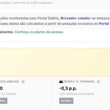
tal Salário com mais de 2.600 ocupações
ções monitoradas pelo Portal Salário,
Broxador-caiador
se destac
Esses dados são calculados a partir de pesquisa exclusiva do
Portal
sinantes.
Conheça os planos de acesso
.
👥
SCOLARIDADE
GÊNERO (% FEMININO)
I
I
,0
-0,3 p.p.
 6,2 (índice)
1,2% mulheres no trimestre
ÁVEL
ESTÁVEL