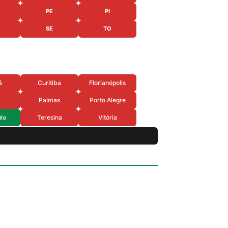
PE
PI
SE
TO
á
Curitiba
Florianópolis
Palmas
Porto Alegre
lo
Teresina
Vitória