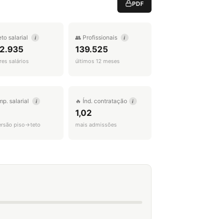
PDF
eto salarial
👥 Profissionais
i
i
 2.935
139.525
es salários
últimos 12 meses
mp. salarial
🔥 Índ. contratação
i
i
1,02
ersão piso→teto
mais admissões