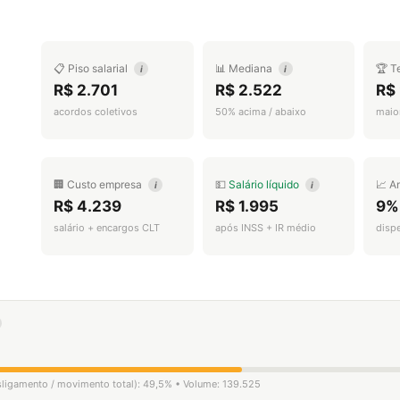
📋 Piso salarial
📊 Mediana
🏆 T
i
i
R$ 2.701
R$ 2.522
R$
acordos coletivos
50% acima / abaixo
maior
🏢 Custo empresa
💵
Salário líquido
📈 A
i
i
R$ 4.239
R$ 1.995
9%
salário + encargos CLT
após INSS + IR médio
disp
esligamento / movimento total): 49,5% • Volume: 139.525