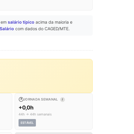
a em
salário típico
acima da maioria e
 Salário
com dados do CAGED/MTE.
🕐
JORNADA SEMANAL
I
+0,0h
44h → 44h semanais
ESTÁVEL