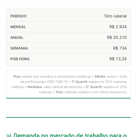
Teto salarial
R$ 2.934
R$ 35.210
R$ 734
R$ 13,34
Piso:
média dos acordos e convenções coletivas •
Média:
soma ÷ total
de profissionais CBO 7166-15 •
1º Quartil:
separa os 25% menores
salários •
Mediana:
valor central da amostra •
3º Quartil:
separa os 25%
maiores •
Teto:
maiores salários com filtros exclusivos
📊 Demanda no mercado de trabalho para o