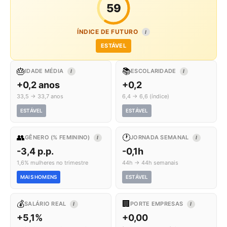
59
ÍNDICE DE FUTURO
I
ESTÁVEL
🎂
📚
IDADE MÉDIA
ESCOLARIDADE
I
I
+0,2 anos
+0,2
33,5 → 33,7 anos
6,4 → 6,6 (índice)
ESTÁVEL
ESTÁVEL
👥
🕐
GÊNERO (% FEMININO)
JORNADA SEMANAL
I
I
-3,4 p.p.
-0,1h
1,6% mulheres no trimestre
44h → 44h semanais
MAIS HOMENS
ESTÁVEL
💰
🏢
SALÁRIO REAL
PORTE EMPRESAS
I
I
+5,1%
+0,00