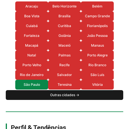
Aracaju
Belo Horizonte
Belém
Boa Vista
Brasília
Campo Grande
Cuiabá
Curitiba
Florianópolis
Fortaleza
Goiânia
João Pessoa
Macapá
Maceió
Manaus
Natal
Palmas
Porto Alegre
Porto Velho
Recife
Rio Branco
Rio de Janeiro
Salvador
São Luís
São Paulo
Teresina
Vitória
Outras cidades →
Perfil & Tendências