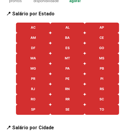
prontos
disponibilidade
agora!
📍 Salário por Estado
AC
AL
AP
AM
BA
CE
DF
ES
GO
MA
MT
MS
MG
PA
PB
PR
PE
PI
RJ
RN
RS
RO
RR
SC
SP
SE
TO
📍 Salário por Cidade