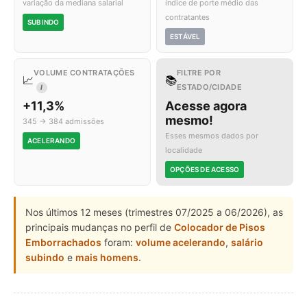
variação da mediana salarial
índice de porte médio das
contratantes
SUBINDO
ESTÁVEL
VOLUME CONTRATAÇÕES
FILTRE POR
📈
📚
ESTADO/CIDADE
I
+11,3%
Acesse agora
mesmo!
345 → 384 admissões
Esses mesmos dados por
ACELERANDO
localidade
OPÇÕES DE ACESSO
Nos últimos 12 meses (trimestres 07/2025 a 06/2026), as
principais mudanças no perfil de
Colocador de Pisos
Emborrachados
foram:
volume acelerando
,
salário
subindo
e
mais homens
.