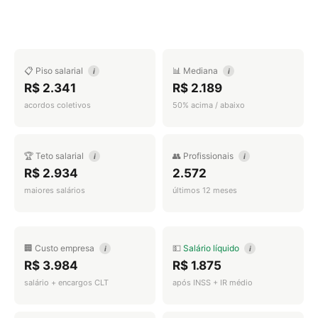
📋 Piso salarial
📊 Mediana
i
i
R$ 2.341
R$ 2.189
acordos coletivos
50% acima / abaixo
🏆 Teto salarial
👥 Profissionais
i
i
R$ 2.934
2.572
maiores salários
últimos 12 meses
🏢 Custo empresa
💵
Salário líquido
i
i
R$ 3.984
R$ 1.875
salário + encargos CLT
após INSS + IR médio