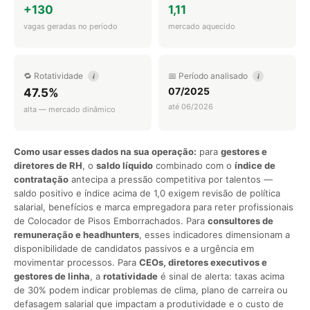
+130
1,11
vagas geradas no período
mercado aquecido
🔁 Rotatividade
📅 Período analisado
i
i
07/2025
47.5%
até 06/2026
alta — mercado dinâmico
Como usar esses dados na sua operação:
para
gestores e
diretores de RH
, o
saldo líquido
combinado com o
índice de
contratação
antecipa a pressão competitiva por talentos —
saldo positivo e índice acima de 1,0 exigem revisão de política
salarial, benefícios e marca empregadora para reter profissionais
de Colocador de Pisos Emborrachados. Para
consultores de
remuneração e headhunters
, esses indicadores dimensionam a
disponibilidade de candidatos passivos e a urgência em
movimentar processos. Para
CEOs, diretores executivos e
gestores de linha
, a
rotatividade
é sinal de alerta: taxas acima
de 30% podem indicar problemas de clima, plano de carreira ou
defasagem salarial que impactam a produtividade e o custo de