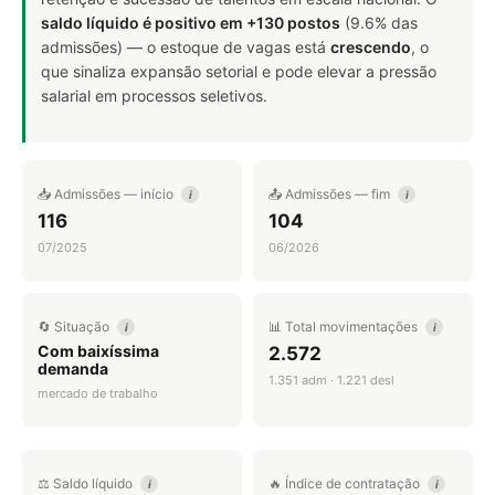
saldo líquido é positivo em +130 postos
(9.6% das
admissões) — o estoque de vagas está
crescendo
, o
que sinaliza expansão setorial e pode elevar a pressão
salarial em processos seletivos.
📥 Admissões — início
📤 Admissões — fim
i
i
116
104
07/2025
06/2026
🔄 Situação
📊 Total movimentações
i
i
Com baixíssima
2.572
demanda
1.351 adm · 1.221 desl
mercado de trabalho
⚖️ Saldo líquido
🔥 Índice de contratação
i
i