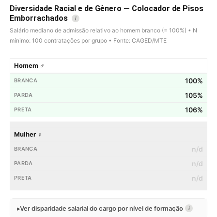
Diversidade Racial e de Gênero — Colocador de Pisos
Emborrachados
i
Salário mediano de admissão relativo ao homem branco (= 100%) • N
mínimo: 100 contratações por grupo • Fonte: CAGED/MTE
Homem ♂
100%
105%
106%
Mulher ♀
n/d
n/d
n/d
Ver disparidade salarial do cargo por nível de formação
i