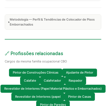
Metodologia — Perfil & Tendências de Colocador de Pisos
Emborrachados
🔗 Profissões relacionadas
Cargos da mesma família ocupacional CBO
Pintor de Construções Cênicas
Ajudante de Pintor
Calafate
Calafetador
Raspador
Revestidor de Interiores (Papel Material Plástico e Emborrachados)
Revestidor de Interiores (papel
Pintor de Casas
Pintor de Paredes