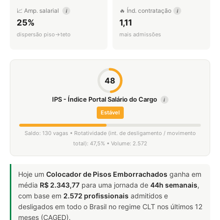
📈 Amp. salarial
🔥 Índ. contratação
i
i
25%
1,11
dispersão piso→teto
mais admissões
48
IPS - Índice Portal Salário do Cargo
i
Estável
Saldo: 130 vagas • Rotatividade (int. de desligamento / movimento
total): 47,5% • Volume: 2.572
Hoje um
Colocador de Pisos Emborrachados
ganha em
média
R$ 2.343,77
para uma jornada de
44h semanais
,
com base em
2.572 profissionais
admitidos e
desligados em todo o Brasil no regime CLT nos últimos 12
meses (CAGED).