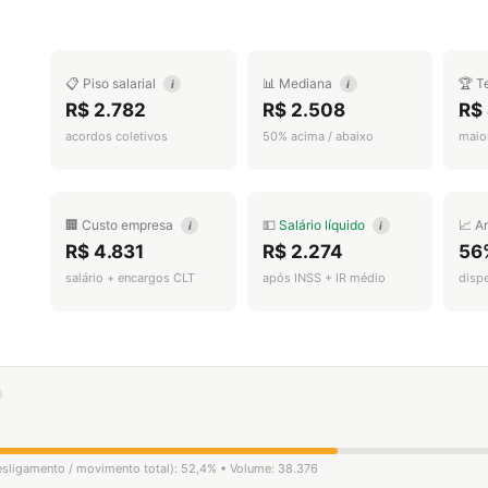
📋 Piso salarial
📊 Mediana
🏆 T
i
i
R$ 2.782
R$ 2.508
R$
acordos coletivos
50% acima / abaixo
maior
🏢 Custo empresa
💵
Salário líquido
📈 A
i
i
R$ 4.831
R$ 2.274
56
salário + encargos CLT
após INSS + IR médio
disp
desligamento / movimento total): 52,4% • Volume: 38.376