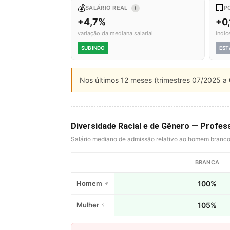
💰
🏢
SALÁRIO REAL
P
I
+4,7%
+0,
variação da mediana salarial
índic
SUBINDO
EST
Nos últimos 12 meses (trimestres 07/2025 a 
Diversidade Racial e de Gênero — Profes
Salário mediano de admissão relativo ao homem branc
BRANCA
Homem ♂
100%
Mulher ♀
105%