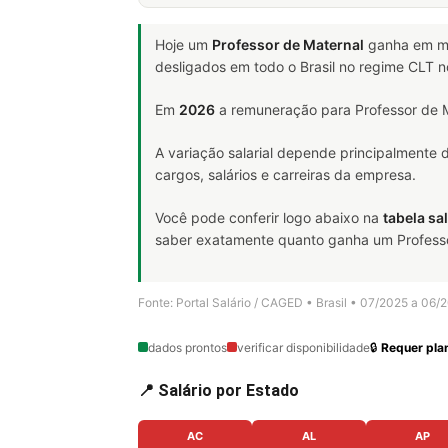
Hoje um
Professor de Maternal
ganha em m
desligados em todo o Brasil no regime CLT 
Em
2026
a remuneração para Professor de M
A variação salarial depende principalmente
cargos, salários e carreiras da empresa.
Você pode conferir logo abaixo na
tabela sal
saber exatamente quanto ganha um Professor 
Fonte: Portal Salário / CAGED • Brasil • 07/2025 a 06/
dados prontos
verificar disponibilidade
🔒
Requer plan
📍 Salário por Estado
AC
AL
AP