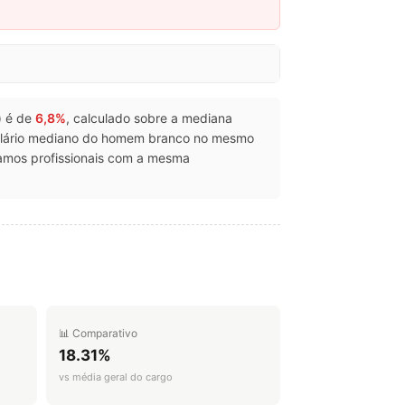
s) é de
6,8%
, calculado sobre a mediana
alário mediano do homem branco no mesmo
amos profissionais com a mesma
📊 Comparativo
18.31%
vs média geral do cargo