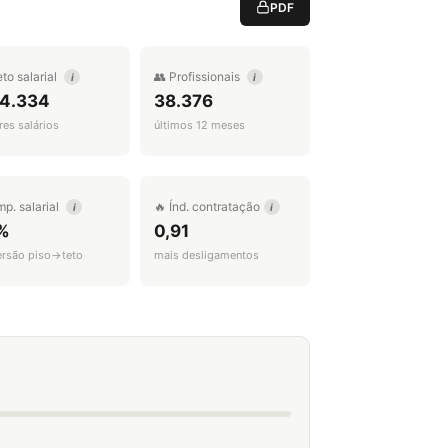
PDF
eto salarial
👥 Profissionais
i
i
 4.334
38.376
es salários
últimos 12 meses
mp. salarial
🔥 Índ. contratação
i
i
%
0,91
ersão piso→teto
mais desligamentos