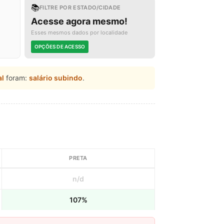
📚
FILTRE POR ESTADO/CIDADE
Acesse agora mesmo!
Esses mesmos dados por localidade
OPÇÕES DE ACESSO
al
foram:
salário subindo
.
PRETA
n/d
107%