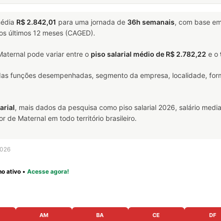
édia
R$ 2.842,01
para uma jornada de
36h semanais
, com base e
nos últimos 12 meses (CAGED).
aternal pode variar entre o
piso salarial médio de R$ 2.782,22
e o
 das funções desempenhadas, segmento da empresa, localidade, form
arial
, mais dados da pesquisa como piso salarial 2026, salário media
de Maternal em todo território brasileiro.
2026
o ativo
•
Acesse agora!
AM
BA
CE
DF