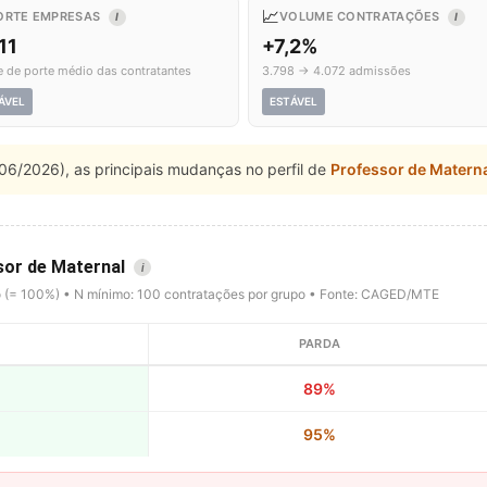
📈
ORTE EMPRESAS
VOLUME CONTRATAÇÕES
I
I
11
+7,2%
e de porte médio das contratantes
3.798 → 4.072 admissões
ÁVEL
ESTÁVEL
06/2026), as principais mudanças no perfil de
Professor de Matern
sor de Maternal
i
o (= 100%) • N mínimo: 100 contratações por grupo • Fonte: CAGED/MTE
PARDA
89%
95%