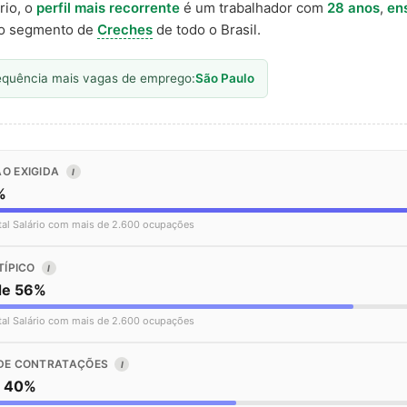
rio, o
perfil mais recorrente
é um trabalhador com
28 anos
,
en
o segmento de
Creches
de todo o Brasil.
equência mais vagas de emprego:
São Paulo
O EXIGIDA
I
%
tal Salário com mais de 2.600 ocupações
TÍPICO
I
de 56%
tal Salário com mais de 2.600 ocupações
DE CONTRATAÇÕES
I
o 40%