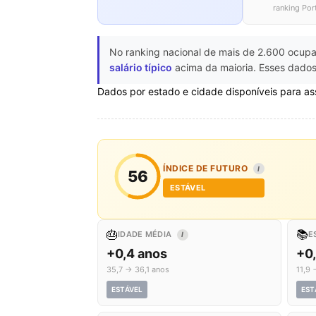
ranking Por
No ranking nacional de mais de 2.600 ocupa
salário típico
acima da maioria. Esses dados
Dados por estado e cidade disponíveis para as
ÍNDICE DE FUTURO
I
56
ESTÁVEL
🎂
📚
IDADE MÉDIA
E
I
+0,4 anos
+0
35,7 → 36,1 anos
11,9 
ESTÁVEL
EST