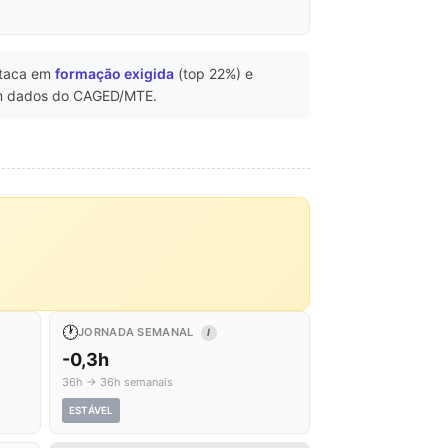
taca em
formação exigida
(top 22%) e
 dados do CAGED/MTE.
🕐
JORNADA SEMANAL
I
-0,3h
36h → 36h semanais
ESTÁVEL