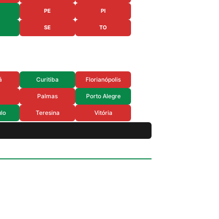
PE
PI
SE
TO
á
Curitiba
Florianópolis
Palmas
Porto Alegre
lo
Teresina
Vitória