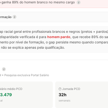
o
ganha 89% do homem branco no mesmo cargo
i
formação
i
gap racial geral entre profissionais brancos e negros (pretos + pardo
 disparidade verificada é para
homem pardo
, que recebe 89% do s
amento por nível de formação, o gap persiste mesmo quando compar
não se explica apenas pela qualificação.
l
i
l • Pesquisa exclusiva Portal Salário
alário médio PCD
🕐 Jornada PCD
 3.479
32h
al
semanais