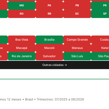
MG
PA
PB
PR
RO
RR
SC
SP
Boa Vista
Brasília
Campo Grande
Cuiab
oa
Macapá
Maceió
Manaus
Natal
o
Rio de Janeiro
Salvador
São Luís
São Pau
Outras cidades →
timos 12 meses • Brasil • Trimestres: 07/2025 a 06/2026