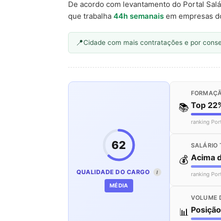
De acordo com levantamento do Portal Salá
que trabalha
44h semanais
em empresas d
Cidade com mais contratações e por cons
FORMAÇÃ
Top 22
📚
ranking Por
62
SALÁRIO 
Acima 
💰
QUALIDADE DO CARGO
I
ranking Por
MÉDIA
VOLUME 
Posiçã
📊