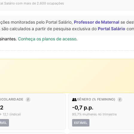
tal Salário com mais de 2.600 ocupações
ções monitoradas pelo Portal Salário,
Professor de Maternal
se des
 são calculados a partir de pesquisa exclusiva do
Portal Salário
com
sinantes.
Conheça os planos de acesso
.
👥
SCOLARIDADE
GÊNERO (% FEMININO)
I
I
,2
-0,7 p.p.
→ 12,1 (índice)
95,7% mulheres no trimestre
ÁVEL
ESTÁVEL