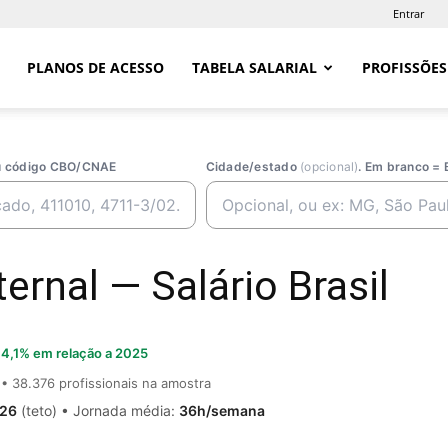
Entrar
PLANOS DE ACESSO
TABELA SALARIAL
PROFISSÕES
ou código CBO/CNAE
Cidade/estado
(opcional)
. Em branco = 
ernal — Salário Brasil
4,1% em relação a 2025
• 38.376 profissionais na amostra
,26
(teto) • Jornada média:
36h/semana