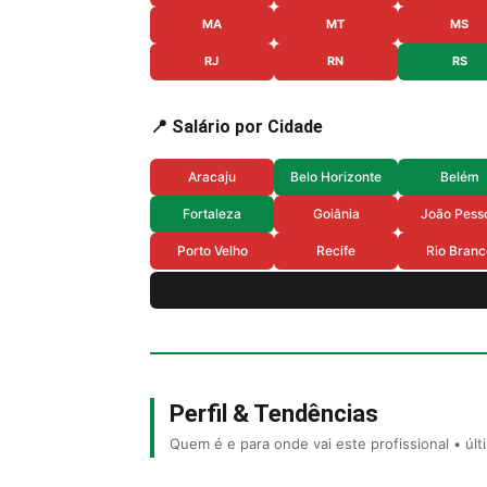
MA
MT
MS
RJ
RN
RS
📍 Salário por Cidade
Aracaju
Belo Horizonte
Belém
Fortaleza
Goiânia
João Pess
Porto Velho
Recife
Rio Branc
Perfil & Tendências
Quem é e para onde vai este profissional • úl