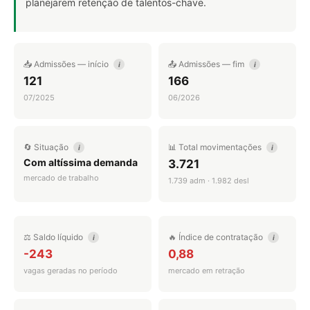
planejarem retenção de talentos-chave.
📥 Admissões — início
📤 Admissões — fim
i
i
121
166
07/2025
06/2026
🔄 Situação
📊 Total movimentações
i
i
Com altíssima demanda
3.721
mercado de trabalho
1.739 adm · 1.982 desl
⚖️ Saldo líquido
🔥 Índice de contratação
i
i
-243
0,88
vagas geradas no período
mercado em retração