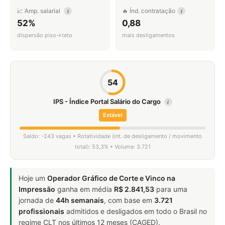
📈 Amp. salarial
🔥 Índ. contratação
i
i
52%
0,88
dispersão piso→teto
mais desligamentos
54
IPS - Índice Portal Salário do Cargo
i
Estável
Saldo: -243 vagas • Rotatividade (int. de desligamento / movimento
total): 53,3% • Volume: 3.721
Hoje um
Operador Gráfico de Corte e Vinco na
Impressão
ganha em média
R$ 2.841,53
para uma
jornada de
44h semanais
, com base em
3.721
profissionais
admitidos e desligados em todo o Brasil no
regime CLT nos últimos 12 meses (CAGED).