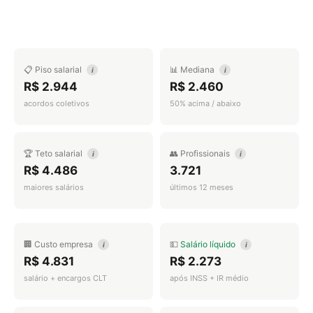
📋 Piso salarial
📊 Mediana
i
i
R$ 2.944
R$ 2.460
acordos coletivos
50% acima / abaixo
🏆 Teto salarial
👥 Profissionais
i
i
R$ 4.486
3.721
maiores salários
últimos 12 meses
🏢 Custo empresa
💵
Salário líquido
i
i
R$ 4.831
R$ 2.273
salário + encargos CLT
após INSS + IR médio