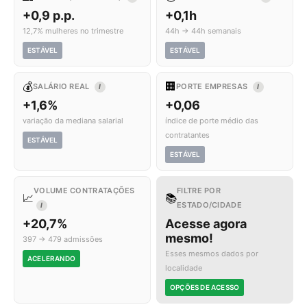
+0,9 p.p.
+0,1h
12,7% mulheres no trimestre
44h → 44h semanais
ESTÁVEL
ESTÁVEL
💰
🏢
SALÁRIO REAL
PORTE EMPRESAS
I
I
+1,6%
+0,06
variação da mediana salarial
índice de porte médio das
contratantes
ESTÁVEL
ESTÁVEL
VOLUME CONTRATAÇÕES
FILTRE POR
📈
📚
ESTADO/CIDADE
I
+20,7%
Acesse agora
mesmo!
397 → 479 admissões
Esses mesmos dados por
ACELERANDO
localidade
OPÇÕES DE ACESSO