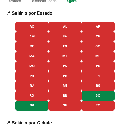
prontos
disponibilidade
agora!
📍 Salário por Estado
AC
AL
AP
AM
BA
CE
DF
ES
GO
MA
MT
MS
MG
PA
PB
PR
PE
PI
RJ
RN
RS
RO
RR
SC
SP
SE
TO
📍 Salário por Cidade