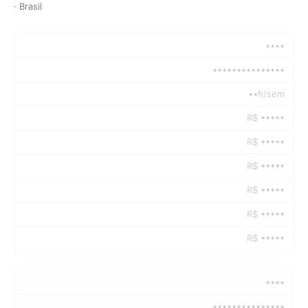
· Brasil
••••
•••••••••••••••
••h/sem
R$ •••••
R$ •••••
R$ •••••
R$ •••••
R$ •••••
R$ •••••
••••
•••••••••••••••