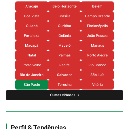
Aracaju
Belo Horizonte
Belém
Boa Vista
Brasília
Campo Grande
Cuiabá
Curitiba
Florianópolis
Fortaleza
Goiânia
João Pessoa
Macapá
Maceió
Manaus
Natal
Palmas
Porto Alegre
Porto Velho
Recife
Rio Branco
Rio de Janeiro
Salvador
São Luís
São Paulo
Teresina
Vitória
Outras cidades →
Perfil & Tendências