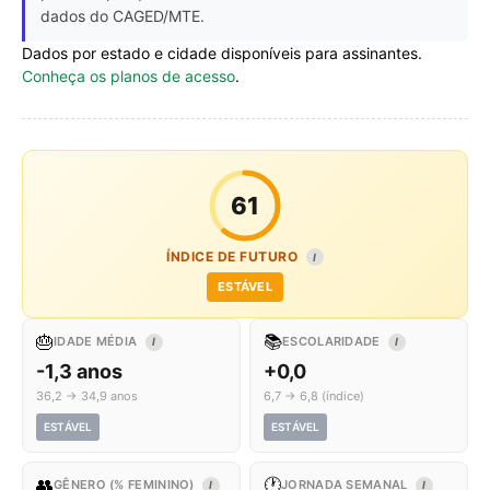
dados do CAGED/MTE.
Dados por estado e cidade disponíveis para assinantes.
Conheça os planos de acesso
.
61
ÍNDICE DE FUTURO
I
ESTÁVEL
🎂
📚
IDADE MÉDIA
ESCOLARIDADE
I
I
-1,3 anos
+0,0
36,2 → 34,9 anos
6,7 → 6,8 (índice)
ESTÁVEL
ESTÁVEL
👥
🕐
GÊNERO (% FEMININO)
JORNADA SEMANAL
I
I