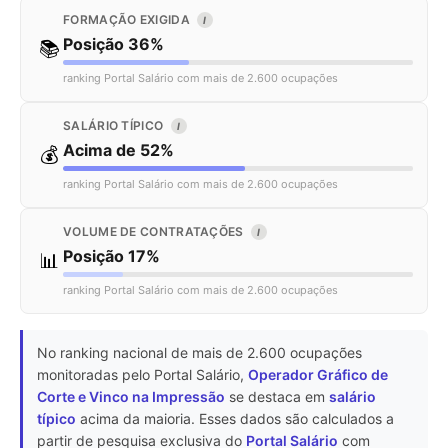
FORMAÇÃO EXIGIDA
I
Posição 36%
📚
ranking Portal Salário com mais de 2.600 ocupações
SALÁRIO TÍPICO
I
Acima de 52%
💰
ranking Portal Salário com mais de 2.600 ocupações
VOLUME DE CONTRATAÇÕES
I
Posição 17%
📊
ranking Portal Salário com mais de 2.600 ocupações
No ranking nacional de mais de 2.600 ocupações
monitoradas pelo Portal Salário,
Operador Gráfico de
Corte e Vinco na Impressão
se destaca em
salário
típico
acima da maioria. Esses dados são calculados a
partir de pesquisa exclusiva do
Portal Salário
com