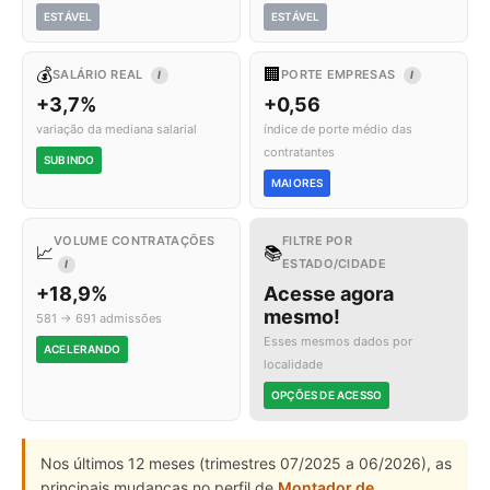
ESTÁVEL
ESTÁVEL
💰
🏢
SALÁRIO REAL
PORTE EMPRESAS
I
I
+3,7%
+0,56
variação da mediana salarial
índice de porte médio das
contratantes
SUBINDO
MAIORES
VOLUME CONTRATAÇÕES
FILTRE POR
📈
📚
ESTADO/CIDADE
I
+18,9%
Acesse agora
mesmo!
581 → 691 admissões
Esses mesmos dados por
ACELERANDO
localidade
OPÇÕES DE ACESSO
Nos últimos 12 meses (trimestres 07/2025 a 06/2026), as
principais mudanças no perfil de
Montador de