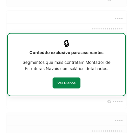
••••
•••••••••••••••
••h/sem
🔒
R$ •••••
Conteúdo exclusivo para assinantes
R$ •••••
Segmentos que mais contratam Montador de
Estruturas Navais com salários detalhados.
R$ •••••
R$ •••••
Ver Planos
R$ •••••
R$ •••••
••••
•••••••••••••••