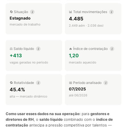
🔄 Situação
📊 Total movimentações
i
i
Estagnado
4.485
mercado de trabalho
2.449 adm · 2.036 desl
⚖️ Saldo líquido
🔥 Índice de contratação
i
i
+413
1,20
vagas geradas no período
mercado aquecido
🔁 Rotatividade
📅 Período analisado
i
i
07/2025
45.4%
até 06/2026
alta — mercado dinâmico
Como usar esses dados na sua operação:
para
gestores e
diretores de RH
, o
saldo líquido
combinado com o
índice de
contratação
antecipa a pressão competitiva por talentos —