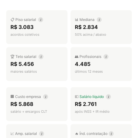
📋 Piso salarial
📊 Mediana
i
i
R$ 3.083
R$ 2.834
acordos coletivos
50% acima / abaixo
🏆 Teto salarial
👥 Profissionais
i
i
R$ 5.456
4.485
maiores salários
últimos 12 meses
🏢 Custo empresa
💵
Salário líquido
i
i
R$ 5.868
R$ 2.761
salário + encargos CLT
após INSS + IR médio
📈 Amp. salarial
🔥 Índ. contratação
i
i