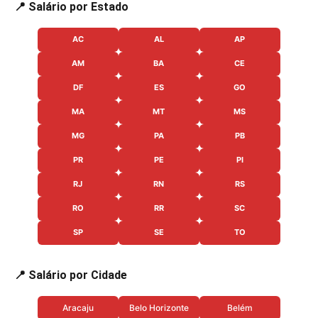
📍 Salário por Estado
AC
AL
AP
AM
BA
CE
DF
ES
GO
MA
MT
MS
MG
PA
PB
PR
PE
PI
RJ
RN
RS
RO
RR
SC
SP
SE
TO
📍 Salário por Cidade
Aracaju
Belo Horizonte
Belém