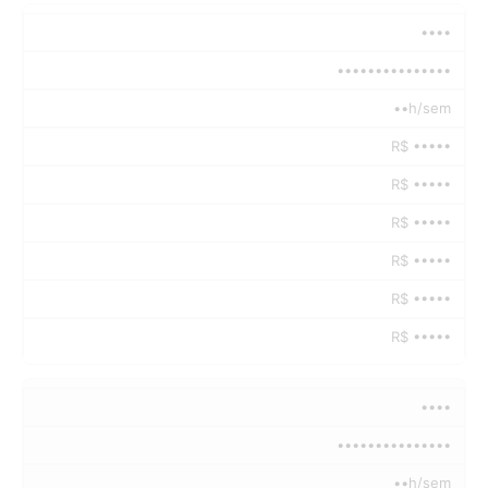
••••
•••••••••••••••
••h/sem
R$ •••••
R$ •••••
R$ •••••
R$ •••••
R$ •••••
R$ •••••
••••
•••••••••••••••
••h/sem