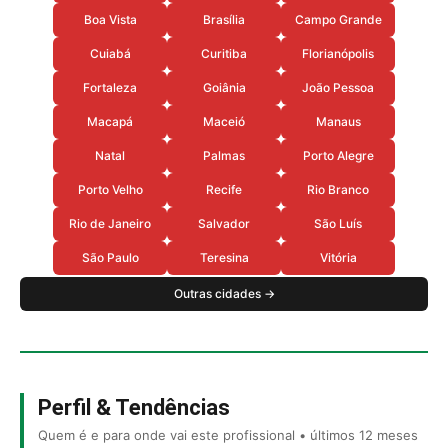
Boa Vista
Brasília
Campo Grande
Cuiabá
Curitiba
Florianópolis
Fortaleza
Goiânia
João Pessoa
Macapá
Maceió
Manaus
Natal
Palmas
Porto Alegre
Porto Velho
Recife
Rio Branco
Rio de Janeiro
Salvador
São Luís
São Paulo
Teresina
Vitória
Outras cidades →
Perfil & Tendências
Quem é e para onde vai este profissional • últimos 12 meses