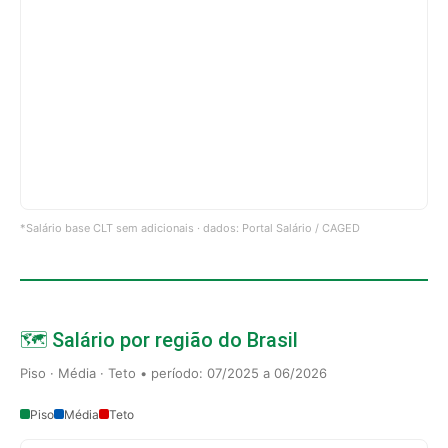
*Salário base CLT sem adicionais · dados: Portal Salário / CAGED
🗺️ Salário por região do Brasil
Piso · Média · Teto • período: 07/2025 a 06/2026
Piso
Média
Teto