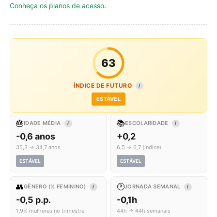
Conheça os planos de acesso
.
63
ÍNDICE DE FUTURO
I
ESTÁVEL
🎂
📚
IDADE MÉDIA
ESCOLARIDADE
I
I
-0,6 anos
+0,2
35,3 → 34,7 anos
6,5 → 6,7 (índice)
ESTÁVEL
ESTÁVEL
👥
🕐
GÊNERO (% FEMININO)
JORNADA SEMANAL
I
I
-0,5 p.p.
-0,1h
1,9% mulheres no trimestre
44h → 44h semanais