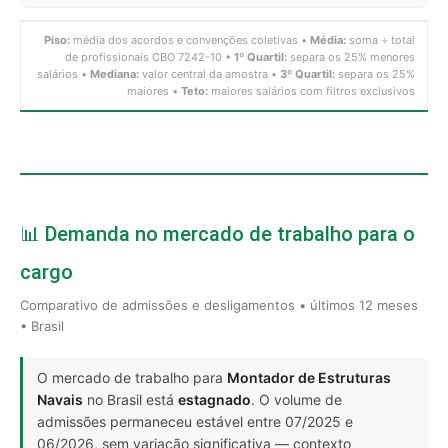
Piso:
média dos acordos e convenções coletivas •
Média:
soma ÷ total
de profissionais CBO 7242-10 •
1º Quartil:
separa os 25% menores
salários •
Mediana:
valor central da amostra •
3º Quartil:
separa os 25%
maiores •
Teto:
maiores salários com filtros exclusivos
📊 Demanda no mercado de trabalho para o
cargo
Comparativo de admissões e desligamentos • últimos 12 meses
• Brasil
O mercado de trabalho para
Montador de Estruturas
Navais
no Brasil está
estagnado
. O volume de
admissões permaneceu estável entre 07/2025 e
06/2026, sem variação significativa — contexto