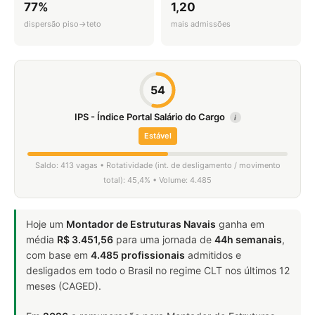
77%
1,20
dispersão piso→teto
mais admissões
54
IPS - Índice Portal Salário do Cargo
i
Estável
Saldo: 413 vagas • Rotatividade (int. de desligamento / movimento
total): 45,4% • Volume: 4.485
Hoje um
Montador de Estruturas Navais
ganha em
média
R$ 3.451,56
para uma jornada de
44h semanais
,
com base em
4.485 profissionais
admitidos e
desligados em todo o Brasil no regime CLT nos últimos 12
meses (CAGED).