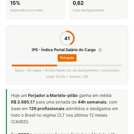
15%
0,62
dispersão piso→teto
mais desligamentos
41
IPS - Índice Portal Salário do Cargo
i
Retração
Saldo: -30 vagas • Rotatividade (int. de desligamento / movimento
total): 61,9% • Volume: 126
Hoje um
Forjador a Martelo-pilão
ganha em média
R$ 2.685,17
para uma jornada de
44h semanais
, com
base em
126 profissionais
admitidos e desligados em
todo o Brasil no regime CLT nos últimos 12 meses
(CAGED).