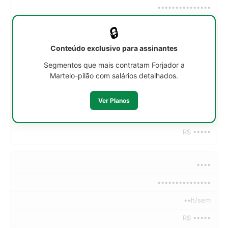
•••••••••••••••
••h/sem
🔒
R$ •••••
Conteúdo exclusivo para assinantes
R$ •••••
Segmentos que mais contratam Forjador a
Martelo-pilão com salários detalhados.
R$ •••••
R$ •••••
Ver Planos
R$ •••••
R$ •••••
••••
•••••••••••••••
••h/sem
R$ •••••