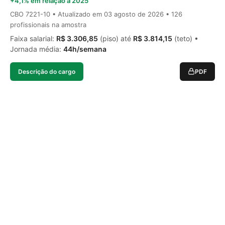
+4,1% em relação a 2025
CBO 7221-10 • Atualizado em
03 agosto de 2026
• 126
profissionais na amostra
Faixa salarial:
R$ 3.306,85
(piso) até
R$ 3.814,15
(teto) •
Jornada média:
44h/semana
Descrição do cargo
PDF