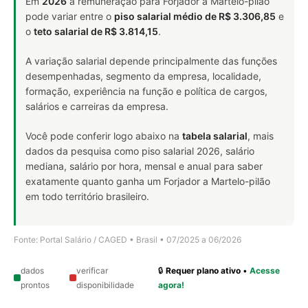
Em
2026
a remuneração para Forjador a Martelo-pilão
pode variar entre o
piso salarial médio de R$ 3.306,85
e
o
teto salarial de R$ 3.814,15
.
A variação salarial depende principalmente das funções
desempenhadas, segmento da empresa, localidade,
formação, experiência na função e política de cargos,
salários e carreiras da empresa.
Você pode conferir logo abaixo na
tabela salarial
, mais
dados da pesquisa como piso salarial 2026, salário
mediana, salário por hora, mensal e anual para saber
exatamente quanto ganha um Forjador a Martelo-pilão
em todo território brasileiro.
Fonte: Portal Salário / CAGED • Brasil • 07/2025 a 06/2026
dados
verificar
🔒
Requer plano ativo
•
Acesse
prontos
disponibilidade
agora!