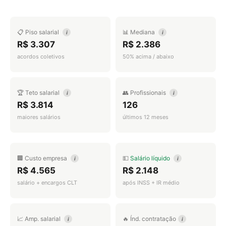
📋 Piso salarial
📊 Mediana
i
i
R$ 3.307
R$ 2.386
acordos coletivos
50% acima / abaixo
🏆 Teto salarial
👥 Profissionais
i
i
R$ 3.814
126
maiores salários
últimos 12 meses
🏢 Custo empresa
💵
Salário líquido
i
i
R$ 4.565
R$ 2.148
salário + encargos CLT
após INSS + IR médio
📈 Amp. salarial
🔥 Índ. contratação
i
i