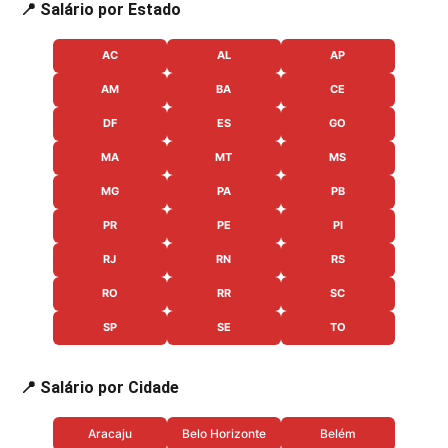
📍 Salário por Estado
AC
AL
AP
AM
BA
CE
DF
ES
GO
MA
MT
MS
MG
PA
PB
PR
PE
PI
RJ
RN
RS
RO
RR
SC
SP
SE
TO
📍 Salário por Cidade
Aracaju
Belo Horizonte
Belém