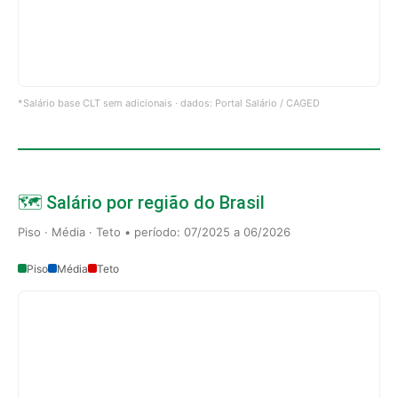
*Salário base CLT sem adicionais · dados: Portal Salário / CAGED
🗺️ Salário por região do Brasil
Piso · Média · Teto • período: 07/2025 a 06/2026
Piso
Média
Teto