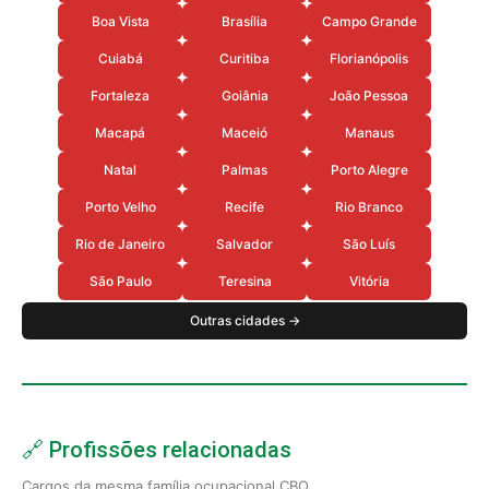
Boa Vista
Brasília
Campo Grande
Cuiabá
Curitiba
Florianópolis
Fortaleza
Goiânia
João Pessoa
Macapá
Maceió
Manaus
Natal
Palmas
Porto Alegre
Porto Velho
Recife
Rio Branco
Rio de Janeiro
Salvador
São Luís
São Paulo
Teresina
Vitória
Outras cidades →
🔗 Profissões relacionadas
Cargos da mesma família ocupacional CBO