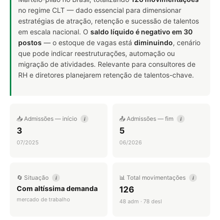
no regime CLT — dado essencial para dimensionar
estratégias de atração, retenção e sucessão de talentos
em escala nacional. O
saldo líquido é negativo em 30
postos
— o estoque de vagas está
diminuindo
, cenário
que pode indicar reestruturações, automação ou
migração de atividades. Relevante para consultores de
RH e diretores planejarem retenção de talentos-chave.
📥 Admissões — início
📤 Admissões — fim
i
i
3
5
07/2025
06/2026
🔄 Situação
📊 Total movimentações
i
i
Com altíssima demanda
126
mercado de trabalho
48 adm · 78 desl