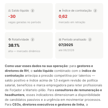
⚖️ Saldo líquido
🔥 Índice de contratação
i
i
-30
0,62
vagas geradas no período
mercado em retração
🔁 Rotatividade
📅 Período analisado
i
i
07/2025
38.1%
até 06/2026
alta — mercado dinâmico
Como usar esses dados na sua operação:
para
gestores e
diretores de RH
, o
saldo líquido
combinado com o
índice de
contratação
antecipa a pressão competitiva por talentos —
saldo positivo e índice acima de 1,0 exigem revisão de política
salarial, benefícios e marca empregadora para reter profissionais
de Forjador a Martelo-pilão. Para
consultores de remuneração e
headhunters
, esses indicadores dimensionam a disponibilidade
de candidatos passivos e a urgência em movimentar processos.
Para
CEOs, diretores executivos e gestores de linha
, a