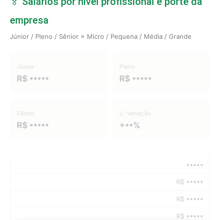
🏅 Salários por nível profissional e porte da
empresa
Júnior / Pleno / Sênior × Micro / Pequena / Média / Grande
Júnior
Pleno
R$ •••••
R$ •••••
Sênior
📈 Variação
R$ •••••
+••%
•••••
R$ •••••
R$ •••••
R$ •••••