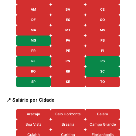
AM
BA
CE
DF
ES
GO
MA
MT
MS
MG
PA
PB
PR
PE
PI
RJ
RN
RS
RO
RR
SC
SP
SE
TO
📍 Salário por Cidade
Aracaju
Belo Horizonte
Belém
Boa Vista
Brasília
Campo Grande
Cuiabá
Curitiba
Florianópolis