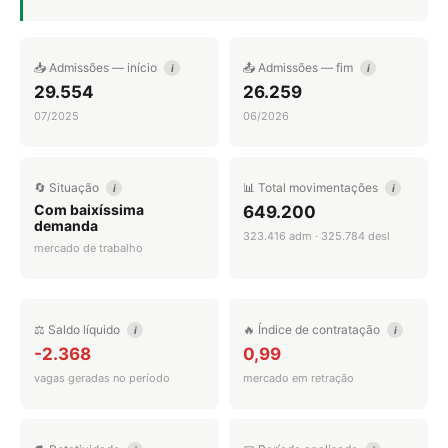
📥 Admissões — início
📤 Admissões — fim
i
i
29.554
26.259
07/2025
06/2026
🔄 Situação
📊 Total movimentações
i
i
Com baixíssima
649.200
demanda
323.416 adm · 325.784 desl
mercado de trabalho
⚖️ Saldo líquido
🔥 Índice de contratação
i
i
-2.368
0,99
vagas geradas no período
mercado em retração