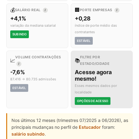
💰
🏢
SALÁRIO REAL
PORTE EMPRESAS
I
I
+4,1%
+0,28
variação da mediana salarial
índice de porte médio das
contratantes
SUBINDO
ESTÁVEL
VOLUME CONTRATAÇÕES
FILTRE POR
📈
📚
ESTADO/CIDADE
I
-7,6%
Acesse agora
mesmo!
87.416 → 80.735 admissões
Esses mesmos dados por
ESTÁVEL
localidade
OPÇÕES DE ACESSO
Nos últimos 12 meses (trimestres 07/2025 a 06/2026), as
principais mudanças no perfil de
Estucador
foram:
salário subindo
.