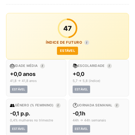
47
ÍNDICE DE FUTURO
I
ESTÁVEL
🎂
📚
IDADE MÉDIA
ESCOLARIDADE
I
I
+0,0 anos
+0,0
41,8 → 41,8 anos
5,7 → 5,8 (índice)
ESTÁVEL
ESTÁVEL
👥
🕐
GÊNERO (% FEMININO)
JORNADA SEMANAL
I
I
-0,1 p.p.
-0,1h
0,4% mulheres no trimestre
44h → 44h semanais
ESTÁVEL
ESTÁVEL