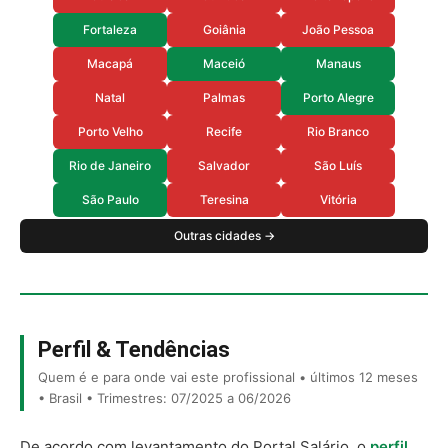
Fortaleza
Goiânia
João Pessoa
Macapá
Maceió
Manaus
Natal
Palmas
Porto Alegre
Porto Velho
Recife
Rio Branco
Rio de Janeiro
Salvador
São Luís
São Paulo
Teresina
Vitória
Outras cidades →
Perfil & Tendências
Quem é e para onde vai este profissional • últimos 12 meses
• Brasil • Trimestres: 07/2025 a 06/2026
De acordo com levantamento do Portal Salário, o
perfil