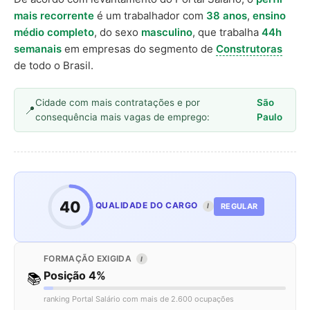
mais recorrente
é um trabalhador com
38 anos
,
ensino
médio completo
, do sexo
masculino
, que trabalha
44h
semanais
em empresas do segmento de
Construtoras
de todo o Brasil.
Cidade com mais contratações e por
São
consequência mais vagas de emprego:
Paulo
40
QUALIDADE DO CARGO
REGULAR
I
FORMAÇÃO EXIGIDA
I
Posição 4%
📚
ranking Portal Salário com mais de 2.600 ocupações