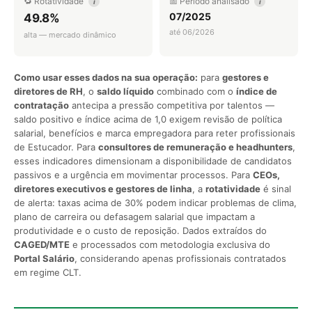
🔁 Rotatividade
📅 Período analisado
i
i
07/2025
49.8%
até 06/2026
alta — mercado dinâmico
Como usar esses dados na sua operação:
para
gestores e
diretores de RH
, o
saldo líquido
combinado com o
índice de
contratação
antecipa a pressão competitiva por talentos —
saldo positivo e índice acima de 1,0 exigem revisão de política
salarial, benefícios e marca empregadora para reter profissionais
de Estucador. Para
consultores de remuneração e headhunters
,
esses indicadores dimensionam a disponibilidade de candidatos
passivos e a urgência em movimentar processos. Para
CEOs,
diretores executivos e gestores de linha
, a
rotatividade
é sinal
de alerta: taxas acima de 30% podem indicar problemas de clima,
plano de carreira ou defasagem salarial que impactam a
produtividade e o custo de reposição. Dados extraídos do
CAGED/MTE
e processados com metodologia exclusiva do
Portal Salário
, considerando apenas profissionais contratados
em regime CLT.