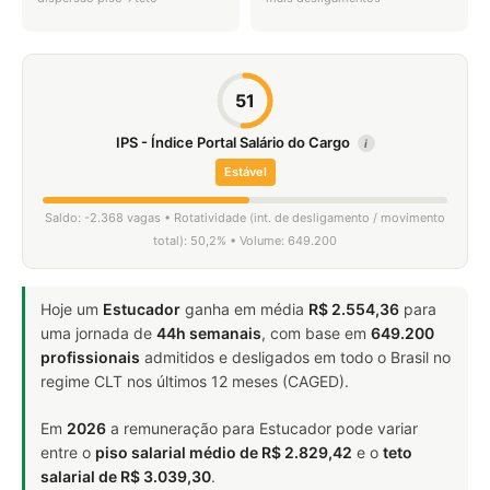
51
IPS - Índice Portal Salário do Cargo
i
Estável
Saldo: -2.368 vagas • Rotatividade (int. de desligamento / movimento
total): 50,2% • Volume: 649.200
Hoje um
Estucador
ganha em média
R$ 2.554,36
para
uma jornada de
44h semanais
, com base em
649.200
profissionais
admitidos e desligados em todo o Brasil no
regime CLT nos últimos 12 meses (CAGED).
Em
2026
a remuneração para Estucador pode variar
entre o
piso salarial médio de R$ 2.829,42
e o
teto
salarial de R$ 3.039,30
.