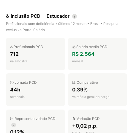
♿ Inclusão PCD — Estucador
i
Profissionais com deficiência • últimos 12 meses • Brasil • Pesquisa
exclusiva Portal Salário
♿ Profissionais PCD
💰 Salário médio PCD
712
R$ 2.564
na amostra
mensal
🕐 Jornada PCD
📊 Comparativo
44h
0.39%
semanais
vs média geral do cargo
📈 Representatividade PCD
🔄 Variação PCD
+0,02 p.p.
i
0,12%
0,10% → 0,12%