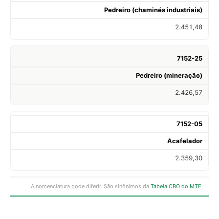
Pedreiro (chaminés industriais)
2.451,48
7152-25
Pedreiro (mineração)
2.426,57
7152-05
Acafelador
2.359,30
A nomenclatura pode diferir. São sinônimos da
Tabela CBO do MTE
.