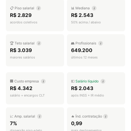
📋 Piso salarial
📊 Mediana
i
i
R$ 2.829
R$ 2.543
acordos coletivos
50% acima / abaixo
🏆 Teto salarial
👥 Profissionais
i
i
R$ 3.039
649.200
maiores salários
últimos 12 meses
🏢 Custo empresa
💵
Salário líquido
i
i
R$ 4.342
R$ 2.043
salário + encargos CLT
após INSS + IR médio
📈 Amp. salarial
🔥 Índ. contratação
i
i
7%
0,99
dispersão piso→teto
mais desligamentos