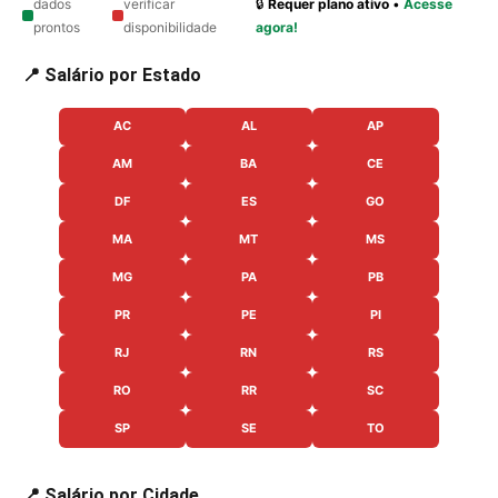
dados
verificar
🔒
Requer plano ativo
•
Acesse
prontos
disponibilidade
agora!
📍 Salário por Estado
AC
AL
AP
AM
BA
CE
DF
ES
GO
MA
MT
MS
MG
PA
PB
PR
PE
PI
RJ
RN
RS
RO
RR
SC
SP
SE
TO
📍 Salário por Cidade