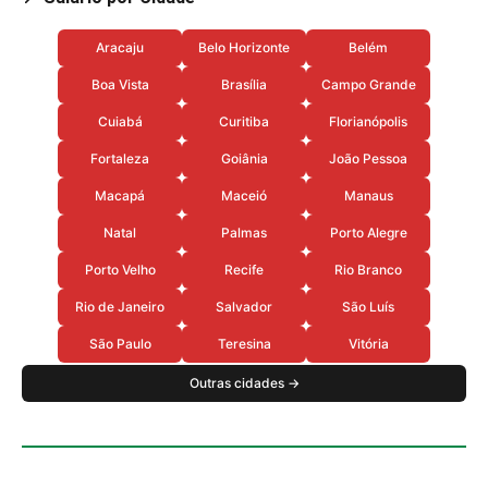
Aracaju
Belo Horizonte
Belém
Boa Vista
Brasília
Campo Grande
Cuiabá
Curitiba
Florianópolis
Fortaleza
Goiânia
João Pessoa
Macapá
Maceió
Manaus
Natal
Palmas
Porto Alegre
Porto Velho
Recife
Rio Branco
Rio de Janeiro
Salvador
São Luís
São Paulo
Teresina
Vitória
Outras cidades →