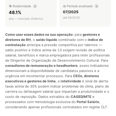
🔁 Rotatividade
📅 Período analisado
i
i
07/2025
48.1%
até 06/2026
alta — mercado dinâmico
Como usar esses dados na sua operação:
para
gestores e
diretores de RH
, o
saldo líquido
combinado com o
índice de
contratação
antecipa a pressão competitiva por talentos —
saldo positivo e índice acima de 1,0 exigem revisão de política
salarial, benefícios e marca empregadora para reter profissionais
de Dirigente de Organização de Desenvolvimento Cultural. Para
consultores de remuneração e headhunters
, esses indicadores
dimensionam a disponibilidade de candidatos passivos e a
urgência em movimentar processos. Para
CEOs, diretores
executivos e gestores de linha
, a
rotatividade
é sinal de alerta:
taxas acima de 30% podem indicar problemas de clima, plano de
carreira ou defasagem salarial que impactam a produtividade e o
custo de reposição. Dados extraídos do
CAGED/MTE
e
processados com metodologia exclusiva do
Portal Salário
,
considerando apenas profissionais contratados em regime CLT.