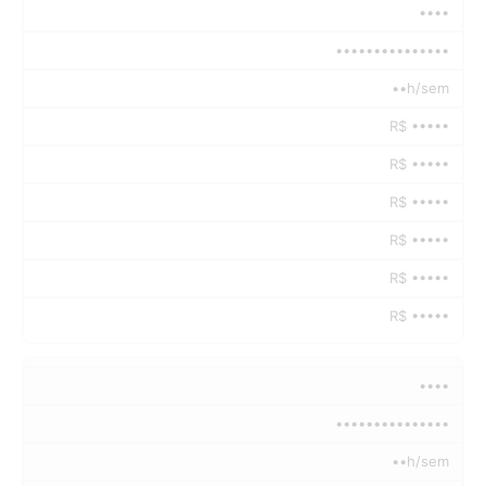
••••
•••••••••••••••
••h/sem
R$ •••••
R$ •••••
R$ •••••
R$ •••••
R$ •••••
R$ •••••
••••
•••••••••••••••
••h/sem