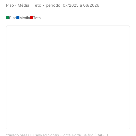
Piso · Média · Teto • período: 07/2025 a 06/2026
Piso
Média
Teto
*Salário base CLT sem adicionais · Fonte: Portal Salário / CAGED