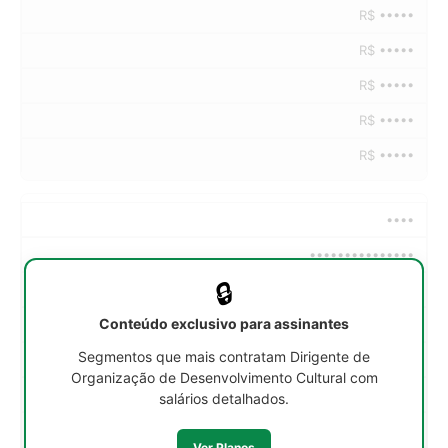
R$ •••••
R$ •••••
R$ •••••
R$ •••••
R$ •••••
••••
•••••••••••••••
🔒
••h/sem
Conteúdo exclusivo para assinantes
R$ •••••
Segmentos que mais contratam Dirigente de
R$ •••••
Organização de Desenvolvimento Cultural com
R$ •••••
salários detalhados.
R$ •••••
Ver Planos