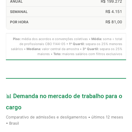
R$ 199.272
R$ 4.151
R$ 81,00
Piso:
média dos acordos e convenções coletivas •
Média:
soma ÷ total
de profissionais CBO 1144-05 •
1º Quartil:
separa os 25% menores
salários •
Mediana:
valor central da amostra •
3º Quartil:
separa os 25%
maiores •
Teto:
maiores salários com filtros exclusivos
📊 Demanda no mercado de trabalho para o
cargo
Comparativo de admissões e desligamentos • últimos 12 meses
• Brasil