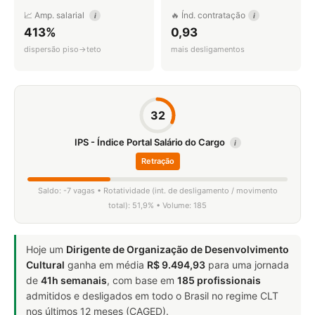
📈 Amp. salarial
🔥 Índ. contratação
i
i
413%
0,93
dispersão piso→teto
mais desligamentos
32
IPS - Índice Portal Salário do Cargo
i
Retração
Saldo: -7 vagas • Rotatividade (int. de desligamento / movimento
total): 51,9% • Volume: 185
Hoje um
Dirigente de Organização de Desenvolvimento
Cultural
ganha em média
R$ 9.494,93
para uma jornada
de
41h semanais
, com base em
185 profissionais
admitidos e desligados em todo o Brasil no regime CLT
nos últimos 12 meses (CAGED).