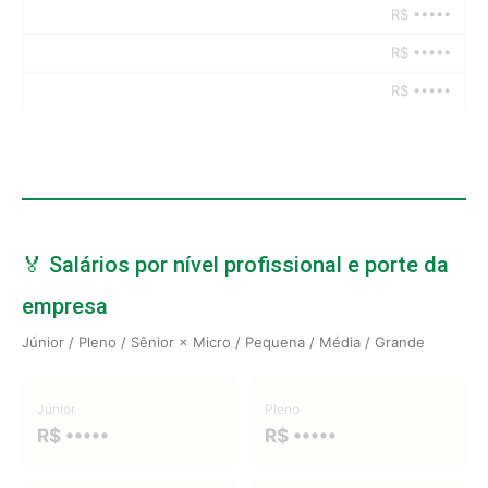
R$ •••••
R$ •••••
R$ •••••
🏅 Salários por nível profissional e porte da
empresa
Júnior / Pleno / Sênior × Micro / Pequena / Média / Grande
Júnior
Pleno
R$ •••••
R$ •••••