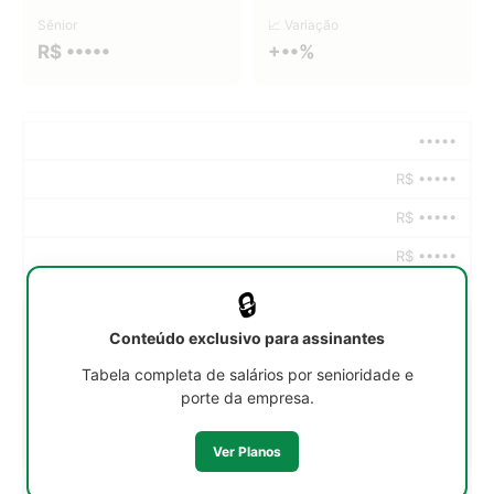
Sênior
📈 Variação
R$ •••••
+••%
•••••
R$ •••••
R$ •••••
R$ •••••
🔒
•••••
Conteúdo exclusivo para assinantes
R$ •••••
Tabela completa de salários por senioridade e
porte da empresa.
R$ •••••
R$ •••••
Ver Planos