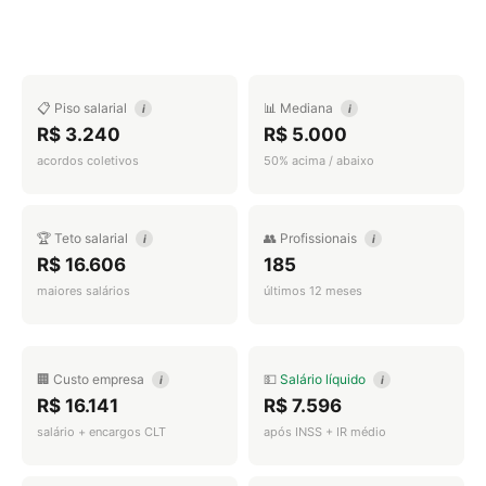
📋 Piso salarial
📊 Mediana
i
i
R$ 3.240
R$ 5.000
acordos coletivos
50% acima / abaixo
🏆 Teto salarial
👥 Profissionais
i
i
R$ 16.606
185
maiores salários
últimos 12 meses
🏢 Custo empresa
💵
Salário líquido
i
i
R$ 16.141
R$ 7.596
salário + encargos CLT
após INSS + IR médio