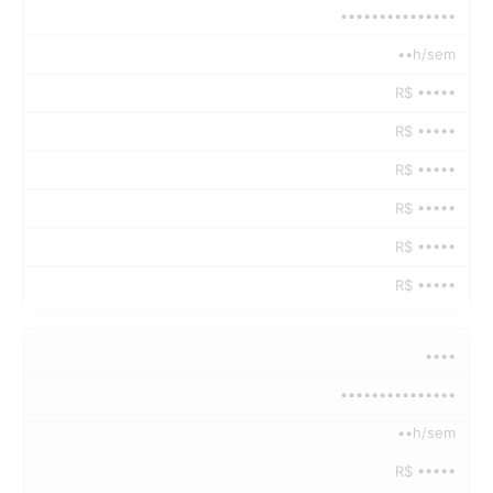
•••••••••••••••
••h/sem
R$ •••••
R$ •••••
R$ •••••
R$ •••••
R$ •••••
R$ •••••
••••
•••••••••••••••
••h/sem
R$ •••••