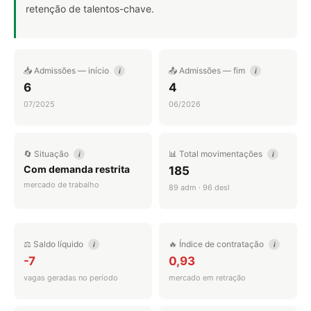
retenção de talentos-chave.
📥 Admissões — início
📤 Admissões — fim
i
i
6
4
07/2025
06/2026
🔄 Situação
📊 Total movimentações
i
i
Com demanda restrita
185
mercado de trabalho
89 adm · 96 desl
⚖️ Saldo líquido
🔥 Índice de contratação
i
i
-7
0,93
vagas geradas no período
mercado em retração