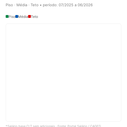
Piso · Média · Teto • período: 07/2025 a 06/2026
Piso
Média
Teto
*Salário base CLT sem adicionais · Fonte: Portal Salário / CAGED