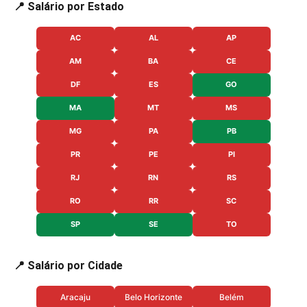
📍 Salário por Estado
AC
AL
AP
AM
BA
CE
DF
ES
GO
MA
MT
MS
MG
PA
PB
PR
PE
PI
RJ
RN
RS
RO
RR
SC
SP
SE
TO
📍 Salário por Cidade
Aracaju
Belo Horizonte
Belém