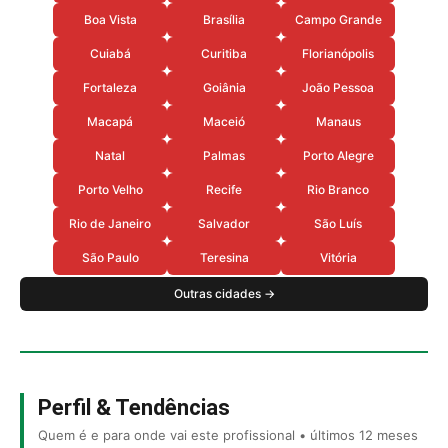
Boa Vista
Brasília
Campo Grande
Cuiabá
Curitiba
Florianópolis
Fortaleza
Goiânia
João Pessoa
Macapá
Maceió
Manaus
Natal
Palmas
Porto Alegre
Porto Velho
Recife
Rio Branco
Rio de Janeiro
Salvador
São Luís
São Paulo
Teresina
Vitória
Outras cidades →
Perfil & Tendências
Quem é e para onde vai este profissional • últimos 12 meses