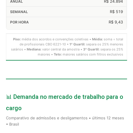
R$ 24.894
R$ 519
R$ 9,43
Piso:
média dos acordos e convenções coletivas •
Média:
soma ÷ total
de profissionais CBO 6221-10 •
1º Quartil:
separa os 25% menores
salários •
Mediana:
valor central da amostra •
3º Quartil:
separa os 25%
maiores •
Teto:
maiores salários com filtros exclusivos
📊 Demanda no mercado de trabalho para o
cargo
Comparativo de admissões e desligamentos • últimos 12 meses
• Brasil