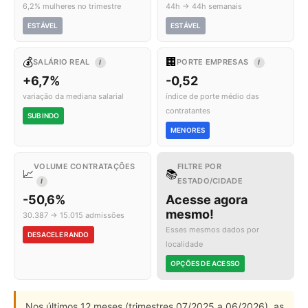
6,2% mulheres no trimestre
44h → 44h semanais
ESTÁVEL
ESTÁVEL
💰
🏢
SALÁRIO REAL
PORTE EMPRESAS
I
I
+6,7%
-0,52
variação da mediana salarial
índice de porte médio das
contratantes
SUBINDO
MENORES
VOLUME CONTRATAÇÕES
FILTRE POR
📈
📚
ESTADO/CIDADE
I
-50,6%
Acesse agora
mesmo!
30.387 → 15.015 admissões
Esses mesmos dados por
DESACELERANDO
localidade
OPÇÕES DE ACESSO
Nos últimos 12 meses (trimestres 07/2025 a 06/2026), as