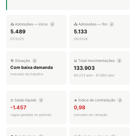
📥 Admissões — início
📤 Admissões — fim
i
i
5.489
5.133
07/2025
06/2026
🔄 Situação
📊 Total movimentações
i
i
Com baixa demanda
133.903
mercado de trabalho
66.223 adm · 67.680 desl
⚖️ Saldo líquido
🔥 Índice de contratação
i
i
-1.457
0,98
vagas geradas no período
mercado em retração