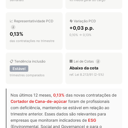
📈 Representatividade PCD
🔄 Variação PCD
+0,03 p.p.
i
0,13%
0,10% → 0,13%
das contratações no trimestre
📋 Tendência inclusão
🏢 Lei de Cotas
i
Abaixo da cota
Estável
ref. Lei 8.213/91 (2-5%)
trimestres comparados
Nos últimos 12 meses,
0,13%
das novas contratações de
Cortador de Cana-de-açúcar
foram de profissionais
com deficiência, mantendo-se estável em relação ao
trimestre anterior. Esses dados são relevantes para
empresas que monitoram indicadores de
ESG
(Environmental, Social and Governance) e para o