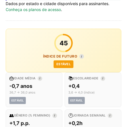
Dados por estado e cidade disponíveis para assinantes.
Conheça os planos de acesso
.
45
ÍNDICE DE FUTURO
I
ESTÁVEL
🎂
📚
IDADE MÉDIA
ESCOLARIDADE
I
I
-0,7 anos
+0,4
36,7 → 36,0 anos
3,6 → 4,0 (índice)
ESTÁVEL
ESTÁVEL
👥
🕐
GÊNERO (% FEMININO)
JORNADA SEMANAL
I
I
+1,7 p.p.
+0,2h