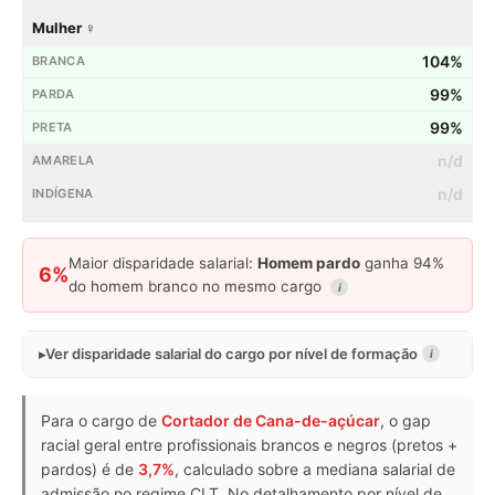
Mulher ♀
104%
99%
99%
n/d
n/d
Maior disparidade salarial:
Homem pardo
ganha 94%
6%
do homem branco no mesmo cargo
i
Ver disparidade salarial do cargo por nível de formação
i
Para o cargo de
Cortador de Cana-de-açúcar
, o gap
racial geral entre profissionais brancos e negros (pretos +
pardos) é de
3,7%
, calculado sobre a mediana salarial de
admissão no regime CLT. No detalhamento por nível de