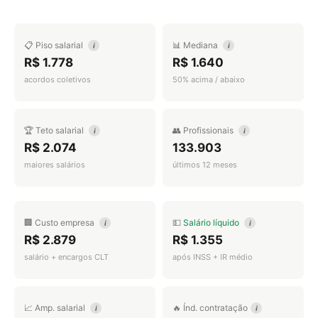
📋 Piso salarial
📊 Mediana
i
i
R$ 1.778
R$ 1.640
acordos coletivos
50% acima / abaixo
🏆 Teto salarial
👥 Profissionais
i
i
R$ 2.074
133.903
maiores salários
últimos 12 meses
🏢 Custo empresa
💵
Salário líquido
i
i
R$ 2.879
R$ 1.355
salário + encargos CLT
após INSS + IR médio
📈 Amp. salarial
🔥 Índ. contratação
i
i