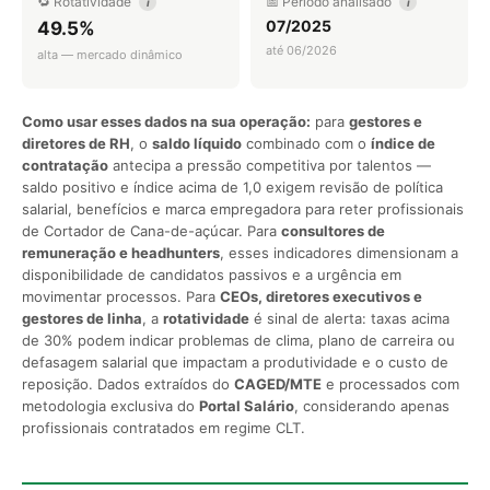
🔁 Rotatividade
📅 Período analisado
i
i
07/2025
49.5%
até 06/2026
alta — mercado dinâmico
Como usar esses dados na sua operação:
para
gestores e
diretores de RH
, o
saldo líquido
combinado com o
índice de
contratação
antecipa a pressão competitiva por talentos —
saldo positivo e índice acima de 1,0 exigem revisão de política
salarial, benefícios e marca empregadora para reter profissionais
de Cortador de Cana-de-açúcar. Para
consultores de
remuneração e headhunters
, esses indicadores dimensionam a
disponibilidade de candidatos passivos e a urgência em
movimentar processos. Para
CEOs, diretores executivos e
gestores de linha
, a
rotatividade
é sinal de alerta: taxas acima
de 30% podem indicar problemas de clima, plano de carreira ou
defasagem salarial que impactam a produtividade e o custo de
reposição. Dados extraídos do
CAGED/MTE
e processados com
metodologia exclusiva do
Portal Salário
, considerando apenas
profissionais contratados em regime CLT.