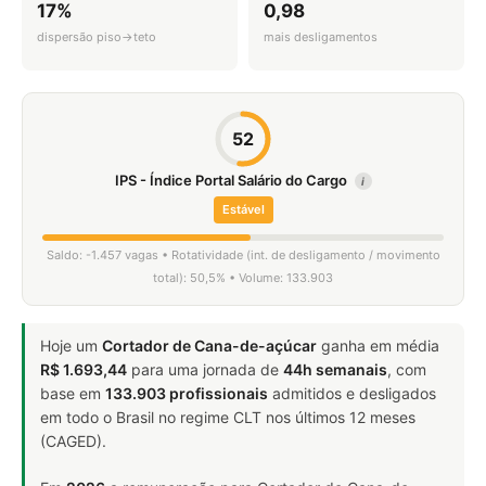
17%
0,98
dispersão piso→teto
mais desligamentos
52
IPS - Índice Portal Salário do Cargo
i
Estável
Saldo: -1.457 vagas • Rotatividade (int. de desligamento / movimento
total): 50,5% • Volume: 133.903
Hoje um
Cortador de Cana-de-açúcar
ganha em média
R$ 1.693,44
para uma jornada de
44h semanais
, com
base em
133.903 profissionais
admitidos e desligados
em todo o Brasil no regime CLT nos últimos 12 meses
(CAGED).