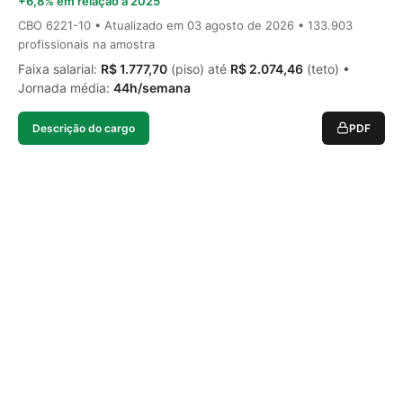
+6,8% em relação a 2025
CBO 6221-10 • Atualizado em
03 agosto de 2026
• 133.903
profissionais na amostra
Faixa salarial:
R$ 1.777,70
(piso) até
R$ 2.074,46
(teto) •
Jornada média:
44h/semana
Descrição do cargo
PDF