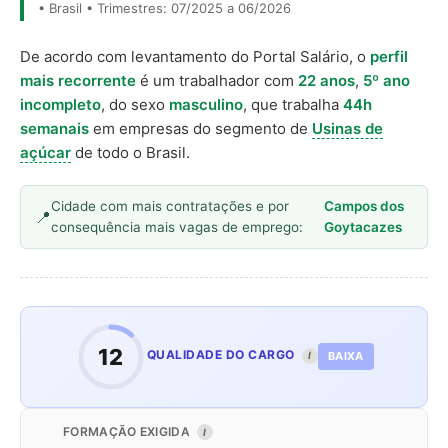
• Brasil • Trimestres: 07/2025 a 06/2026
De acordo com levantamento do Portal Salário, o
perfil
mais recorrente
é um trabalhador com
22 anos
,
5º ano
incompleto
, do sexo
masculino
, que trabalha
44h
semanais
em empresas do segmento de
Usinas de
açúcar
de todo o Brasil.
Cidade com mais contratações e por
Campos dos
consequência mais vagas de emprego:
Goytacazes
12
QUALIDADE DO CARGO
BAIXA
I
FORMAÇÃO EXIGIDA
I