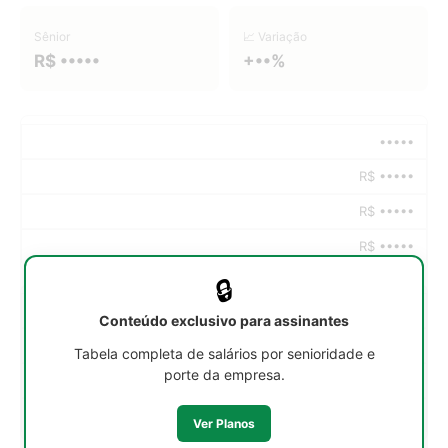
Sênior
📈 Variação
R$ •••••
+••%
•••••
R$ •••••
R$ •••••
R$ •••••
🔒
•••••
Conteúdo exclusivo para assinantes
R$ •••••
Tabela completa de salários por senioridade e
porte da empresa.
R$ •••••
R$ •••••
Ver Planos