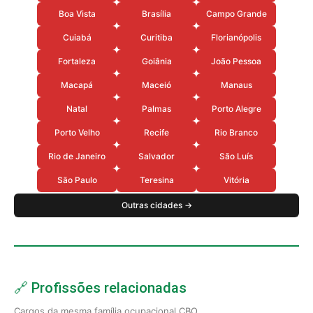
Boa Vista
Brasília
Campo Grande
Cuiabá
Curitiba
Florianópolis
Fortaleza
Goiânia
João Pessoa
Macapá
Maceió
Manaus
Natal
Palmas
Porto Alegre
Porto Velho
Recife
Rio Branco
Rio de Janeiro
Salvador
São Luís
São Paulo
Teresina
Vitória
Outras cidades →
🔗 Profissões relacionadas
Cargos da mesma família ocupacional CBO