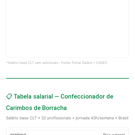
*Salário base CLT sem adicionais · Fonte: Portal Salário / CAGED
📋 Tabela salarial — Confeccionador de
Carimbos de Borracha
Salário base CLT • 32 profissionais • jornada 43h/semana • Brasil
Piso salarial