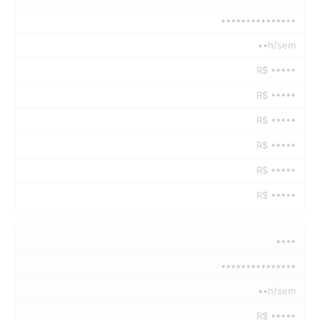
•••••••••••••••
••h/sem
R$ •••••
R$ •••••
R$ •••••
R$ •••••
R$ •••••
R$ •••••
••••
•••••••••••••••
••h/sem
R$ •••••