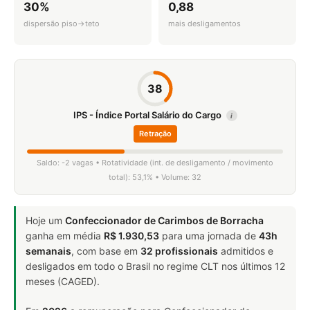
30%
0,88
dispersão piso→teto
mais desligamentos
38
IPS - Índice Portal Salário do Cargo
i
Retração
Saldo: -2 vagas • Rotatividade (int. de desligamento / movimento
total): 53,1% • Volume: 32
Hoje um
Confeccionador de Carimbos de Borracha
ganha em média
R$ 1.930,53
para uma jornada de
43h
semanais
, com base em
32 profissionais
admitidos e
desligados em todo o Brasil no regime CLT nos últimos 12
meses (CAGED).