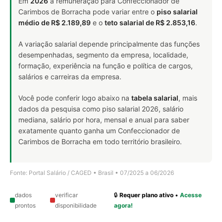
Em
2026
a remuneração para Confeccionador de
Carimbos de Borracha pode variar entre o
piso salarial
médio de R$ 2.189,89
e o
teto salarial de R$ 2.853,16
.
A variação salarial depende principalmente das funções
desempenhadas, segmento da empresa, localidade,
formação, experiência na função e política de cargos,
salários e carreiras da empresa.
Você pode conferir logo abaixo na
tabela salarial
, mais
dados da pesquisa como piso salarial 2026, salário
mediana, salário por hora, mensal e anual para saber
exatamente quanto ganha um Confeccionador de
Carimbos de Borracha em todo território brasileiro.
Fonte: Portal Salário / CAGED • Brasil • 07/2025 a 06/2026
dados
verificar
🔒
Requer plano ativo
•
Acesse
prontos
disponibilidade
agora!