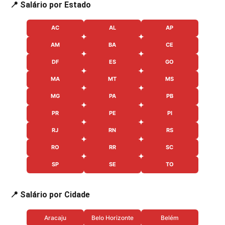
📍 Salário por Estado
AC
AL
AP
AM
BA
CE
DF
ES
GO
MA
MT
MS
MG
PA
PB
PR
PE
PI
RJ
RN
RS
RO
RR
SC
SP
SE
TO
📍 Salário por Cidade
Aracaju
Belo Horizonte
Belém