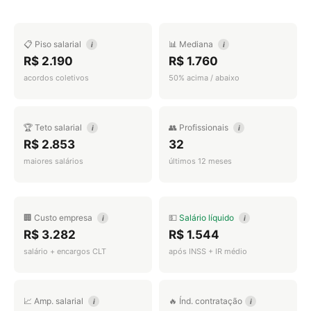
📋 Piso salarial
📊 Mediana
i
i
R$ 2.190
R$ 1.760
acordos coletivos
50% acima / abaixo
🏆 Teto salarial
👥 Profissionais
i
i
R$ 2.853
32
maiores salários
últimos 12 meses
🏢 Custo empresa
💵
Salário líquido
i
i
R$ 3.282
R$ 1.544
salário + encargos CLT
após INSS + IR médio
📈 Amp. salarial
🔥 Índ. contratação
i
i