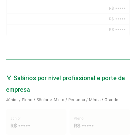
R$ •••••
R$ •••••
R$ •••••
🏅 Salários por nível profissional e porte da
empresa
Júnior / Pleno / Sênior × Micro / Pequena / Média / Grande
Júnior
Pleno
R$ •••••
R$ •••••