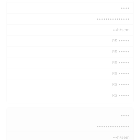
••••
•••••••••••••••
••h/sem
R$ •••••
R$ •••••
R$ •••••
R$ •••••
R$ •••••
R$ •••••
••••
•••••••••••••••
••h/sem