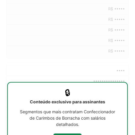
R$ •••••
R$ •••••
R$ •••••
R$ •••••
R$ •••••
••••
•••••••••••••••
🔒
••h/sem
Conteúdo exclusivo para assinantes
R$ •••••
Segmentos que mais contratam Confeccionador
R$ •••••
de Carimbos de Borracha com salários
R$ •••••
detalhados.
R$ •••••