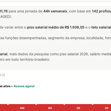
01,76
para uma jornada de
44h semanais
, com base em
142 profiss
(CAGED).
e variar entre o
piso salarial médio de R$ 1.938,05
e o
teto salaria
 das funções desempenhadas, segmento da empresa, localidade, form
arial
, mais dados da pesquisa como piso salarial 2026, salário media
 em todo território brasileiro.
2026
o ativo
•
Acesse agora!
AM
BA
CE
DF