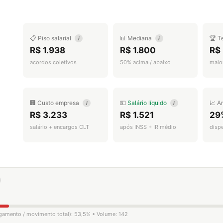
📋 Piso salarial
📊 Mediana
🏆 T
i
i
R$ 1.938
R$ 1.800
R$
acordos coletivos
50% acima / abaixo
maior
🏢 Custo empresa
💵
Salário líquido
📈 A
i
i
R$ 3.233
R$ 1.521
29
salário + encargos CLT
após INSS + IR médio
disp
ligamento / movimento total): 53,5% • Volume: 142