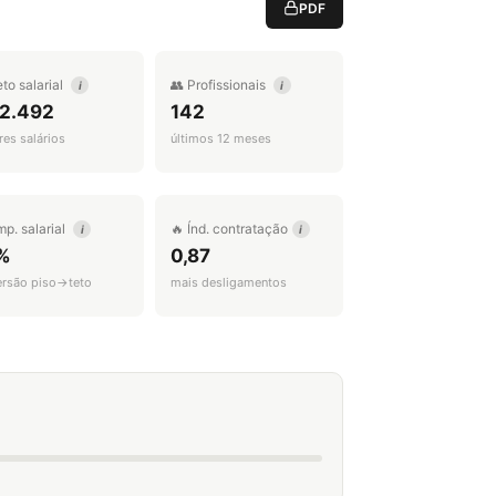
PDF
eto salarial
👥 Profissionais
i
i
 2.492
142
es salários
últimos 12 meses
mp. salarial
🔥 Índ. contratação
i
i
%
0,87
ersão piso→teto
mais desligamentos