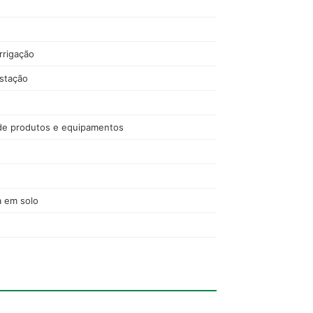
irrigação
estação
de produtos e equipamentos
a em solo