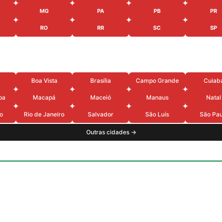
MG
PA
PB
PR
RO
RR
SC
SP
Boa Vista
Brasília
Campo Grande
Cuiab
oa
Macapá
Maceió
Manaus
Natal
o
Rio de Janeiro
Salvador
São Luís
São Pau
Outras cidades →