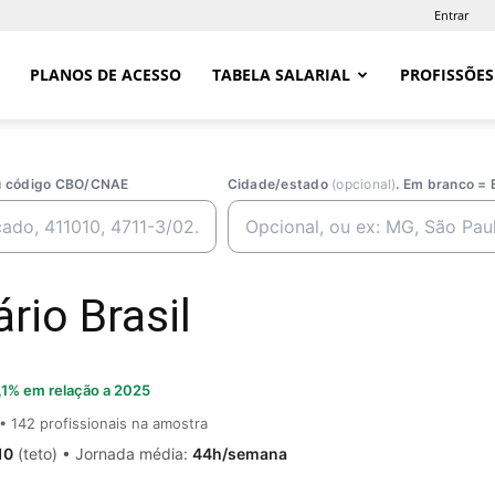
Entrar
PLANOS DE ACESSO
TABELA SALARIAL
PROFISSÕES
ou código CBO/CNAE
Cidade/estado
(opcional)
. Em branco = 
rio Brasil
,1% em relação a 2025
• 142 profissionais na amostra
10
(teto) • Jornada média:
44h/semana