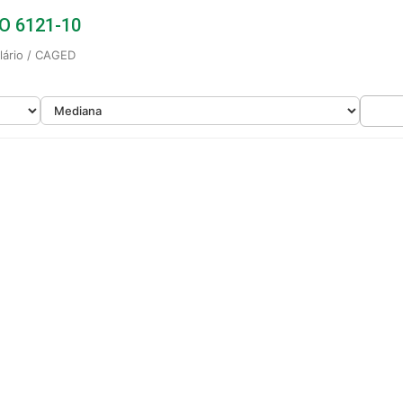
BO 6121-10
alário / CAGED