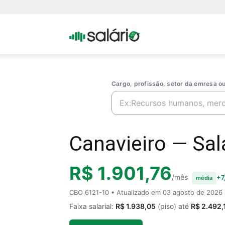
Portal
Salario
Cargo, profissão, setor da emresa 
Canavieiro — Salá
R$ 1.901,76
/mês
+7
média
CBO 6121-10 • Atualizado em
03 agosto de 2026
Faixa salarial:
R$ 1.938,05
(piso) até
R$ 2.492,