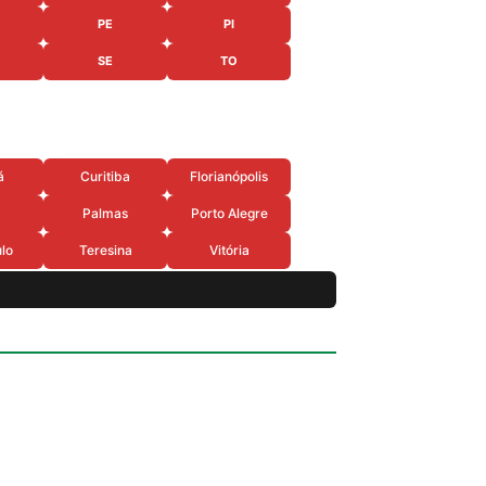
PE
PI
SE
TO
á
Curitiba
Florianópolis
Palmas
Porto Alegre
lo
Teresina
Vitória