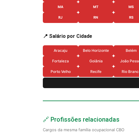
MA
MT
MS
RJ
RN
RS
📍 Salário por Cidade
Aracaju
Belo Horizonte
Belém
Fortaleza
Goiânia
João Pess
Porto Velho
Recife
Rio Branc
🔗 Profissões relacionadas
Cargos da mesma família ocupacional CBO