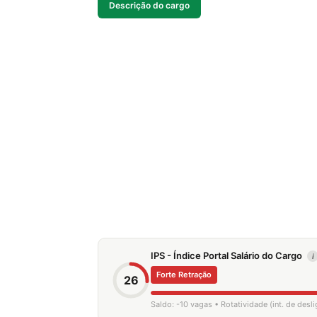
Descrição do cargo
IPS - Índice Portal Salário do Cargo
i
Forte Retração
26
Saldo: -10 vagas • Rotatividade (int. de des