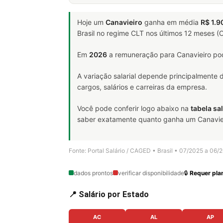
Hoje um
Canavieiro
ganha em média
R$ 1.9
Brasil no regime CLT nos últimos 12 meses 
Em
2026
a remuneração para Canavieiro pod
A variação salarial depende principalmente
cargos, salários e carreiras da empresa.
Você pode conferir logo abaixo na
tabela sal
saber exatamente quanto ganha um Canavieiro
Fonte: Portal Salário / CAGED • Brasil • 07/2025 a 06/
dados prontos
verificar disponibilidade
🔒
Requer plan
📍 Salário por Estado
AC
AL
AP