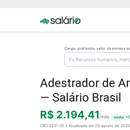
Portal
Salario
Cargo, profissão, setor da emresa 
Adestrador de An
— Salário Brasil
R$ 2.194,41
/mês
+5
média
CBO 6231-05 • Atualizado em
03 agosto de 2026