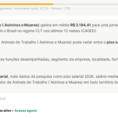
ligamento / movimento total): 52,7% • Volume: 1.730
 ( Asininos e Muares)
ganha em média
R$ 2.194,41
para uma jorn
o o Brasil no regime CLT nos últimos 12 meses (CAGED).
Animais de Trabalho ( Asininos e Muares) pode variar entre o
piso s
 das funções desempenhadas, segmento da empresa, localidade, form
arial
, mais dados da pesquisa como piso salarial 2026, salário media
 de Animais de Trabalho ( Asininos e Muares) em todo território bra
2026
o ativo
•
Acesse agora!