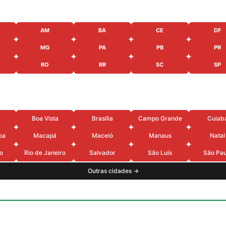
AM
BA
CE
DF
MG
PA
PB
PR
RO
RR
SC
SP
Boa Vista
Brasília
Campo Grande
Cuiab
oa
Macapá
Maceió
Manaus
Natal
o
Rio de Janeiro
Salvador
São Luís
São Pau
Outras cidades →