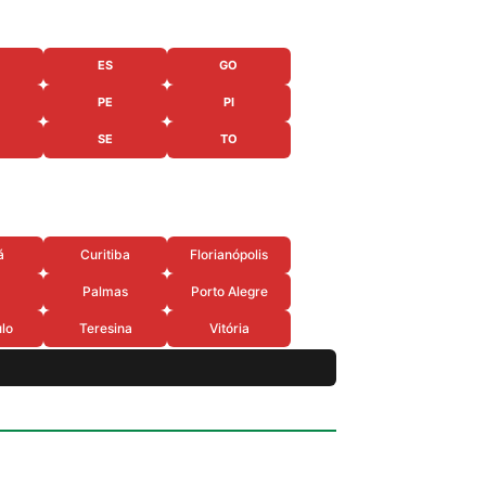
ES
GO
PE
PI
SE
TO
á
Curitiba
Florianópolis
Palmas
Porto Alegre
lo
Teresina
Vitória