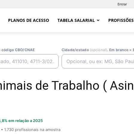
Entrar
PLANOS DE ACESSO
TABELA SALARIAL
PROFISSÕES
ou código CBO/CNAE
Cidade/estado
(opcional)
. Em branco = 
imais de Trabalho ( Asi
,8% em relação a 2025
• 1.730 profissionais na amostra