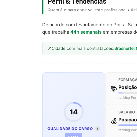
Perfil & Tendências
Quem é e para onde vai este profissional • úl
De acordo com levantamento do Portal Salá
que trabalha
44h semanais
em empresas d
Cidade com mais contratações:
Brasnorte,
FORMAÇÃ
Posiçã
📚
ranking Por
14
SALÁRIO 
Posiçã
💰
QUALIDADE DO CARGO
I
ranking Por
BAIXA