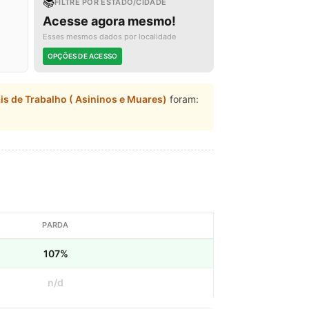
📚
FILTRE POR ESTADO/CIDADE
Acesse agora mesmo!
Esses mesmos dados por localidade
OPÇÕES DE ACESSO
s de Trabalho ( Asininos e Muares)
foram:
PARDA
107%
n/d