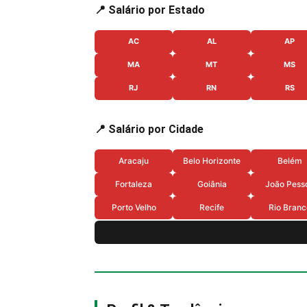
📍 Salário por Estado
AC
AL
AP
MA
MT
MS
RJ
RN
RS
📍 Salário por Cidade
Aracaju
Belo Horizonte
Belém
Fortaleza
Goiânia
João Pess
Porto Velho
Recife
Rio Branc