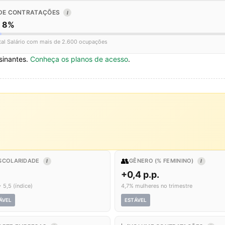
DE CONTRATAÇÕES
I
o 8%
tal Salário com mais de 2.600 ocupações
sinantes.
Conheça os planos de acesso
.
👥
SCOLARIDADE
GÊNERO (% FEMININO)
I
I
+0,4 p.p.
 5,5 (índice)
4,7% mulheres no trimestre
ÁVEL
ESTÁVEL