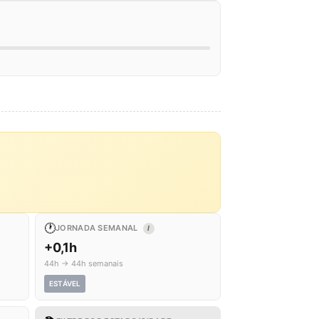
🕐
JORNADA SEMANAL
I
+0,1h
44h → 44h semanais
ESTÁVEL