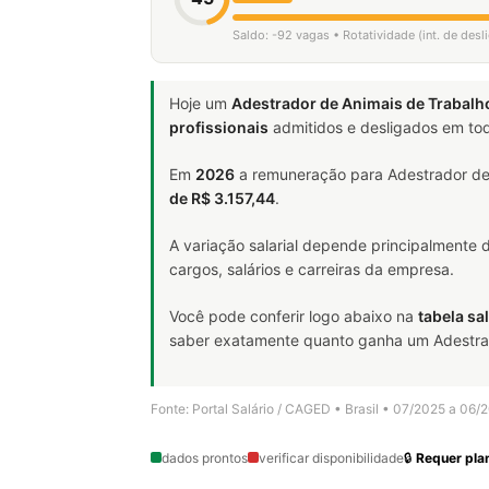
Saldo: -92 vagas • Rotatividade (int. de des
Hoje um
Adestrador de Animais de Trabalho
profissionais
admitidos e desligados em tod
Em
2026
a remuneração para Adestrador de 
de R$ 3.157,44
.
A variação salarial depende principalmente
cargos, salários e carreiras da empresa.
Você pode conferir logo abaixo na
tabela sal
saber exatamente quanto ganha um Adestrador
Fonte: Portal Salário / CAGED • Brasil • 07/2025 a 06/
dados prontos
verificar disponibilidade
🔒
Requer plan