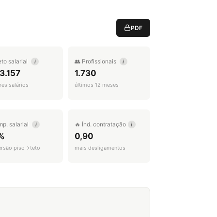
PDF
eto salarial
👥 Profissionais
i
i
3.157
1.730
es salários
últimos 12 meses
mp. salarial
🔥 Índ. contratação
i
i
%
0,90
ersão piso→teto
mais desligamentos