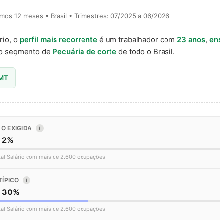
timos 12 meses • Brasil • Trimestres: 07/2025 a 06/2026
rio, o
perfil mais recorrente
é um trabalhador com
23 anos
,
en
o segmento de
Pecuária de corte
de todo o Brasil.
 MT
O EXIGIDA
I
o 2%
tal Salário com mais de 2.600 ocupações
TÍPICO
I
o 30%
tal Salário com mais de 2.600 ocupações