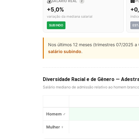
💰
🏢
SALÁRIO REAL
P
I
+5,0%
+0
variação da mediana salarial
índic
SUBINDO
EST
Nos últimos 12 meses (trimestres 07/2025 a 
salário subindo
.
Diversidade Racial e de Gênero — Adestr
Salário mediano de admissão relativo ao homem branc
Homem ♂
Mulher ♀