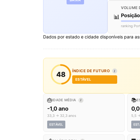
VOLUME 
Posiçã
📊
ranking Por
Dados por estado e cidade disponíveis para as
ÍNDICE DE FUTURO
I
48
ESTÁVEL
🎂
📚
IDADE MÉDIA
E
I
-1,0 ano
0,0
33,3 → 32,3 anos
5,5 →
ESTÁVEL
EST