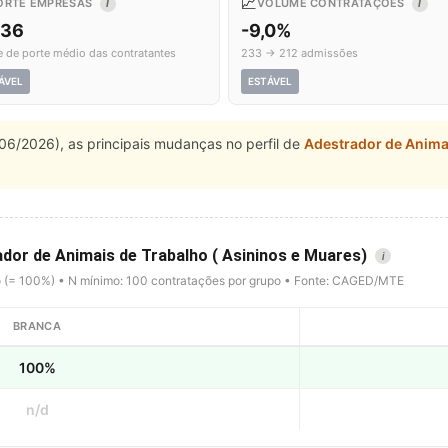
📈
ORTE EMPRESAS
VOLUME CONTRATAÇÕES
I
I
,36
-9,0%
e de porte médio das contratantes
233 → 212 admissões
ÁVEL
ESTÁVEL
06/2026), as principais mudanças no perfil de
Adestrador de Animai
ador de Animais de Trabalho ( Asininos e Muares)
i
o (= 100%) • N mínimo: 100 contratações por grupo • Fonte: CAGED/MTE
BRANCA
100%
n/d