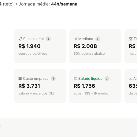
4
(teto) • Jornada média:
44h/semana
📋 Piso salarial
📊 Mediana
🏆 T
i
i
R$ 1.940
R$ 2.008
R$ 
acordos coletivos
50% acima / abaixo
maior
🏢 Custo empresa
💵
Salário líquido
📈 A
i
i
R$ 3.731
R$ 1.756
63
salário + encargos CLT
após INSS + IR médio
disp