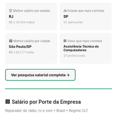
🏆 Melhor salário por estado
📥 Estado que mais contrata
RJ
SP
R$ 2.427,93 média
25 admissões
🏙️ Melhor salário por cidade
🏢 Setor que mais contrata
São Paulo/SP
Assistência Técnica de
Computadores
R$ 2.821,77 média
37 profissionais
Ver pesquisa salarial completa →
🏢 Salário por Porte da Empresa
Reparador de rádio, tv e som • Brasil • Regime CLT