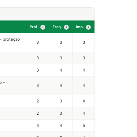
Prof.
Freq.
Imp.
i
i
i
- proteção
3
3
3
3
3
3
3
4
4
o -
3
4
4
2
3
4
2
3
4
3
4
5