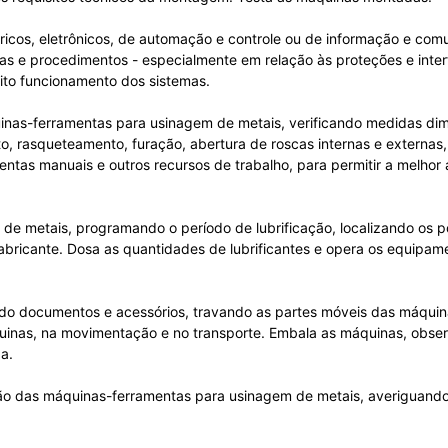
ricos, eletrônicos, de automação e controle ou de informação e com
 e procedimentos - especialmente em relação às proteções e interf
eito funcionamento dos sistemas.
nas-ferramentas para usinagem de metais, verificando medidas dime
to, rasqueteamento, furação, abertura de roscas internas e externa
ramentas manuais e outros recursos de trabalho, para permitir a mel
e metais, programando o período de lubrificação, localizando os pon
abricante. Dosa as quantidades de lubrificantes e opera os equipame
do documentos e acessórios, travando as partes móveis das máquina
áquinas, na movimentação e no transporte. Embala as máquinas, obs
a.
ção das máquinas-ferramentas para usinagem de metais, averiguando 