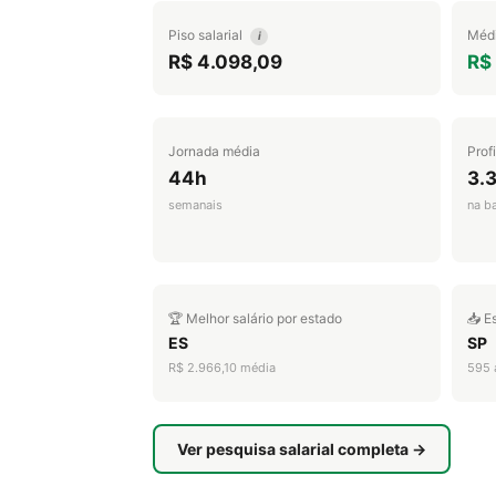
Piso salarial
Médi
i
R$ 4.098,09
R$
Jornada média
Prof
44h
3.
semanais
na b
🏆 Melhor salário por estado
📥 E
ES
SP
R$ 2.966,10 média
595 
Ver pesquisa salarial completa →