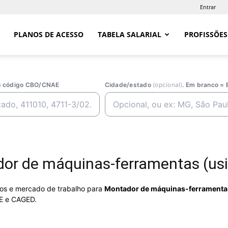
Entrar
PLANOS DE ACESSO
TABELA SALARIAL
PROFISSÕES
ou código CBO/CNAE
Cidade/estado
(opcional)
. Em branco = 
or de máquinas-ferramentas (us
rios e mercado de trabalho para
Montador de máquinas-ferramentas
E e CAGED.