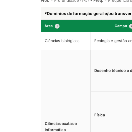
Prof.
= Profundidade (1-5) •
Freq.
= Frequência d
Domínios de formação geral e/ou transvers
Área
Campo
i
i
Ciências biológicas
Ecologia e gestão a
Desenho técnico e d
Física
Ciências exatas e
informática