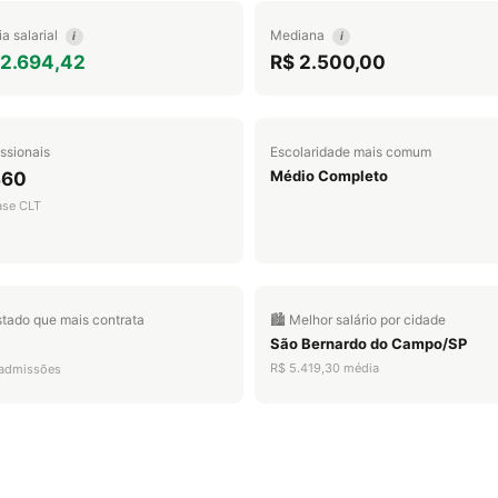
a salarial
Mediana
i
i
 2.694,42
R$ 2.500,00
issionais
Escolaridade mais comum
Médio Completo
360
ase CLT
stado que mais contrata
🏙️ Melhor salário por cidade
São Bernardo do Campo/SP
R$ 5.419,30 média
admissões