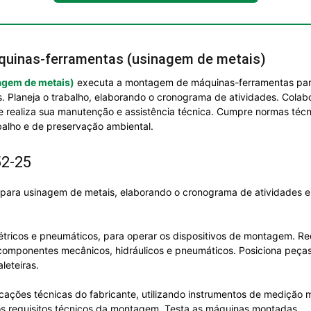
quinas-ferramentas (usinagem de metais)
agem de metais)
executa a montagem de máquinas-ferramentas para 
s. Planeja o trabalho, elaborando o cronograma de atividades. Cola
 e realiza sua manutenção e assistência técnica. Cumpre normas té
balho e de preservação ambiental.
52-25
ara usinagem de metais, elaborando o cronograma de atividades e
létricos e pneumáticos, para operar os dispositivos de montagem. 
a componentes mecânicos, hidráulicos e pneumáticos. Posiciona peç
leteiras.
icações técnicas do fabricante, utilizando instrumentos de medição 
 aos requisitos técnicos da montagem. Testa as máquinas montadas.