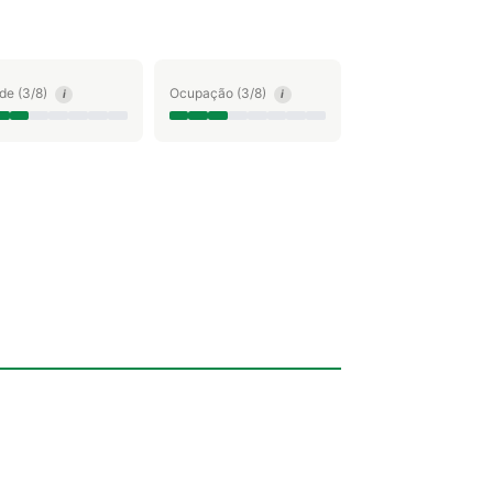
ude (3/8)
Ocupação (3/8)
i
i