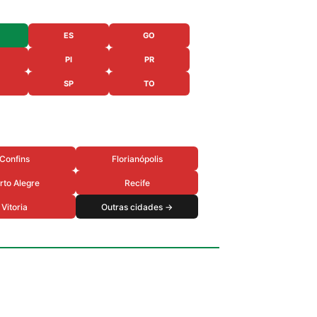
ES
GO
PI
PR
SP
TO
Confins
Florianópolis
rto Alegre
Recife
Vitoria
Outras cidades →