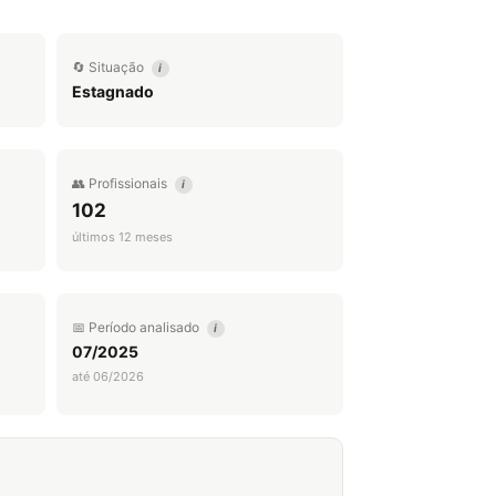
🔄 Situação
i
Estagnado
👥 Profissionais
i
102
últimos 12 meses
📅 Período analisado
i
07/2025
até 06/2026