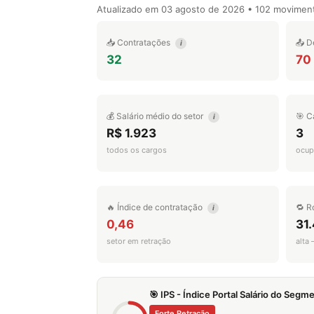
Atualizado em
03 agosto de 2026
• 102 movimen
📥 Contratações
📤 D
i
32
70
💰 Salário médio do setor
🎯 C
i
R$ 1.923
3
todos os cargos
ocup
🔥 Índice de contratação
🔁 R
i
0,46
31
setor em retração
alta
🎯 IPS - Índice Portal Salário do Seg
Forte Retração