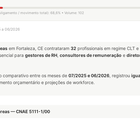
esligamento / movimento total): 68,6% • Volume: 102
5 a 06/2026
eas
em Fortaleza, CE contrataram
32
profissionais em regime CLT e
encial para
gestores de RH
,
consultores de remuneração
e
direto
o comparativo entre os meses de
07/2025 e 06/2026
, registrou
igu
jamento orçamentário e projeções de workforce.
éreas — CNAE 5111-1/00