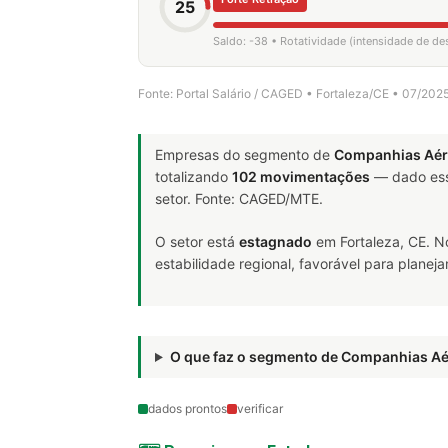
25
Saldo: -38 • Rotatividade (intensidade de d
Fonte: Portal Salário / CAGED • Fortaleza/CE • 07/202
Empresas do segmento de
Companhias Aér
totalizando
102 movimentações
— dado ess
setor. Fonte: CAGED/MTE.
O setor está
estagnado
em Fortaleza, CE. N
estabilidade regional, favorável para plane
O que faz o segmento de Companhias A
dados prontos
verificar