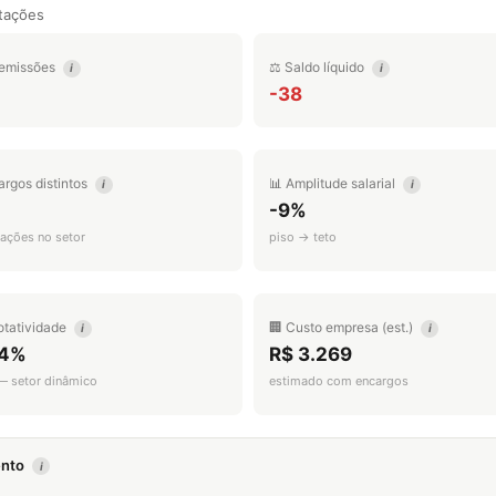
tações
emissões
⚖️ Saldo líquido
i
i
-38
argos distintos
📊 Amplitude salarial
i
i
-9%
ações no setor
piso → teto
otatividade
🏢 Custo empresa (est.)
i
i
.4%
R$ 3.269
 — setor dinâmico
estimado com encargos
mento
i