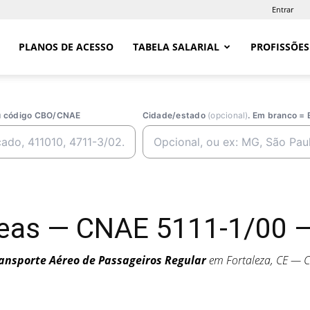
Entrar
PLANOS DE ACESSO
TABELA SALARIAL
PROFISSÕES
ou código CBO/CNAE
Cidade/estado
(opcional)
. Em branco = 
as — CNAE 5111-1/00 — 
ansporte Aéreo de Passageiros Regular
em Fortaleza, CE — 