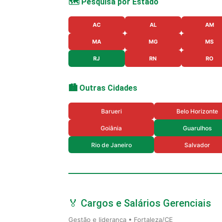
🗺️ Pesquisa por Estado
AC
AL
AM
MA
MG
MS
RJ
RN
RO
🏙️ Outras Cidades
Barueri
Belo Horizonte
Goiânia
Guarulhos
Rio de Janeiro
Salvador
🏅 Cargos e Salários Gerenciais
Gestão e liderança • Fortaleza/CE