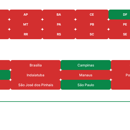
AP
BA
CE
DF
MT
PA
PB
PE
RR
RS
SC
SE
Brasília
Campinas
Indaiatuba
Manaus
Po
São José dos Pinhais
São Paulo