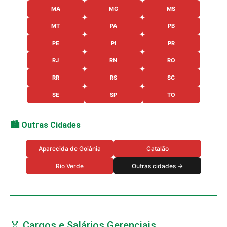
MA
MG
MS
MT
PA
PB
PE
PI
PR
RJ
RN
RO
RR
RS
SC
SE
SP
TO
🏙️ Outras Cidades
Aparecida de Goiânia
Catalão
Rio Verde
Outras cidades →
🏅 Cargos e Salários Gerenciais