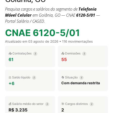
Pesquisa cargos e salários do segmento de
Telefonia
Móvel Celular
em Goiânia, GO — CNAE
6120-5/01
—
Portal Salário / CAGED.
CNAE 6120-5/01
Atualizado em
03 agosto de 2026
• 116 movimentações
📥 Contratações
📤 Demissões
i
i
61
55
⚖️ Saldo líquido
🔄 Situação
i
i
Com demanda restrita
+6
💰 Salário médio do setor
🎯 Cargos distintos
i
i
R$ 3.235
2