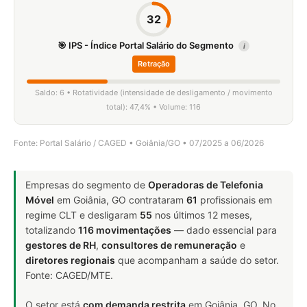
32
🎯 IPS - Índice Portal Salário do Segmento
i
Retração
Saldo: 6 • Rotatividade (intensidade de desligamento / movimento
total): 47,4% • Volume: 116
Fonte: Portal Salário / CAGED • Goiânia/GO • 07/2025 a 06/2026
Empresas do segmento de
Operadoras de Telefonia
Móvel
em Goiânia, GO contrataram
61
profissionais em
regime CLT e desligaram
55
nos últimos 12 meses,
totalizando
116 movimentações
— dado essencial para
gestores de RH
,
consultores de remuneração
e
diretores regionais
que acompanham a saúde do setor.
Fonte: CAGED/MTE.
O setor está
com demanda restrita
em Goiânia, GO. No