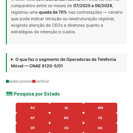
comparativo entre os meses de
07/2025 e 06/2026
,
registrou uma
queda de 70%
nas contratações — cenário
que pode indicar retração ou reestruturação regional,
exigindo atenção de CEOs e diretores quanto a
estratégias de retenção e custos.
O que faz o segmento de Operadoras de Telefonia
Móvel — CNAE 6120-5/01
dados prontos
verificar
🗺️ Pesquisa por Estado
AC
AL
AM
AP
BA
CE
DF
ES
GO