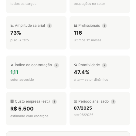
todos os cargos
ocupações no setor
📊 Amplitude salarial
👥 Profissionais
i
i
73%
116
piso → teto
últimos 12 meses
🔥 Índice de contratação
🔁 Rotatividade
i
i
1,11
47.4%
setor aquecido
alta — setor dinâmico
🏢 Custo empresa (est.)
📅 Período analisado
i
i
07/2025
R$ 5.500
até 06/2026
estimado com encargos