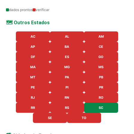
dados prontos
verificar
🗺️ Outros Estados
AC
AL
AM
AP
BA
CE
DF
ES
GO
MA
MG
MS
MT
PA
PB
PE
PI
PR
RJ
RN
RO
RR
RS
SC
SE
TO