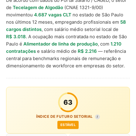
De acordo com dados do Portal Salário / CAGED, o setor
de
Tecelagem de Algodão
(CNAE 1321-9/00)
movimentou
4.687 vagas CLT
no estado de São Paulo
nos últimos 12 meses, empregando profissionais em
58
cargos distintos
, com salário médio setorial local de
R$ 3.018
. A ocupação mais contratada no estado de São
Paulo é
Alimentador de linha de produção
, com
1.210
contratações
e salário médio de
R$ 2.216
— referência
central para benchmarks regionais de remuneração e
dimensionamento de workforce em empresas do setor.
63
ÍNDICE DE FUTURO SETORIAL
I
ESTÁVEL