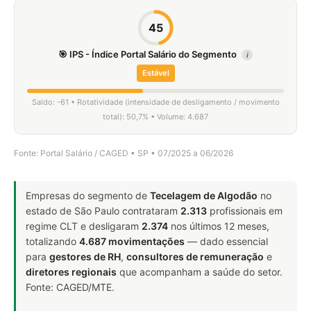
45
🎯 IPS - Índice Portal Salário do Segmento
i
Estável
Saldo: -61 • Rotatividade (intensidade de desligamento / movimento
total): 50,7% • Volume: 4.687
Fonte: Portal Salário / CAGED • SP • 07/2025 a 06/2026
Empresas do segmento de
Tecelagem de Algodão
no
estado de São Paulo contrataram
2.313
profissionais em
regime CLT e desligaram
2.374
nos últimos 12 meses,
totalizando
4.687 movimentações
— dado essencial
para
gestores de RH
,
consultores de remuneração
e
diretores regionais
que acompanham a saúde do setor.
Fonte: CAGED/MTE.