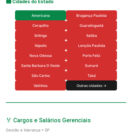
🏙️ Cidades do Estado
Americana
Bragança Paulista
Cerquilho
Guaratinguetá
Ibitinga
Itatiba
Itápolis
Lençóis Paulista
Nova Odessa
Porto Feliz
Santa Barbara D Oeste
Sumaré
São Carlos
Tatuí
Valinhos
Outras cidades →
🏅 Cargos e Salários Gerenciais
Gestão e liderança • SP