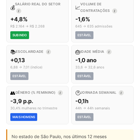
SALÁRIO REAL DO SETOR
VOLUME DE
💰
📈
CONTRATAÇÕES
I
I
+4,8%
-1,6%
R$ 2.164 → R$ 2.268
645 → 635 admissões
SUBINDO
ESTÁVEL
📚
🎂
ESCOLARIDADE
IDADE MÉDIA
I
I
+0,13
-1,0 ano
6,88 → 7,01 (índice)
33,6 → 32,6 anos
ESTÁVEL
ESTÁVEL
👥
🕐
GÊNERO (% FEMININO)
JORNADA SEMANAL
I
I
-3,9 p.p.
-0,1h
30,4% mulheres no trimestre
44h → 44h semanais
MAIS HOMENS
ESTÁVEL
No estado de São Paulo, nos últimos 12 meses