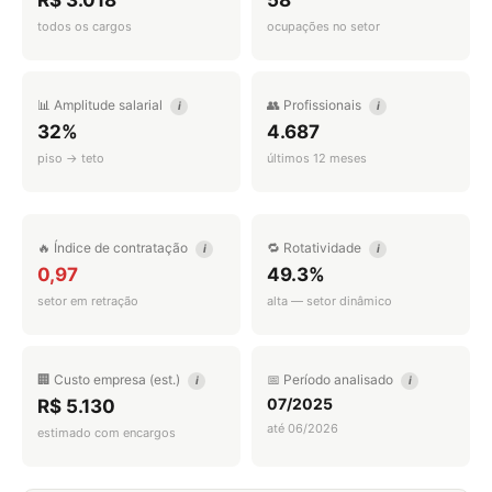
R$ 3.018
58
todos os cargos
ocupações no setor
📊 Amplitude salarial
👥 Profissionais
i
i
32%
4.687
piso → teto
últimos 12 meses
🔥 Índice de contratação
🔁 Rotatividade
i
i
0,97
49.3%
setor em retração
alta — setor dinâmico
🏢 Custo empresa (est.)
📅 Período analisado
i
i
07/2025
R$ 5.130
até 06/2026
estimado com encargos