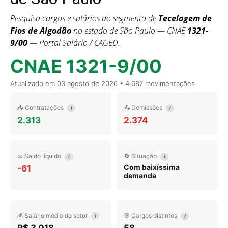
Pesquisa cargos e salários do segmento de
Tecelagem de
Fios de Algodão
no estado de São Paulo — CNAE
1321-
9/00
— Portal Salário / CAGED.
CNAE 1321-9/00
Atualizado em
03 agosto de 2026
• 4.687 movimentações
📥 Contratações
📤 Demissões
i
i
2.313
2.374
⚖️ Saldo líquido
🔄 Situação
i
i
Com baixíssima
-61
demanda
💰 Salário médio do setor
🎯 Cargos distintos
i
i