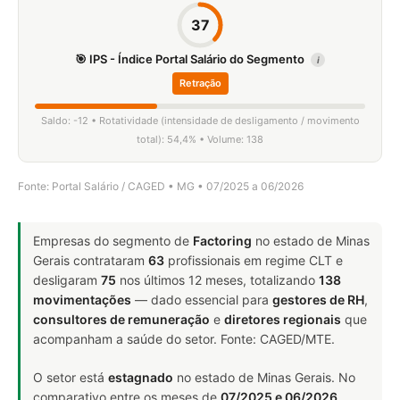
37
🎯 IPS - Índice Portal Salário do Segmento
i
Retração
Saldo: -12 • Rotatividade (intensidade de desligamento / movimento
total): 54,4% • Volume: 138
Fonte: Portal Salário / CAGED • MG • 07/2025 a 06/2026
Empresas do segmento de
Factoring
no estado de Minas
Gerais contrataram
63
profissionais em regime CLT e
desligaram
75
nos últimos 12 meses, totalizando
138
movimentações
— dado essencial para
gestores de RH
,
consultores de remuneração
e
diretores regionais
que
acompanham a saúde do setor. Fonte: CAGED/MTE.
O setor está
estagnado
no estado de Minas Gerais. No
comparativo entre os meses de
07/2025 e 06/2026
,