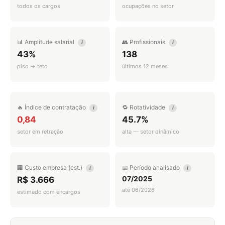
todos os cargos
ocupações no setor
📊 Amplitude salarial
👥 Profissionais
i
i
43%
138
piso → teto
últimos 12 meses
🔥 Índice de contratação
🔁 Rotatividade
i
i
0,84
45.7%
setor em retração
alta — setor dinâmico
🏢 Custo empresa (est.)
📅 Período analisado
i
i
07/2025
R$ 3.666
até 06/2026
estimado com encargos