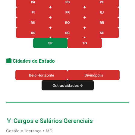
PA
PB
PE
PI
PR
RJ
RN
RO
RR
RS
SC
SE
SP
TO
🏙️ Cidades do Estado
Belo Horizonte
Divinópolis
Outras cidades →
🏅 Cargos e Salários Gerenciais
Gestão e liderança • MG