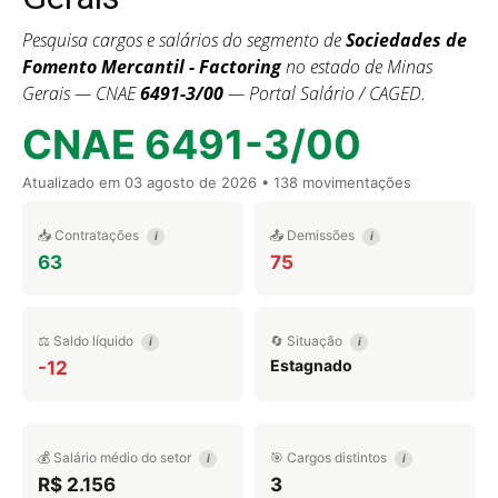
Pesquisa cargos e salários do segmento de
Sociedades de
Fomento Mercantil - Factoring
no estado de Minas
Gerais — CNAE
6491-3/00
— Portal Salário / CAGED.
CNAE 6491-3/00
Atualizado em
03 agosto de 2026
• 138 movimentações
📥 Contratações
📤 Demissões
i
i
63
75
⚖️ Saldo líquido
🔄 Situação
i
i
Estagnado
-12
💰 Salário médio do setor
🎯 Cargos distintos
i
i
R$ 2.156
3