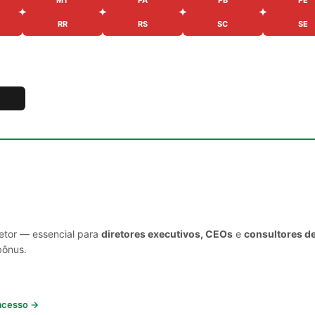
RR
RS
SC
SE
setor — essencial para
diretores executivos, CEOs
e
consultores d
bônus.
 acesso →