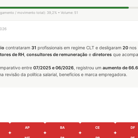
ligamento / movimento total): 39,2% • Volume: 51
2026
rio
contrataram
31
profissionais em regime CLT e desligaram
20
nos 
tores de RH
,
consultores de remuneração
e
diretores
que acompan
omparativo entre
07/2025 e 06/2026
, registrou um
aumento de 66.
a revisão da política salarial, benefícios e marca empregadora.
AP
BA
CE
DF
MT
PA
PB
PE