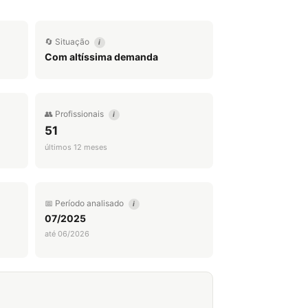
🔄 Situação
i
Com altíssima demanda
👥 Profissionais
i
51
últimos 12 meses
📅 Período analisado
i
07/2025
até 06/2026