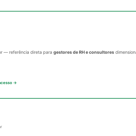
or — referência direta para
gestores de RH e consultores
dimensiona
 acesso →
ar