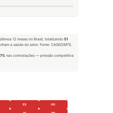
últimos 12 meses no Brasil, totalizando
51
ham a saúde do setor. Fonte: CAGED/MTE.
67%
nas contratações — pressão competitiva
ES
GO
PI
PR