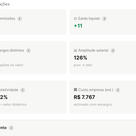
ações
emissões
⚖️ Saldo líquido
i
i
+11
argos distintos
📊 Amplitude salarial
i
i
126%
ações no setor
piso → teto
otatividade
🏢 Custo empresa (est.)
i
i
.2%
R$ 7.767
 — setor dinâmico
estimado com encargos
mento
i