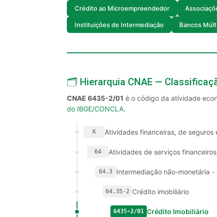
Crédito ao Microempreendedor
Associaçõ
Instituições de Intermediação
Bancos Múlt
🗂️ Hierarquia CNAE — Classifica
CNAE 6435-2/01
é o código da atividade ec
do IBGE/CONCLA
.
Atividades financeiras, de seguros 
K
Atividades de serviços financeiros
64
Intermediação não-monetária -
64.3
Crédito imobiliário
64.35-2
Crédito Imobiliário
6435-2/01