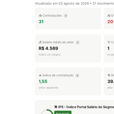
Atualizado em
03 agosto de 2026
• 51 moviment
📥 Contratações
📤 D
i
31
20
💰 Salário médio do setor
🎯 C
i
R$ 4.569
1
todos os cargos
ocup
🔥 Índice de contratação
🔁 R
i
1,55
39
setor aquecido
alta
🎯 IPS - Índice Portal Salário do Seg
Expansão