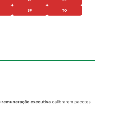
SP
TO
e remuneração executiva
calibrarem pacotes