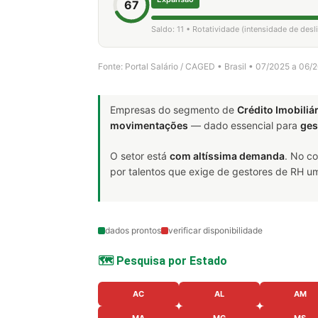
67
Saldo: 11 • Rotatividade (intensidade de des
Fonte: Portal Salário / CAGED • Brasil • 07/2025 a 06/
Empresas do segmento de
Crédito Imobiliá
movimentações
— dado essencial para
ges
O setor está
com altíssima demanda
. No c
por talentos que exige de gestores de RH um
dados prontos
verificar disponibilidade
🗺️ Pesquisa por Estado
AC
AL
AM
MA
MG
MS