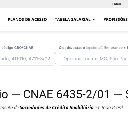
Entrar
PLANOS DE ACESSO
TABELA SALARIAL
PROFISSÕES
ou código CBO/CNAE
Cidade/estado
(opcional)
. Em branco = 
rio — CNAE 6435-2/01 — S
egmento de
Sociedades de Crédito Imobiliário
em todo Brasil 