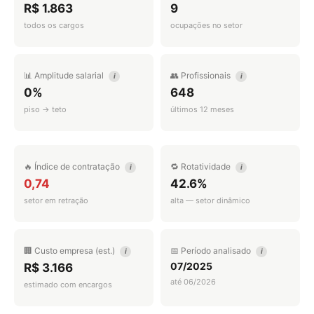
R$ 1.863
9
todos os cargos
ocupações no setor
📊 Amplitude salarial
👥 Profissionais
i
i
0%
648
piso → teto
últimos 12 meses
🔥 Índice de contratação
🔁 Rotatividade
i
i
0,74
42.6%
setor em retração
alta — setor dinâmico
🏢 Custo empresa (est.)
📅 Período analisado
i
i
07/2025
R$ 3.166
até 06/2026
estimado com encargos