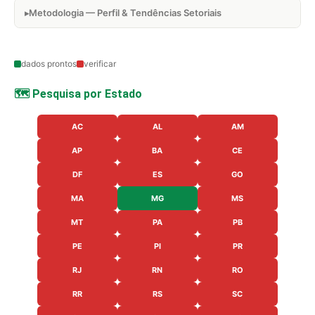
Metodologia — Perfil & Tendências Setoriais
dados prontos
verificar
🗺️ Pesquisa por Estado
AC
AL
AM
AP
BA
CE
DF
ES
GO
MA
MG
MS
MT
PA
PB
PE
PI
PR
RJ
RN
RO
RR
RS
SC