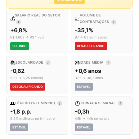
SALÁRIO REAL DO SETOR
VOLUME DE
💰
📈
CONTRATAÇÕES
I
I
+6,8%
-35,1%
R$ 1.669 → R$ 1.783
97 → 63 admissões
SUBINDO
DESACELERANDO
📚
🎂
ESCOLARIDADE
IDADE MÉDIA
I
I
-0,62
+0,6 anos
5,87 → 5,25 (índice)
37,6 → 38,2 anos
DESQUALIFICANDO
ESTÁVEL
👥
🕐
GÊNERO (% FEMININO)
JORNADA SEMANAL
I
I
-1,8 p.p.
-0,3h
9,5% mulheres no trimestre
44h → 44h semanais
ESTÁVEL
ESTÁVEL