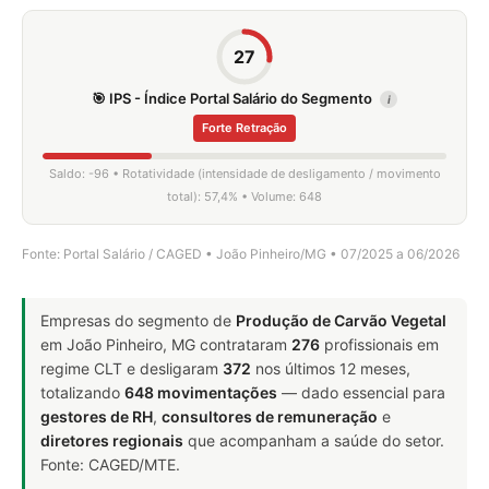
27
🎯 IPS - Índice Portal Salário do Segmento
i
Forte Retração
Saldo: -96 • Rotatividade (intensidade de desligamento / movimento
total): 57,4% • Volume: 648
Fonte: Portal Salário / CAGED • João Pinheiro/MG • 07/2025 a 06/2026
Empresas do segmento de
Produção de Carvão Vegetal
em João Pinheiro, MG contrataram
276
profissionais em
regime CLT e desligaram
372
nos últimos 12 meses,
totalizando
648 movimentações
— dado essencial para
gestores de RH
,
consultores de remuneração
e
diretores regionais
que acompanham a saúde do setor.
Fonte: CAGED/MTE.