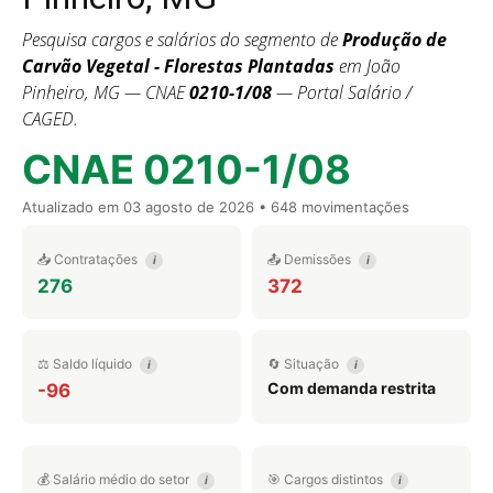
Pesquisa cargos e salários do segmento de
Produção de
Carvão Vegetal - Florestas Plantadas
em João
Pinheiro, MG — CNAE
0210-1/08
— Portal Salário /
CAGED.
CNAE 0210-1/08
Atualizado em
03 agosto de 2026
• 648 movimentações
📥 Contratações
📤 Demissões
i
i
276
372
⚖️ Saldo líquido
🔄 Situação
i
i
Com demanda restrita
-96
💰 Salário médio do setor
🎯 Cargos distintos
i
i