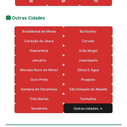
SE
SP
TO
🏙️ Outras Cidades
Brasilândia de Minas
Buritizeiro
Coração de Jesus
Curvelo
Diamantina
Grão Mogol
Januária
Josenópolis
Morada Nova de Minas
Olhos D Agua
Ouro Preto
Pirapora
Santana do Garambeu
São Gonçalo do Abaete
Três Marias
Turmalina
Veredinha
Outras cidades →