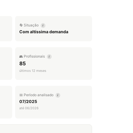
🔄 Situação
i
Com altíssima demanda
👥 Profissionais
i
85
últimos 12 meses
📅 Período analisado
i
07/2025
até 06/2026