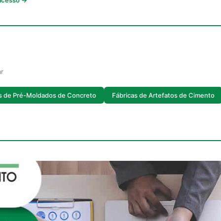
 acesso →
ar
s de Pré-Moldados de Concreto
Fábricas de Artefatos de Cimento