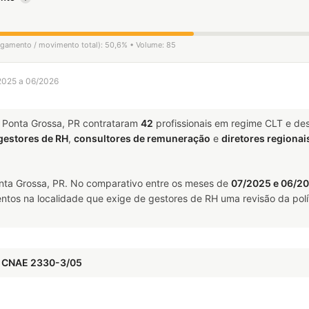
ligamento / movimento total): 50,6% • Volume: 85
/2025 a 06/2026
Ponta Grossa, PR contrataram
42
profissionais em regime CLT e de
gestores de RH
,
consultores de remuneração
e
diretores regionai
ta Grossa, PR. No comparativo entre os meses de
07/2025 e 06/2
ntos na localidade que exige de gestores de RH uma revisão da polí
— CNAE 2330-3/05