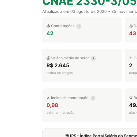
CNAE 2330-3/05
Atualizado em
03 agosto de 2026
• 85 moviment
📥 Contratações
📤 D
i
42
43
💰 Salário médio do setor
🎯 C
i
R$ 2.645
2
todos os cargos
ocup
🔥 Índice de contratação
🔁 R
i
0,98
49
setor em retração
alta
🎯 IPS - Índice Portal Salário do Seg