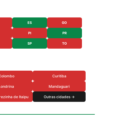
ES
GO
PI
PR
SP
TO
Colombo
Curitiba
Londrina
Mandaguari
rezinha de Itaipu
Outras cidades →