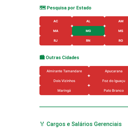
🗺️ Pesquisa por Estado
AC
AL
AM
MA
MG
MS
RJ
RN
RO
🏙️ Outras Cidades
Almirante Tamandare
Apucarana
Dois Vizinhos
Foz do Iguaçu
Maringá
Pato Branco
🏅 Cargos e Salários Gerenciais