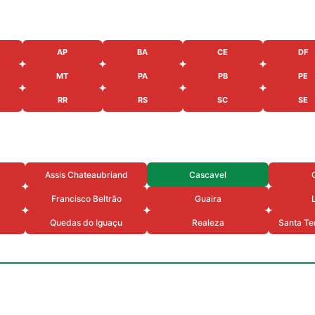
AP
BA
CE
DF
MT
PA
PB
PE
RR
RS
SC
SE
Assis Chateaubriand
Cascavel
Francisco Beltrão
Guaira
Quedas do Iguaçu
Realeza
Santa Te