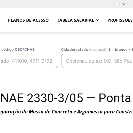
Entrar
PLANOS DE ACESSO
TABELA SALARIAL
PROFISSÕES
ou código CBO/CNAE
Cidade/estado
(opcional)
. Em branco = 
CNAE 2330-3/05 — Ponta
eparação de Massa de Concreto e Argamassa para Constr