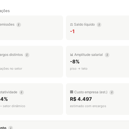
ações
emissões
⚖️ Saldo líquido
i
i
-1
argos distintos
📊 Amplitude salarial
i
i
-8%
ações no setor
piso → teto
otatividade
🏢 Custo empresa (est.)
i
i
.4%
R$ 4.497
 — setor dinâmico
estimado com encargos
mento
i