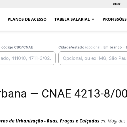
Entrar
PLANOS DE ACESSO
TABELA SALARIAL
PROFISSÕES
ou código CBO/CNAE
Cidade/estado
(opcional)
. Em branco = 
rbana — CNAE 4213-8/00
ras de Urbanização - Ruas, Praças e Calçadas
em Mogi das 