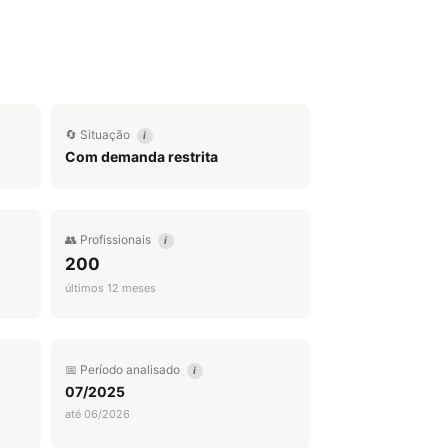
🔄 Situação
i
Com demanda restrita
👥 Profissionais
i
200
últimos 12 meses
📅 Período analisado
i
07/2025
até 06/2026