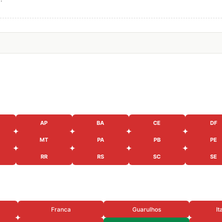
AP
BA
CE
DF
MT
PA
PB
PE
RR
RS
SC
SE
Franca
Guarulhos
It