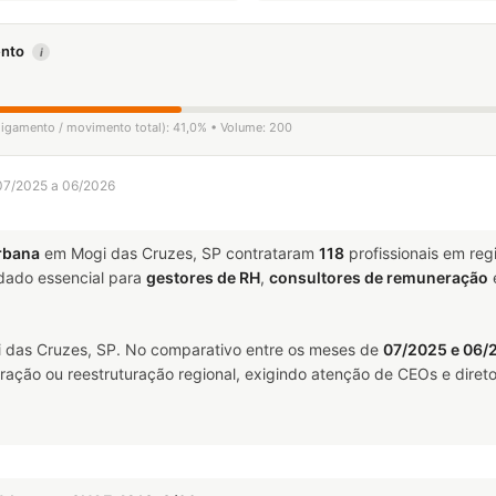
mento
i
sligamento / movimento total): 41,0% • Volume: 200
 07/2025 a 06/2026
rbana
em Mogi das Cruzes, SP contrataram
118
profissionais em re
ado essencial para
gestores de RH
,
consultores de remuneração
das Cruzes, SP. No comparativo entre os meses de
07/2025 e 06/
ração ou reestruturação regional, exigindo atenção de CEOs e direto