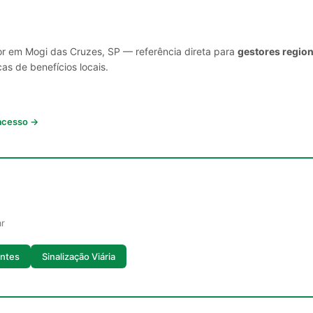
or em Mogi das Cruzes, SP — referência direta para
gestores region
cas de benefícios locais.
 acesso →
ar
ontes
Sinalização Viária