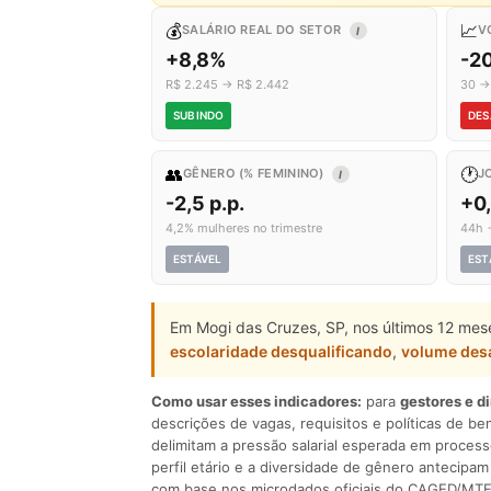
💰
📈
SALÁRIO REAL DO SETOR
V
I
+8,8%
-2
R$ 2.245 → R$ 2.442
30 →
SUBINDO
DES
👥
🕐
GÊNERO (% FEMININO)
J
I
-2,5 p.p.
+0
4,2% mulheres no trimestre
44h 
ESTÁVEL
EST
Em Mogi das Cruzes, SP, nos últimos 12 mes
escolaridade desqualificando
,
volume des
Como usar esses indicadores:
para
gestores e d
descrições de vagas, requisitos e políticas de be
delimitam a pressão salarial esperada em process
perfil etário e a diversidade de gênero antecip
com base nos microdados oficiais do CAGED/MTE