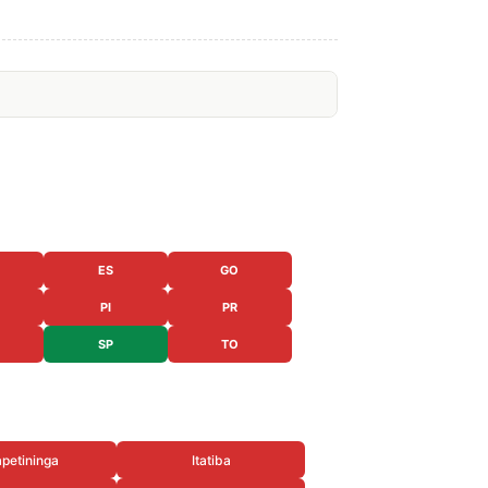
ES
GO
PI
PR
SP
TO
apetininga
Itatiba