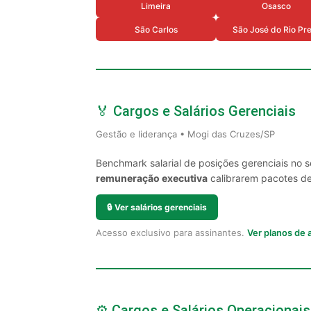
Limeira
Osasco
São Carlos
São José do Rio Pr
🏅 Cargos e Salários Gerenciais
Gestão e liderança • Mogi das Cruzes/SP
Benchmark salarial de posições gerenciais no 
remuneração executiva
calibrarem pacotes de 
🔒
Ver salários gerenciais
Acesso exclusivo para assinantes.
Ver planos de
⚙️ Cargos e Salários Operacionais