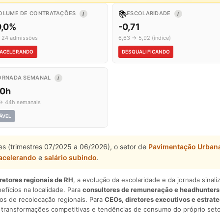
📚
OLUME DE CONTRATAÇÕES
ESCOLARIDADE
I
I
0,0%
-0,71
 24 admissões
6,63 → 5,92 (índice)
ACELERANDO
DESQUALIFICANDO
ORNADA SEMANAL
I
,0h
→ 44h semanais
ÁVEL
es (trimestres 07/2025 a 06/2026), o setor de
Pavimentação Urban
acelerando
e
salário subindo
.
iretores regionais de RH
, a evolução da escolaridade e da jornada sina
nefícios na localidade. Para
consultores de remuneração e headhunters
os de recolocação regionais. Para
CEOs, diretores executivos e estrat
am transformações competitivas e tendências de consumo do próprio seto
.