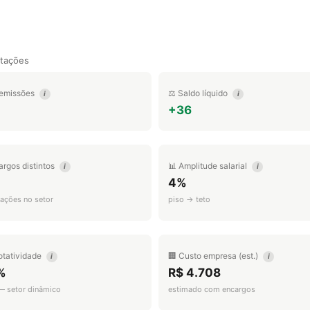
tações
emissões
⚖️ Saldo líquido
i
i
+36
argos distintos
📊 Amplitude salarial
i
i
4%
ações no setor
piso → teto
otatividade
🏢 Custo empresa (est.)
i
i
%
R$ 4.708
 — setor dinâmico
estimado com encargos