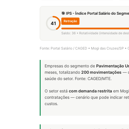
🎯 IPS - Índice Portal Salário do Seg
Retração
41
Saldo: 36 • Rotatividade (intensidade de de
Fonte: Portal Salário / CAGED • Mogi das Cruzes/SP •
Empresas do segmento de
Pavimentação U
meses, totalizando
200 movimentações
— d
saúde do setor. Fonte: CAGED/MTE.
O setor está
com demanda restrita
em Mogi 
contratações — cenário que pode indicar ret
custos.