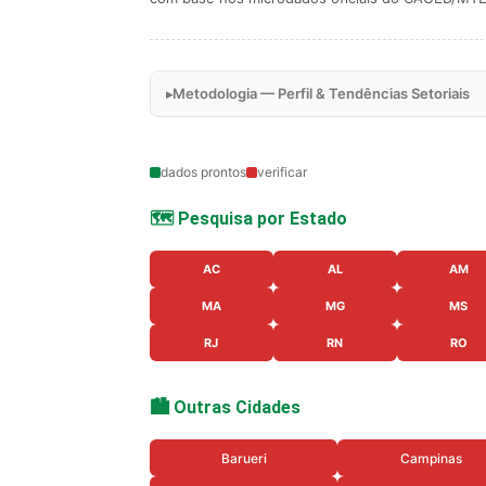
Metodologia — Perfil & Tendências Setoriais
dados prontos
verificar
🗺️ Pesquisa por Estado
AC
AL
AM
MA
MG
MS
RJ
RN
RO
🏙️ Outras Cidades
Barueri
Campinas