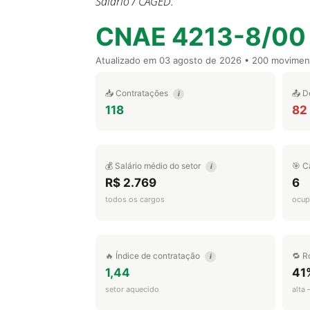
Salário / CAGED.
CNAE 4213-8/00
Atualizado em
03 agosto de 2026
• 200 movimen
📥 Contratações
📤 D
i
118
82
💰 Salário médio do setor
🎯 C
i
R$ 2.769
6
todos os cargos
ocup
🔥 Índice de contratação
🔁 R
i
1,44
41
setor aquecido
alta