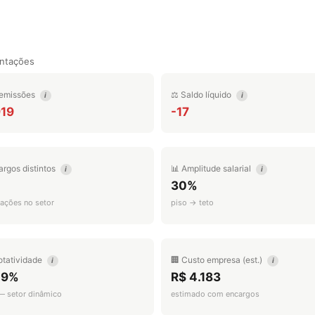
ntações
emissões
⚖️ Saldo líquido
i
i
919
-17
argos distintos
📊 Amplitude salarial
i
i
30%
ações no setor
piso → teto
otatividade
🏢 Custo empresa (est.)
i
i
.9%
R$ 4.183
 — setor dinâmico
estimado com encargos