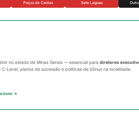
Poços de Caldas
Sete Lagoas
Outr
setor no estado de Minas Gerais — essencial para
diretores executi
C-Level, planos de sucessão e políticas de bônus na localidade.
 acesso →