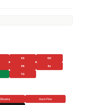
ES
GO
PR
RJ
TO
Oliveira
Ouro Fino