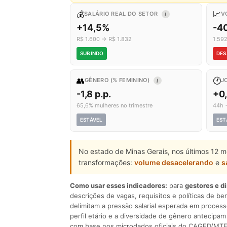
💰
📈
SALÁRIO REAL DO SETOR
V
I
+14,5%
-4
R$ 1.600 → R$ 1.832
1.59
SUBINDO
DES
👥
🕐
GÊNERO (% FEMININO)
J
I
-1,8 p.p.
+0
65,6% mulheres no trimestre
44h 
ESTÁVEL
EST
No estado de Minas Gerais, nos últimos 12 m
transformações:
volume desacelerando
e
s
Como usar esses indicadores:
para
gestores e d
descrições de vagas, requisitos e políticas de be
delimitam a pressão salarial esperada em process
perfil etário e a diversidade de gênero antecip
com base nos microdados oficiais do CAGED/MTE