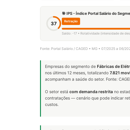
🎯 IPS - Índice Portal Salário do Seg
Retração
37
Saldo: -17 • Rotatividade (intensidade de de
Fonte: Portal Salário / CAGED • MG • 07/2025 a 06/20
Empresas do segmento de
Fábricas de Elét
nos últimos 12 meses, totalizando
7.821 mo
acompanham a saúde do setor. Fonte: CAG
O setor está
com demanda restrita
no estad
contratações — cenário que pode indicar ret
custos.