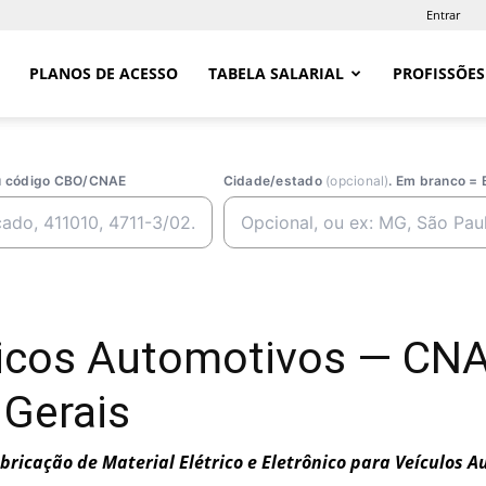
Entrar
PLANOS DE ACESSO
TABELA SALARIAL
PROFISSÕES
ou código CBO/CNAE
Cidade/estado
(opcional)
. Em branco = 
tricos Automotivos — CN
 Gerais
bricação de Material Elétrico e Eletrônico para Veículos 