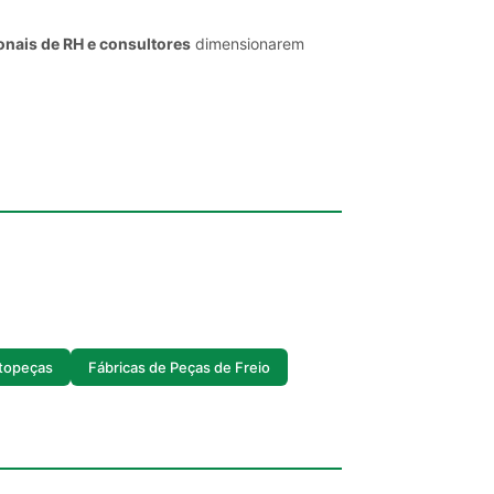
onais de RH e consultores
dimensionarem
utopeças
Fábricas de Peças de Freio