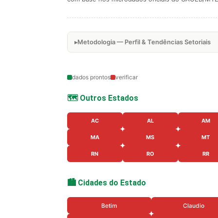
Metodologia — Perfil & Tendências Setoriais
dados prontos
verificar
🗺️ Outros Estados
AC
AL
AM
MA
MS
MT
RN
RO
RR
🏙️ Cidades do Estado
Betim
Claudio