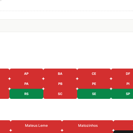
AP
BA
CE
DF
PA
PB
PE
PI
RS
SC
SE
SP
Mateus Leme
Matozinhos