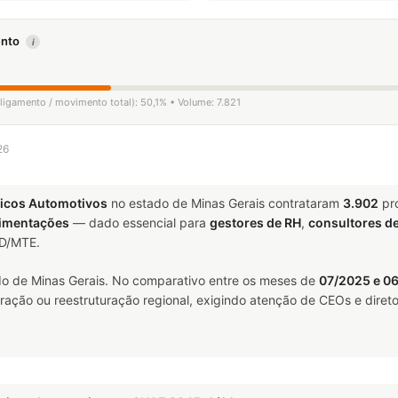
mento
i
sligamento / movimento total): 50,1% • Volume: 7.821
26
ricos Automotivos
no estado de Minas Gerais contrataram
3.902
pro
vimentações
— dado essencial para
gestores de RH
,
consultores d
ED/MTE.
o de Minas Gerais. No comparativo entre os meses de
07/2025 e 0
ração ou reestruturação regional, exigindo atenção de CEOs e direto