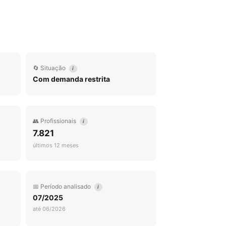
🔄 Situação
i
Com demanda restrita
👥 Profissionais
i
7.821
últimos 12 meses
📅 Período analisado
i
07/2025
até 06/2026