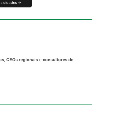
as cidades →
vos, CEOs regionais
e
consultores de