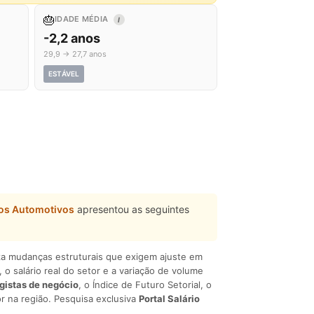
🎂
IDADE MÉDIA
I
-2,2 anos
29,9 → 27,7 anos
ESTÁVEL
cos Automotivos
apresentou as seguintes
liza mudanças estruturais que exigem ajuste em
, o salário real do setor e a variação de volume
egistas de negócio
, o Índice de Futuro Setorial, o
r na região. Pesquisa exclusiva
Portal Salário