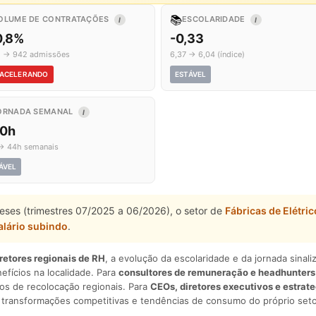
📚
OLUME DE CONTRATAÇÕES
ESCOLARIDADE
I
I
0,8%
-0,33
2 → 942 admissões
6,37 → 6,04 (índice)
ACELERANDO
ESTÁVEL
ORNADA SEMANAL
I
,0h
→ 44h semanais
ÁVEL
eses (trimestres 07/2025 a 06/2026), o setor de
Fábricas de Elétri
alário subindo
.
iretores regionais de RH
, a evolução da escolaridade e da jornada sina
nefícios na localidade. Para
consultores de remuneração e headhunters
os de recolocação regionais. Para
CEOs, diretores executivos e estrat
am transformações competitivas e tendências de consumo do próprio seto
.