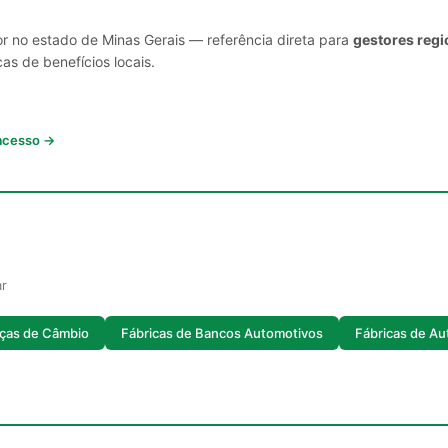
or no estado de Minas Gerais — referência direta para
gestores regi
cas de benefícios locais.
 acesso →
ar
eças de Câmbio
Fábricas de Bancos Automotivos
Fábricas de A