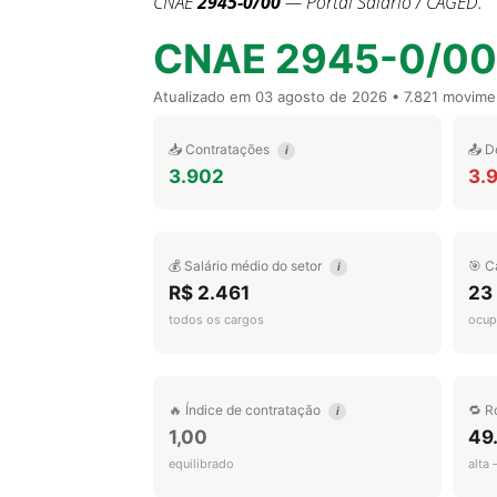
CNAE
2945-0/00
— Portal Salário / CAGED.
CNAE 2945-0/00
Atualizado em
03 agosto de 2026
• 7.821 movime
📥 Contratações
📤 D
i
3.902
3.
💰 Salário médio do setor
🎯 C
i
R$ 2.461
23
todos os cargos
ocup
🔥 Índice de contratação
🔁 R
i
1,00
49
equilibrado
alta