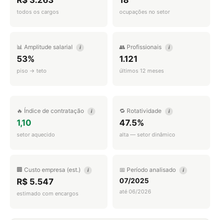
R$ 3.263
18
todos os cargos
ocupações no setor
📊 Amplitude salarial
👥 Profissionais
i
i
53%
1.121
piso → teto
últimos 12 meses
🔥 Índice de contratação
🔁 Rotatividade
i
i
1,10
47.5%
setor aquecido
alta — setor dinâmico
🏢 Custo empresa (est.)
📅 Período analisado
i
i
07/2025
R$ 5.547
até 06/2026
estimado com encargos