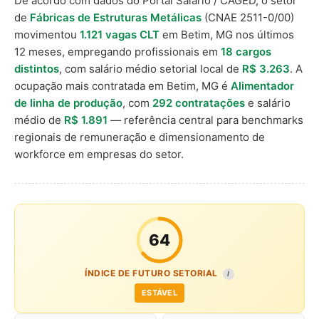
De acordo com dados do Portal Salário / CAGED, o setor
de
Fábricas de Estruturas Metálicas
(CNAE 2511-0/00)
movimentou
1.121 vagas CLT
em Betim, MG nos últimos
12 meses, empregando profissionais em
18 cargos
distintos
, com salário médio setorial local de
R$ 3.263
. A
ocupação mais contratada em Betim, MG é
Alimentador
de linha de produção
, com
292 contratações
e salário
médio de
R$ 1.891
— referência central para benchmarks
regionais de remuneração e dimensionamento de
workforce em empresas do setor.
64
ÍNDICE DE FUTURO SETORIAL
I
ESTÁVEL