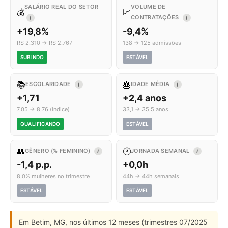
SALÁRIO REAL DO SETOR
VOLUME DE
💰
📈
CONTRATAÇÕES
I
I
+19,8%
-9,4%
R$ 2.310 → R$ 2.767
138 → 125 admissões
SUBINDO
ESTÁVEL
📚
🎂
ESCOLARIDADE
IDADE MÉDIA
I
I
+1,71
+2,4 anos
7,05 → 8,76 (índice)
33,1 → 35,5 anos
QUALIFICANDO
ESTÁVEL
👥
🕐
GÊNERO (% FEMININO)
JORNADA SEMANAL
I
I
-1,4 p.p.
+0,0h
8,0% mulheres no trimestre
44h → 44h semanais
ESTÁVEL
ESTÁVEL
Em Betim, MG, nos últimos 12 meses (trimestres 07/2025