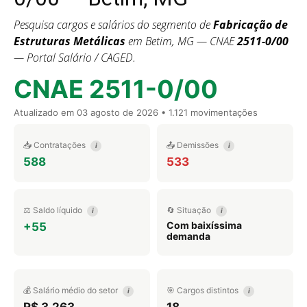
Pesquisa cargos e salários do segmento de
Fabricação de
Estruturas Metálicas
em Betim, MG — CNAE
2511-0/00
— Portal Salário / CAGED.
CNAE 2511-0/00
Atualizado em
03 agosto de 2026
• 1.121 movimentações
📥 Contratações
📤 Demissões
i
i
588
533
⚖️ Saldo líquido
🔄 Situação
i
i
Com baixíssima
+55
demanda
💰 Salário médio do setor
🎯 Cargos distintos
i
i