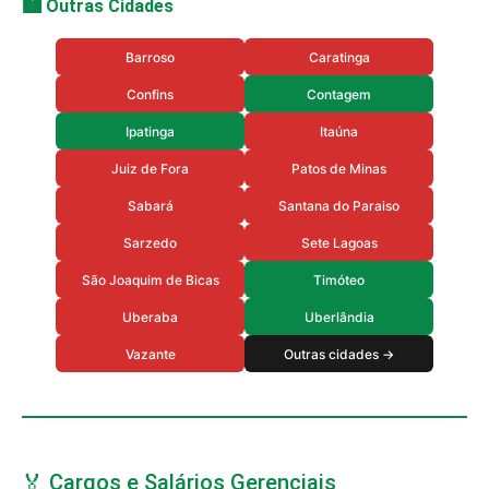
🏙️ Outras Cidades
Barroso
Caratinga
Confins
Contagem
Ipatinga
Itaúna
Juiz de Fora
Patos de Minas
Sabará
Santana do Paraiso
Sarzedo
Sete Lagoas
São Joaquim de Bicas
Timóteo
Uberaba
Uberlândia
Vazante
Outras cidades →
🏅 Cargos e Salários Gerenciais