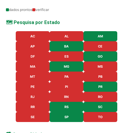
dados prontos
verificar
🗺️ Pesquisa por Estado
AC
AL
AM
AP
BA
CE
DF
ES
GO
MA
MG
MS
MT
PA
PB
PE
PI
PR
RJ
RN
RO
RR
RS
SC
SE
SP
TO