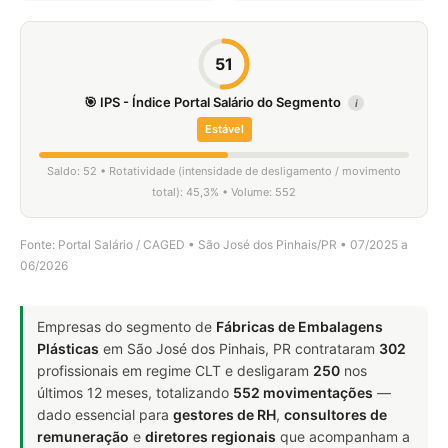
51
🎯 IPS - Índice Portal Salário do Segmento
i
Estável
Saldo: 52 • Rotatividade (intensidade de desligamento / movimento
total): 45,3% • Volume: 552
Fonte: Portal Salário / CAGED • São José dos Pinhais/PR • 07/2025 a
06/2026
Empresas do segmento de
Fábricas de Embalagens
Plásticas
em São José dos Pinhais, PR contrataram
302
profissionais em regime CLT e desligaram
250
nos
últimos 12 meses, totalizando
552 movimentações
—
dado essencial para
gestores de RH
,
consultores de
remuneração
e
diretores regionais
que acompanham a