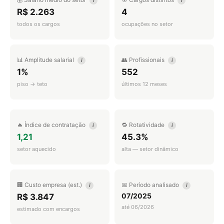
i
i
R$ 2.263
4
todos os cargos
ocupações no setor
📊 Amplitude salarial
👥 Profissionais
i
i
1%
552
piso → teto
últimos 12 meses
🔥 Índice de contratação
🔁 Rotatividade
i
i
1,21
45.3%
setor aquecido
alta — setor dinâmico
🏢 Custo empresa (est.)
📅 Período analisado
i
i
07/2025
R$ 3.847
até 06/2026
estimado com encargos