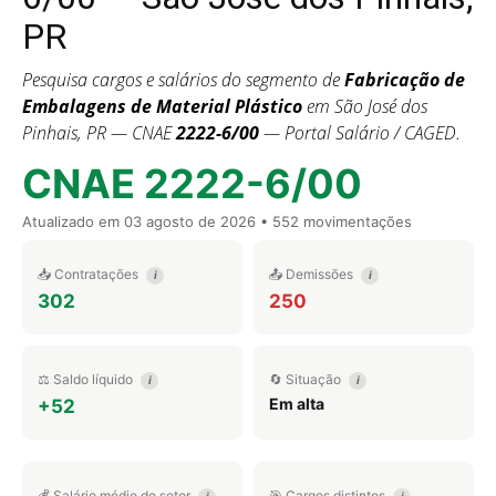
PR
Pesquisa cargos e salários do segmento de
Fabricação de
Embalagens de Material Plástico
em São José dos
Pinhais, PR — CNAE
2222-6/00
— Portal Salário / CAGED.
CNAE 2222-6/00
Atualizado em
03 agosto de 2026
• 552 movimentações
📥 Contratações
📤 Demissões
i
i
302
250
⚖️ Saldo líquido
🔄 Situação
i
i
Em alta
+52
💰 Salário médio do setor
🎯 Cargos distintos