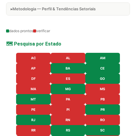
Metodologia — Perfil & Tendências Setoriais
dados prontos
verificar
🗺️ Pesquisa por Estado
AC
AL
AM
AP
BA
CE
DF
ES
GO
MA
MG
MS
MT
PA
PB
PE
PI
PR
RJ
RN
RO
RR
RS
SC