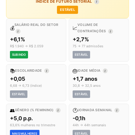
ÍNDICE DE FUTURO SETORIAL
I
ESTÁVEL
SALÁRIO REAL DO SETOR
VOLUME DE
💰
📈
CONTRATAÇÕES
I
I
+6,1%
+2,7%
R$ 1.940 → R$ 2.059
75 → 77 admissões
SUBINDO
ESTÁVEL
📚
🎂
ESCOLARIDADE
IDADE MÉDIA
I
I
+0,05
+1,7 anos
6,68 → 6,73 (índice)
30,8 → 32,5 anos
ESTÁVEL
ESTÁVEL
👥
🕐
GÊNERO (% FEMININO)
JORNADA SEMANAL
I
I
+5,0 p.p.
-0,1h
63,6% mulheres no trimestre
44h → 44h semanais
MAIS MULHERES
ESTÁVEL