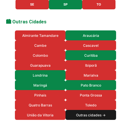
SE
SP
TO
🏙️ Outras Cidades
Almirante Tamandare
Araucária
Cambe
Cascavel
Colombo
Curitiba
Guarapuava
Ibiporã
Londrina
Marialva
Maringá
Pato Branco
Pinhais
Ponta Grossa
Quatro Barras
Toledo
União da Vitoria
Outras cidades →