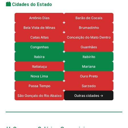
🏙️ Cidades do Estado
Antônio Dias
Barão de Cocais
Bela Vista de Minas
Brumadinho
Catas Altas
Conceição do Mato Dentro
Congonhas
Guanhães
Itabira
Itabirito
Itatiaiuçu
Mariana
Nova Lima
Ouro Preto
Passa Tempo
Sarzedo
São Gonçalo do Rio Abaixo
Outras cidades →