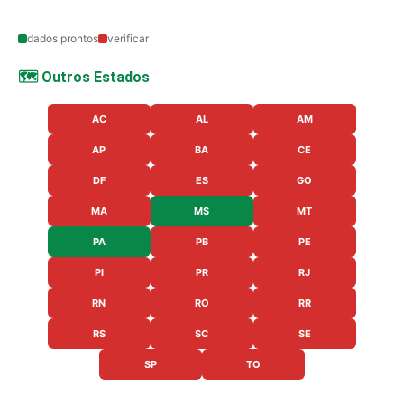
dados prontos
verificar
🗺️ Outros Estados
AC
AL
AM
AP
BA
CE
DF
ES
GO
MA
MS
MT
PA
PB
PE
PI
PR
RJ
RN
RO
RR
RS
SC
SE
SP
TO