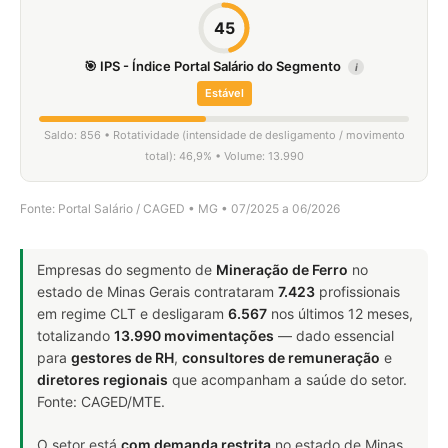
45
🎯 IPS - Índice Portal Salário do Segmento
i
Estável
Saldo: 856 • Rotatividade (intensidade de desligamento / movimento
total): 46,9% • Volume: 13.990
Fonte: Portal Salário / CAGED • MG • 07/2025 a 06/2026
Empresas do segmento de
Mineração de Ferro
no
estado de Minas Gerais contrataram
7.423
profissionais
em regime CLT e desligaram
6.567
nos últimos 12 meses,
totalizando
13.990 movimentações
— dado essencial
para
gestores de RH
,
consultores de remuneração
e
diretores regionais
que acompanham a saúde do setor.
Fonte: CAGED/MTE.
O setor está
com demanda restrita
no estado de Minas