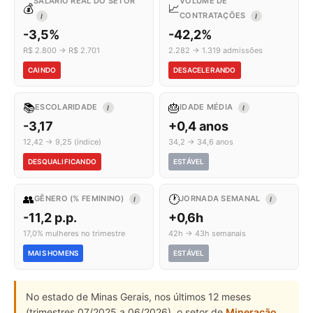
SALÁRIO REAL DO SETOR
VOLUME DE
💰
📈
CONTRATAÇÕES
I
I
-3,5%
-42,2%
R$ 2.800 → R$ 2.701
2.282 → 1.319 admissões
CAINDO
DESACELERANDO
📚
🎂
ESCOLARIDADE
IDADE MÉDIA
I
I
-3,17
+0,4 anos
12,42 → 9,25 (índice)
34,2 → 34,6 anos
DESQUALIFICANDO
ESTÁVEL
👥
🕐
GÊNERO (% FEMININO)
JORNADA SEMANAL
I
I
-11,2 p.p.
+0,6h
17,0% mulheres no trimestre
42h → 43h semanais
MAIS HOMENS
ESTÁVEL
No estado de Minas Gerais, nos últimos 12 meses
(trimestres 07/2025 a 06/2026), o setor de
Mineração