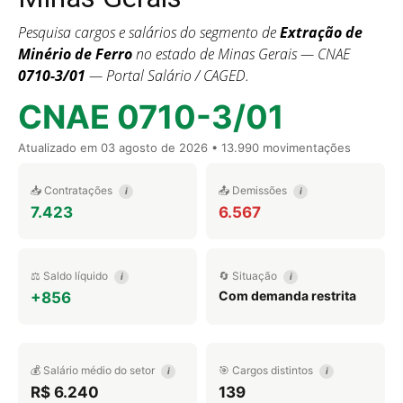
Pesquisa cargos e salários do segmento de
Extração de
Minério de Ferro
no estado de Minas Gerais — CNAE
0710-3/01
— Portal Salário / CAGED.
CNAE 0710-3/01
Atualizado em
03 agosto de 2026
• 13.990 movimentações
📥 Contratações
📤 Demissões
i
i
7.423
6.567
⚖️ Saldo líquido
🔄 Situação
i
i
Com demanda restrita
+856
💰 Salário médio do setor
🎯 Cargos distintos
i
i
R$ 6.240
139