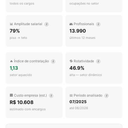
todos os cargos
ocupações no setor
📊 Amplitude salarial
👥 Profissionais
i
i
79%
13.990
piso → teto
últimos 12 meses
🔥 Índice de contratação
🔁 Rotatividade
i
i
1,13
46.9%
setor aquecido
alta — setor dinâmico
🏢 Custo empresa (est.)
📅 Período analisado
i
i
07/2025
R$ 10.608
até 06/2026
estimado com encargos