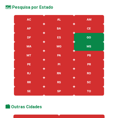
🗺️ Pesquisa por Estado
AC
AL
AM
AP
BA
CE
DF
ES
GO
MA
MG
MS
MT
PA
PB
PE
PI
PR
RJ
RN
RO
RR
RS
SC
SE
SP
TO
🏙️ Outras Cidades