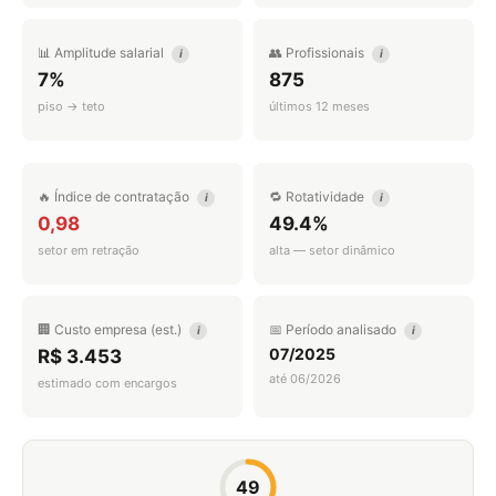
📊 Amplitude salarial
👥 Profissionais
i
i
7%
875
piso → teto
últimos 12 meses
🔥 Índice de contratação
🔁 Rotatividade
i
i
0,98
49.4%
setor em retração
alta — setor dinâmico
🏢 Custo empresa (est.)
📅 Período analisado
i
i
07/2025
R$ 3.453
até 06/2026
estimado com encargos
49