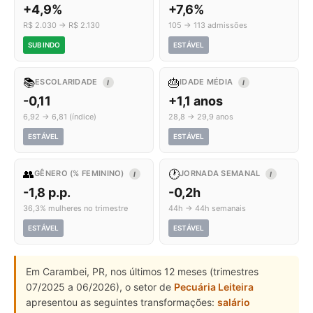
+4,9%
+7,6%
R$ 2.030 → R$ 2.130
105 → 113 admissões
SUBINDO
ESTÁVEL
📚
🎂
ESCOLARIDADE
IDADE MÉDIA
I
I
-0,11
+1,1 anos
6,92 → 6,81 (índice)
28,8 → 29,9 anos
ESTÁVEL
ESTÁVEL
👥
🕐
GÊNERO (% FEMININO)
JORNADA SEMANAL
I
I
-1,8 p.p.
-0,2h
36,3% mulheres no trimestre
44h → 44h semanais
ESTÁVEL
ESTÁVEL
Em Carambei, PR, nos últimos 12 meses (trimestres
07/2025 a 06/2026), o setor de
Pecuária Leiteira
apresentou as seguintes transformações:
salário