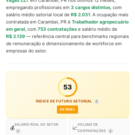
vagas CLT
em Carambei, PR nos últimos 12 meses,
empregando profissionais em
3 cargos distintos
, com
salário médio setorial local de
R$ 2.031
. A ocupação mais
contratada em Carambei, PR é
Trabalhador agropecuário
em geral
, com
753 contratações
e salário médio de
R$ 2.139
— referência central para benchmarks regionais
de remuneração e dimensionamento de workforce em
empresas do setor.
53
ÍNDICE DE FUTURO SETORIAL
I
ESTÁVEL
SALÁRIO REAL DO SETOR
VOLUME DE
💰
📈
CONTRATAÇÕES
I
I