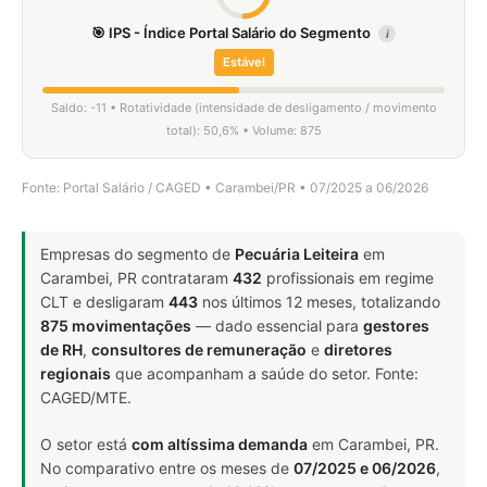
🎯 IPS - Índice Portal Salário do Segmento
i
Estável
Saldo: -11 • Rotatividade (intensidade de desligamento / movimento
total): 50,6% • Volume: 875
Fonte: Portal Salário / CAGED • Carambei/PR • 07/2025 a 06/2026
Empresas do segmento de
Pecuária Leiteira
em
Carambei, PR contrataram
432
profissionais em regime
CLT e desligaram
443
nos últimos 12 meses, totalizando
875 movimentações
— dado essencial para
gestores
de RH
,
consultores de remuneração
e
diretores
regionais
que acompanham a saúde do setor. Fonte:
CAGED/MTE.
O setor está
com altíssima demanda
em Carambei, PR.
No comparativo entre os meses de
07/2025 e 06/2026
,