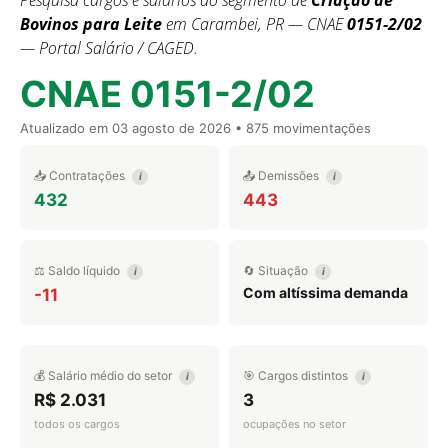
Pesquisa cargos e salários do segmento de
Criação de
Bovinos para Leite
em Carambei, PR — CNAE
0151-2/02
— Portal Salário / CAGED.
CNAE 0151-2/02
Atualizado em
03 agosto de 2026
• 875 movimentações
📥 Contratações
📤 Demissões
i
i
432
443
⚖️ Saldo líquido
🔄 Situação
i
i
Com altíssima demanda
-11
💰 Salário médio do setor
🎯 Cargos distintos
i
i
R$ 2.031
3
todos os cargos
ocupações no setor