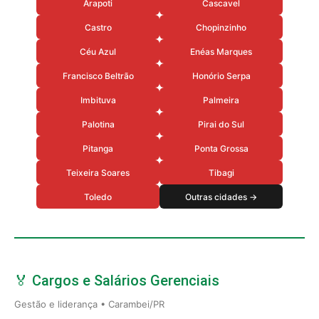
Arapoti
Cascavel
Castro
Chopinzinho
Céu Azul
Enéas Marques
Francisco Beltrão
Honório Serpa
Imbituva
Palmeira
Palotina
Pirai do Sul
Pitanga
Ponta Grossa
Teixeira Soares
Tibagi
Toledo
Outras cidades →
🏅 Cargos e Salários Gerenciais
Gestão e liderança • Carambei/PR