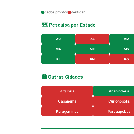
dados prontos
verificar
🗺️ Pesquisa por Estado
AC
AL
AM
MA
MG
MS
RJ
RN
RO
🏙️ Outras Cidades
Altamira
Ananindeua
Capanema
Curionópolis
Paragominas
Parauapebas