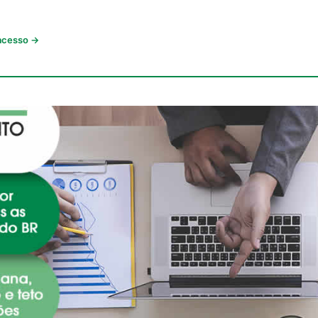
 acesso →