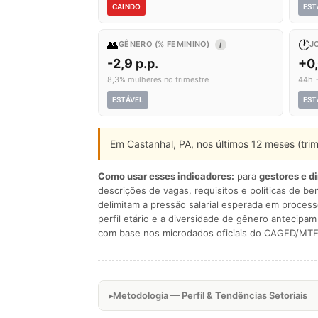
CAINDO
EST
👥
🕐
GÊNERO (% FEMININO)
J
I
-2,9 p.p.
+0
8,3% mulheres no trimestre
44h 
ESTÁVEL
EST
Em Castanhal, PA, nos últimos 12 meses (tri
Como usar esses indicadores:
para
gestores e d
descrições de vagas, requisitos e políticas de be
delimitam a pressão salarial esperada em process
perfil etário e a diversidade de gênero antecip
com base nos microdados oficiais do CAGED/MTE
Metodologia — Perfil & Tendências Setoriais