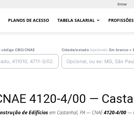
Entrar
PLANOS DE ACESSO
TABELA SALARIAL
PROFISSÕES
ou código CBO/CNAE
Cidade/estado
(opcional)
. Em branco = 
CNAE 4120-4/00 — Casta
nstrução de Edifícios
em Castanhal, PA — CNAE
4120-4/00
— P