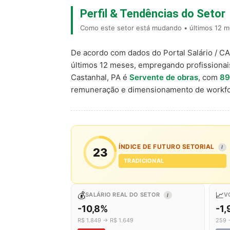
Perfil & Tendências do Setor
Como este setor está mudando • últimos 12 m
De acordo com dados do Portal Salário / C
últimos 12 meses, empregando profissiona
Castanhal, PA é
Servente de obras
, com
89
remuneração e dimensionamento de workfo
ÍNDICE DE FUTURO SETORIAL
I
23
TRADICIONAL
💰
📈
SALÁRIO REAL DO SETOR
V
I
-10,8%
-1
R$ 1.849 → R$ 1.649
259 