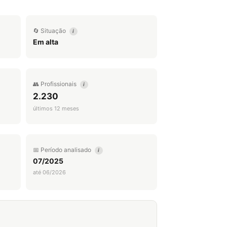
🔄 Situação
i
Em alta
👥 Profissionais
i
2.230
últimos 12 meses
📅 Período analisado
i
07/2025
até 06/2026