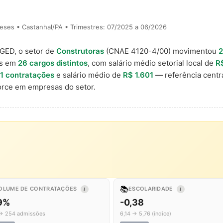
eses • Castanhal/PA • Trimestres: 07/2025 a 06/2026
AGED, o setor de
Construtoras
(CNAE 4120-4/00) movimentou
2
is em
26 cargos distintos
, com salário médio setorial local de
R
1 contratações
e salário médio de
R$ 1.601
— referência centr
rce em empresas do setor.
📚
OLUME DE CONTRATAÇÕES
ESCOLARIDADE
I
I
,9%
-0,38
→ 254 admissões
6,14 → 5,76 (índice)