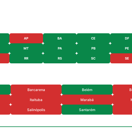
AP
BA
CE
DF
MT
PA
PB
PE
RR
RS
SC
SE
Barcarena
Belém
B
Itaituba
Marabá
Salinópolis
Santarém