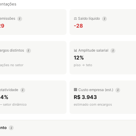
entações
emissões
⚖️ Saldo líquido
i
i
29
-28
argos distintos
📊 Amplitude salarial
i
i
12%
ações no setor
piso → teto
otatividade
🏢 Custo empresa (est.)
i
i
.4%
R$ 3.943
 — setor dinâmico
estimado com encargos
mento
i