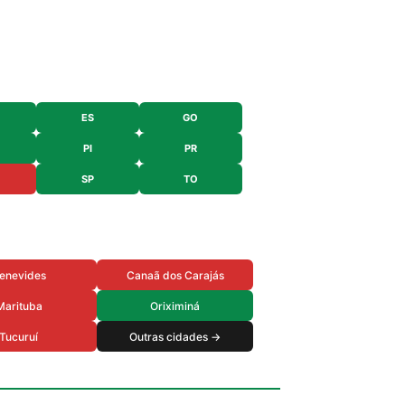
ES
GO
PI
PR
SP
TO
enevides
Canaã dos Carajás
Marituba
Oriximiná
Tucuruí
Outras cidades →