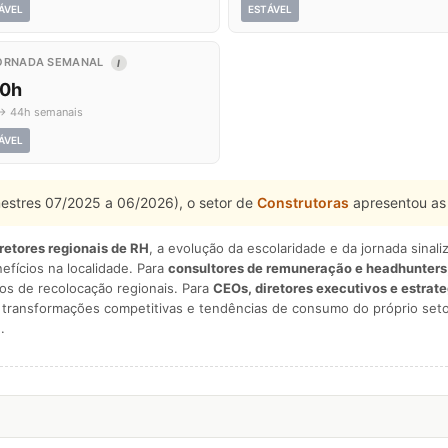
ÁVEL
ESTÁVEL
ORNADA SEMANAL
I
,0h
→ 44h semanais
ÁVEL
mestres 07/2025 a 06/2026), o setor de
Construtoras
apresentou as
iretores regionais de RH
, a evolução da escolaridade e da jornada sina
nefícios na localidade. Para
consultores de remuneração e headhunters
os de recolocação regionais. Para
CEOs, diretores executivos e estrat
am transformações competitivas e tendências de consumo do próprio seto
.