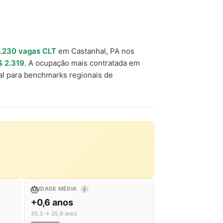
.230 vagas CLT
em Castanhal, PA nos
$ 2.319
. A ocupação mais contratada em
al para benchmarks regionais de
🎂
IDADE MÉDIA
I
+0,6 anos
35,3 → 35,9 anos