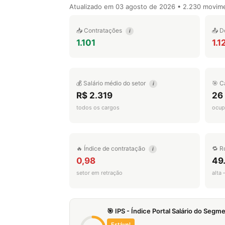
Atualizado em
03 agosto de 2026
• 2.230 movim
📥 Contratações
📤 D
i
1.101
1.1
💰 Salário médio do setor
🎯 C
i
R$ 2.319
26
todos os cargos
ocup
🔥 Índice de contratação
🔁 R
i
0,98
49
setor em retração
alta
🎯 IPS - Índice Portal Salário do Seg
Estável