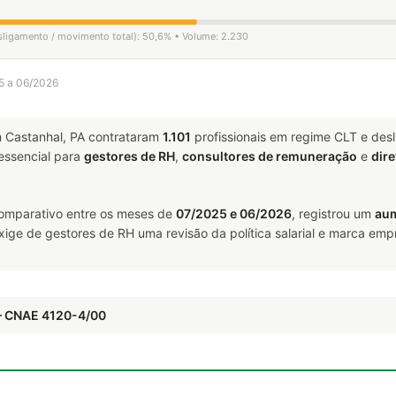
esligamento / movimento total): 50,6% • Volume: 2.230
25 a 06/2026
 Castanhal, PA contrataram
1.101
profissionais em regime CLT e des
ssencial para
gestores de RH
,
consultores de remuneração
e
dire
omparativo entre os meses de
07/2025 e 06/2026
, registrou um
aum
exige de gestores de RH uma revisão da política salarial e marca em
— CNAE 4120-4/00