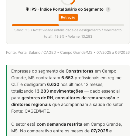
🎯 IPS - Índice Portal Salário do Segmento
i
Retração
Saldo: 23 • Rotatividade (intensidade de desligamento / movimento
total): 49,9% • Volume: 13.283
Fonte: Portal Salário / CAGED • Campo Grande/MS • 07/2025 a 06/2026
Empresas do segmento de
Construtoras
em Campo
Grande, MS contrataram
6.653
profissionais em regime
CLT e desligaram
6.630
nos últimos 12 meses,
totalizando
13.283 movimentações
— dado essencial
para
gestores de RH
,
consultores de remuneração
e
diretores regionais
que acompanham a saúde do setor.
Fonte: CAGED/MTE.
O setor está
com demanda restrita
em Campo Grande,
MS. No comparativo entre os meses de
07/2025 e