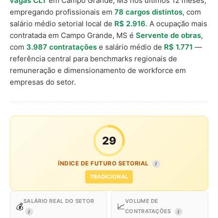
vagas CLT
em Campo Grande, MS nos últimos 12 meses,
empregando profissionais em
78 cargos distintos
, com
salário médio setorial local de
R$ 2.916
. A ocupação mais
contratada em Campo Grande, MS é
Servente de obras
,
com
3.987 contratações
e salário médio de
R$ 1.771
—
referência central para benchmarks regionais de
remuneração e dimensionamento de workforce em
empresas do setor.
29
ÍNDICE DE FUTURO SETORIAL
I
TRADICIONAL
SALÁRIO REAL DO SETOR
VOLUME DE
💰
📈
CONTRATAÇÕES
I
I