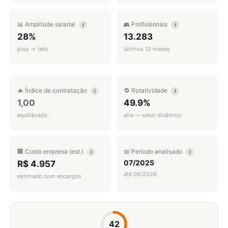
📊 Amplitude salarial
👥 Profissionais
i
i
28%
13.283
piso → teto
últimos 12 meses
🔥 Índice de contratação
🔁 Rotatividade
i
i
1,00
49.9%
equilibrado
alta — setor dinâmico
🏢 Custo empresa (est.)
📅 Período analisado
i
i
07/2025
R$ 4.957
até 06/2026
estimado com encargos
42