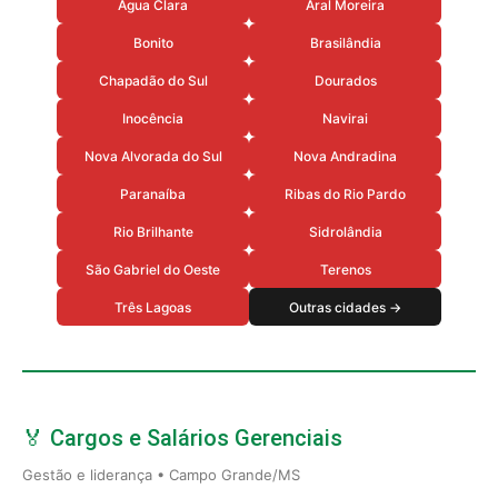
Agua Clara
Aral Moreira
Bonito
Brasilândia
Chapadão do Sul
Dourados
Inocência
Navirai
Nova Alvorada do Sul
Nova Andradina
Paranaíba
Ribas do Rio Pardo
Rio Brilhante
Sidrolândia
São Gabriel do Oeste
Terenos
Três Lagoas
Outras cidades →
🏅 Cargos e Salários Gerenciais
Gestão e liderança • Campo Grande/MS