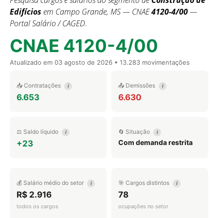
Pesquisa cargos e salários do segmento de
Construção de
Edifícios
em Campo Grande, MS — CNAE
4120-4/00
—
Portal Salário / CAGED.
CNAE 4120-4/00
Atualizado em
03 agosto de 2026
• 13.283 movimentações
📥 Contratações
📤 Demissões
i
i
6.653
6.630
⚖️ Saldo líquido
🔄 Situação
i
i
Com demanda restrita
+23
💰 Salário médio do setor
🎯 Cargos distintos
i
i
R$ 2.916
78
todos os cargos
ocupações no setor