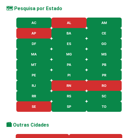
🗺️ Pesquisa por Estado
AC
AL
AM
AP
BA
CE
DF
ES
GO
MA
MG
MS
MT
PA
PB
PE
PI
PR
RJ
RN
RO
RR
RS
SC
SE
SP
TO
🏙️ Outras Cidades