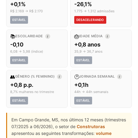
+0,1%
-26,1%
R$ 2.169 → R$ 2.170
1.775 → 1.312 admissões
ESTÁVEL
DESACELERANDO
📚
🎂
ESCOLARIDADE
IDADE MÉDIA
I
I
-0,10
+0,8 anos
6,08 → 5,98 (índice)
35,9 → 36,7 anos
ESTÁVEL
ESTÁVEL
👥
🕐
GÊNERO (% FEMININO)
JORNADA SEMANAL
I
I
+0,8 p.p.
+0,1h
8,7% mulheres no trimestre
44h → 44h semanais
ESTÁVEL
ESTÁVEL
Em Campo Grande, MS, nos últimos 12 meses (trimestres
07/2025 a 06/2026), o setor de
Construtoras
apresentou as seguintes transformações:
volume