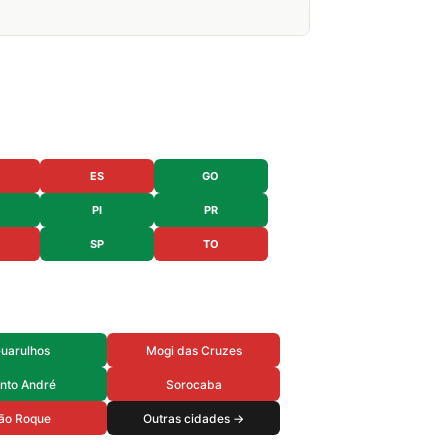
ES
GO
PI
PR
SP
TO
uarulhos
Mogi das Cruzes
nto André
Sorocaba
ão Roque
Outras cidades →