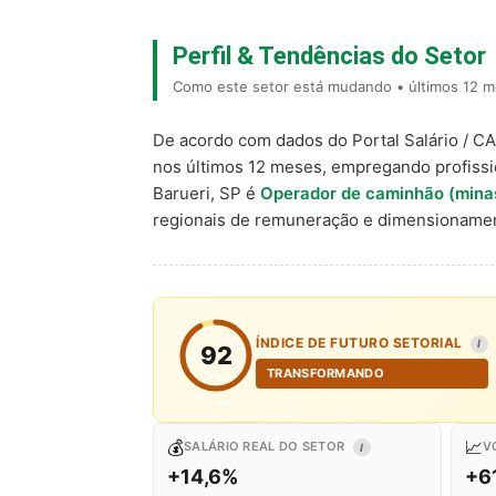
Perfil & Tendências do Setor
Como este setor está mudando • últimos 12 me
De acordo com dados do Portal Salário / C
nos últimos 12 meses, empregando profiss
Barueri, SP é
Operador de caminhão (minas
regionais de remuneração e dimensionamen
ÍNDICE DE FUTURO SETORIAL
I
92
TRANSFORMANDO
💰
📈
SALÁRIO REAL DO SETOR
V
I
+14,6%
+6