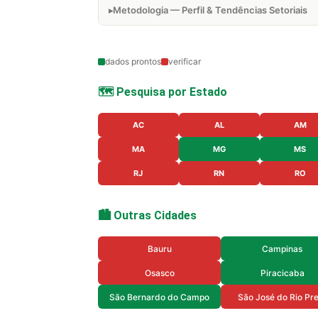
Metodologia — Perfil & Tendências Setoriais
dados prontos
verificar
🗺️ Pesquisa por Estado
AC
AL
AM
MA
MG
MS
RJ
RN
RO
🏙️ Outras Cidades
Bauru
Campinas
Osasco
Piracicaba
São Bernardo do Campo
São José do Rio Pr