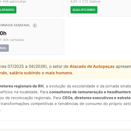
→ 446 admissões
6,97 → 7,72 (índice)
LERANDO
QUALIFICANDO
ORNADA SEMANAL
I
,0h
→ 44h semanais
ÁVEL
stres 07/2025 a 06/2026), o setor de
Atacado de Autopeças
apresen
ando
,
salário subindo
e
mais homens
.
iretores regionais de RH
, a evolução da escolaridade e da jornada sina
nefícios na localidade. Para
consultores de remuneração e headhunters
os de recolocação regionais. Para
CEOs, diretores executivos e estrat
am transformações competitivas e tendências de consumo do próprio seto
.