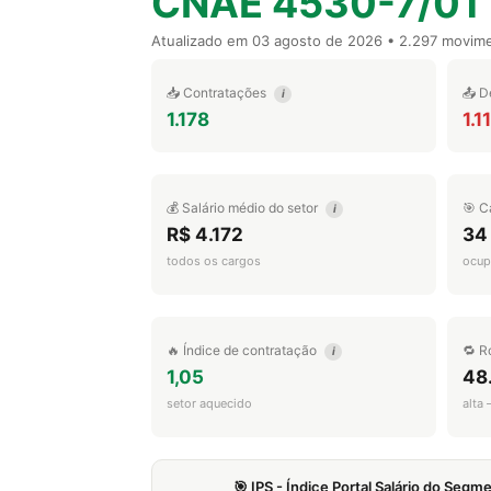
CNAE 4530-7/01
Atualizado em
03 agosto de 2026
• 2.297 movim
📥 Contratações
📤 D
i
1.178
1.1
💰 Salário médio do setor
🎯 C
i
R$ 4.172
34
todos os cargos
ocup
🔥 Índice de contratação
🔁 R
i
1,05
48
setor aquecido
alta
🎯 IPS - Índice Portal Salário do Seg