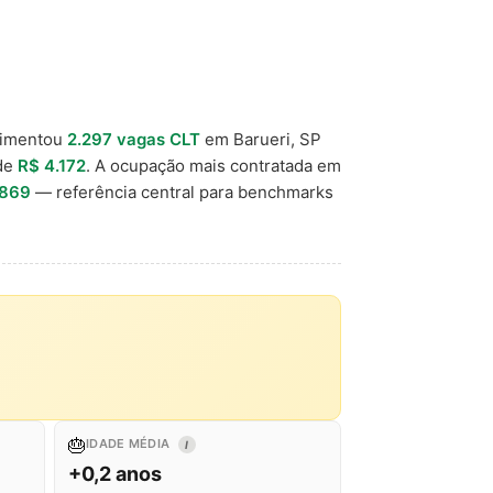
vimentou
2.297 vagas CLT
em Barueri, SP
 de
R$ 4.172
. A ocupação mais contratada em
.869
— referência central para benchmarks
🎂
IDADE MÉDIA
I
+0,2 anos