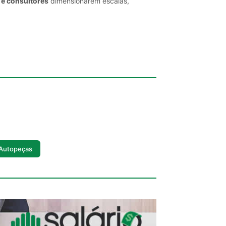
 e consultores
dimensionarem escalas,
 Autopeças