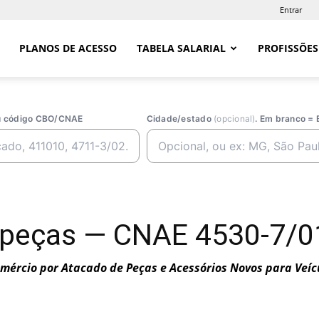
Entrar
PLANOS DE ACESSO
TABELA SALARIAL
PROFISSÕES
ou código CBO/CNAE
Cidade/estado
(opcional)
. Em branco = 
peças — CNAE 4530-7/01
mércio por Atacado de Peças e Acessórios Novos para Veí