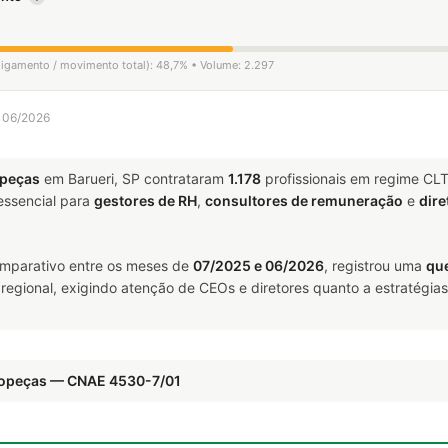
sligamento / movimento total): 48,7% • Volume: 2.297
a 06/2026
opeças
em Barueri, SP contrataram
1.178
profissionais em regime CL
ssencial para
gestores de RH
,
consultores de remuneração
e
dire
omparativo entre os meses de
07/2025 e 06/2026
, registrou uma
qu
 regional, exigindo atenção de CEOs e diretores quanto a estratégias
utopeças — CNAE 4530-7/01