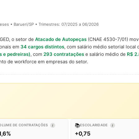
ses • Barueri/SP • Trimestres: 07/2025 a 06/2026
AGED, o setor de
Atacado de Autopeças
(CNAE 4530-7/01) mo
ionais em
34 cargos distintos
, com salário médio setorial local
 e pedreiras)
, com
293 contratações
e salário médio de
R$ 2
to de workforce em empresas do setor.
📚
OLUME DE CONTRATAÇÕES
ESCOLARIDADE
I
I
1,6%
+0,75