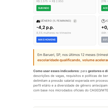
R$ 2.575 → R$ 2.950
276 
SUBINDO
ACE
👥
🕐
GÊNERO (% FEMININO)
J
I
-4,2 p.p.
+0
8,5% mulheres no trimestre
44h 
MAIS HOMENS
EST
Em Barueri, SP, nos últimos 12 meses (trime
escolaridade qualificando
,
volume aceler
Como usar esses indicadores:
para
gestores e d
descrições de vagas, requisitos e políticas de be
delimitam a pressão salarial esperada em process
perfil etário e a diversidade de gênero antecip
com base nos microdados oficiais do CAGED/MTE