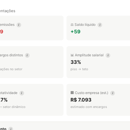
entações
emissões
⚖️ Saldo líquido
i
i
19
+59
argos distintos
📊 Amplitude salarial
i
i
33%
ações no setor
piso → teto
otatividade
🏢 Custo empresa (est.)
i
i
.7%
R$ 7.093
 — setor dinâmico
estimado com encargos
mento
i