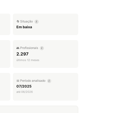
🔄 Situação
i
Em baixa
👥 Profissionais
i
2.297
últimos 12 meses
📅 Período analisado
i
07/2025
até 06/2026