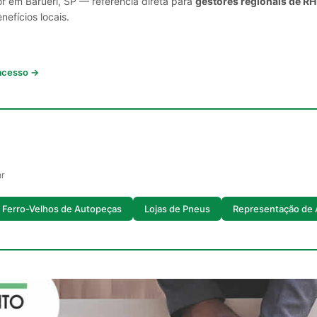
r em Barueri, SP — referência direta para
gestores regionais de RH
nefícios locais.
 acesso →
ar
Ferro-Velhos de Autopeças
Lojas de Pneus
Representação de