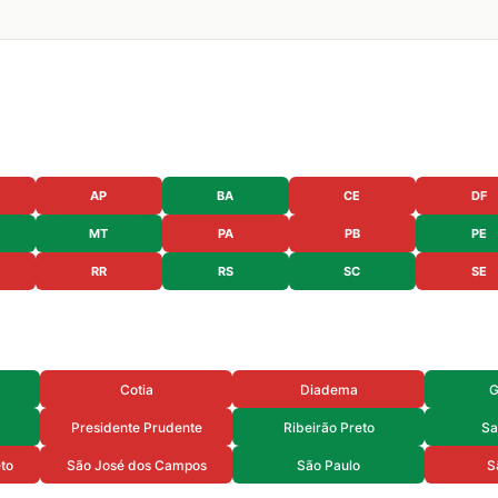
AP
BA
CE
DF
MT
PA
PB
PE
RR
RS
SC
SE
Cotia
Diadema
G
Presidente Prudente
Ribeirão Preto
Sa
eto
São José dos Campos
São Paulo
S