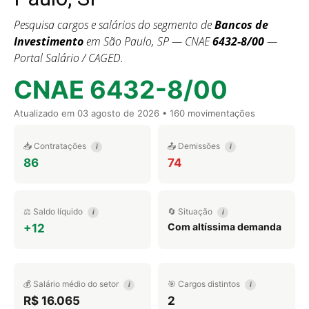
Pesquisa cargos e salários do segmento de
Bancos de
Investimento
em São Paulo, SP — CNAE
6432-8/00
—
Portal Salário / CAGED.
CNAE 6432-8/00
Atualizado em
03 agosto de 2026
• 160 movimentações
📥 Contratações
📤 Demissões
i
i
86
74
⚖️ Saldo líquido
🔄 Situação
i
i
Com altíssima demanda
+12
💰 Salário médio do setor
🎯 Cargos distintos
i
i
R$ 16.065
2