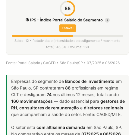
55
🎯 IPS - Índice Portal Salário do Segmento
i
Estável
Saldo: 12 • Rotatividade (intensidade de desligamento / movimento
total): 46,3% • Volume: 160
Fonte: Portal Salário / CAGED • São Paulo/SP • 07/2025 a 06/2026
Empresas do segmento de
Bancos de Investimento
em
São Paulo, SP contrataram
86
profissionais em regime
CLT e desligaram
74
nos últimos 12 meses, totalizando
160 movimentações
— dado essencial para
gestores de
RH
,
consultores de remuneração
e
diretores regionais
que acompanham a saúde do setor. Fonte: CAGED/MTE.
O setor está
com altíssima demanda
em São Paulo, SP.
No comparativo entre os meses de
07/2025 e 06/2026
,