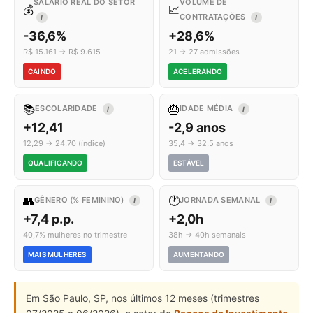
SALÁRIO REAL DO SETOR
VOLUME DE
💰
📈
CONTRATAÇÕES
I
I
-36,6%
+28,6%
R$ 15.161 → R$ 9.615
21 → 27 admissões
CAINDO
ACELERANDO
📚
🎂
ESCOLARIDADE
IDADE MÉDIA
I
I
+12,41
-2,9 anos
12,29 → 24,70 (índice)
35,4 → 32,5 anos
QUALIFICANDO
ESTÁVEL
👥
🕐
GÊNERO (% FEMININO)
JORNADA SEMANAL
I
I
+7,4 p.p.
+2,0h
40,7% mulheres no trimestre
38h → 40h semanais
MAIS MULHERES
AUMENTANDO
Em São Paulo, SP, nos últimos 12 meses (trimestres