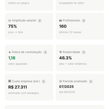
todos os cargos
ocupações no setor
📊 Amplitude salarial
👥 Profissionais
i
i
75%
160
piso → teto
últimos 12 meses
🔥 Índice de contratação
🔁 Rotatividade
i
i
1,16
46.3%
setor aquecido
alta — setor dinâmico
🏢 Custo empresa (est.)
📅 Período analisado
i
i
07/2025
R$ 27.311
até 06/2026
estimado com encargos