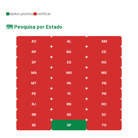
dados prontos
verificar
🗺️ Pesquisa por Estado
AC
AL
AM
AP
BA
CE
DF
ES
GO
MA
MG
MS
MT
PA
PB
PE
PI
PR
RJ
RN
RO
RR
RS
SC
SE
SP
TO