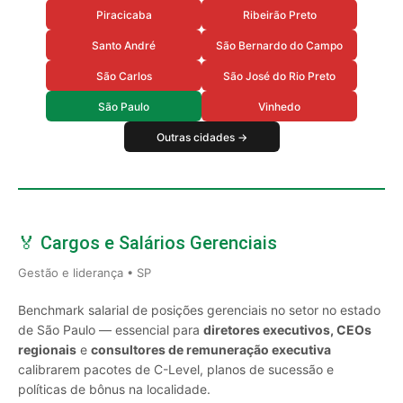
Piracicaba
Ribeirão Preto
Santo André
São Bernardo do Campo
São Carlos
São José do Rio Preto
São Paulo
Vinhedo
Outras cidades →
🏅 Cargos e Salários Gerenciais
Gestão e liderança • SP
Benchmark salarial de posições gerenciais no setor no estado
de São Paulo — essencial para
diretores executivos, CEOs
regionais
e
consultores de remuneração executiva
calibrarem pacotes de C-Level, planos de sucessão e
políticas de bônus na localidade.