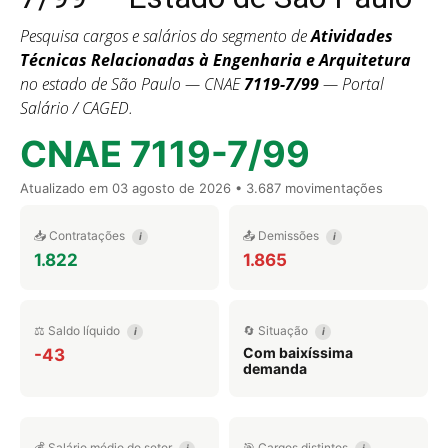
Pesquisa cargos e salários do segmento de
Atividades
Técnicas Relacionadas à Engenharia e Arquitetura
no estado de São Paulo — CNAE
7119-7/99
— Portal
Salário / CAGED.
CNAE 7119-7/99
Atualizado em
03 agosto de 2026
• 3.687 movimentações
📥 Contratações
📤 Demissões
i
i
1.822
1.865
⚖️ Saldo líquido
🔄 Situação
i
i
Com baixíssima
-43
demanda
💰 Salário médio do setor
🎯 Cargos distintos