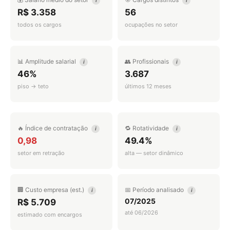
i
i
R$ 3.358
56
todos os cargos
ocupações no setor
📊 Amplitude salarial
👥 Profissionais
i
i
46%
3.687
piso → teto
últimos 12 meses
🔥 Índice de contratação
🔁 Rotatividade
i
i
0,98
49.4%
setor em retração
alta — setor dinâmico
🏢 Custo empresa (est.)
📅 Período analisado
i
i
07/2025
R$ 5.709
até 06/2026
estimado com encargos