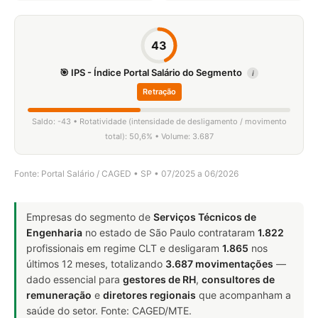
43
🎯 IPS - Índice Portal Salário do Segmento
i
Retração
Saldo: -43 • Rotatividade (intensidade de desligamento / movimento
total): 50,6% • Volume: 3.687
Fonte: Portal Salário / CAGED • SP • 07/2025 a 06/2026
Empresas do segmento de
Serviços Técnicos de
Engenharia
no estado de São Paulo contrataram
1.822
profissionais em regime CLT e desligaram
1.865
nos
últimos 12 meses, totalizando
3.687 movimentações
—
dado essencial para
gestores de RH
,
consultores de
remuneração
e
diretores regionais
que acompanham a
saúde do setor. Fonte: CAGED/MTE.