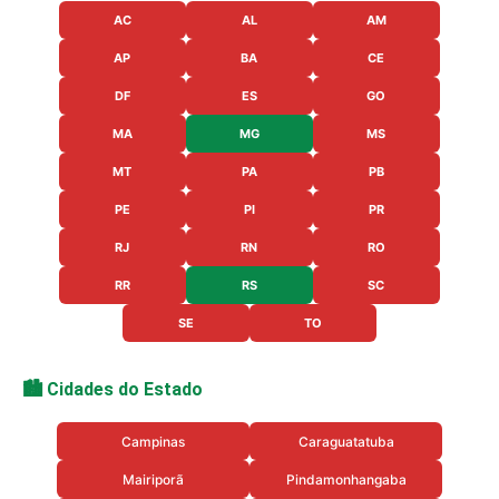
AC
AL
AM
AP
BA
CE
DF
ES
GO
MA
MG
MS
MT
PA
PB
PE
PI
PR
RJ
RN
RO
RR
RS
SC
SE
TO
🏙️ Cidades do Estado
Campinas
Caraguatatuba
Mairiporã
Pindamonhangaba