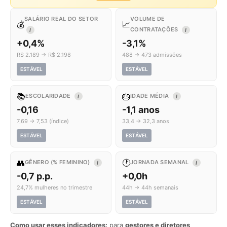
SALÁRIO REAL DO SETOR
VOLUME DE
💰
📈
CONTRATAÇÕES
I
I
+0,4%
-3,1%
R$ 2.189 → R$ 2.198
488 → 473 admissões
ESTÁVEL
ESTÁVEL
📚
🎂
ESCOLARIDADE
IDADE MÉDIA
I
I
-0,16
-1,1 anos
7,69 → 7,53 (índice)
33,4 → 32,3 anos
ESTÁVEL
ESTÁVEL
👥
🕐
GÊNERO (% FEMININO)
JORNADA SEMANAL
I
I
-0,7 p.p.
+0,0h
24,7% mulheres no trimestre
44h → 44h semanais
ESTÁVEL
ESTÁVEL
Como usar esses indicadores:
para
gestores e diretores