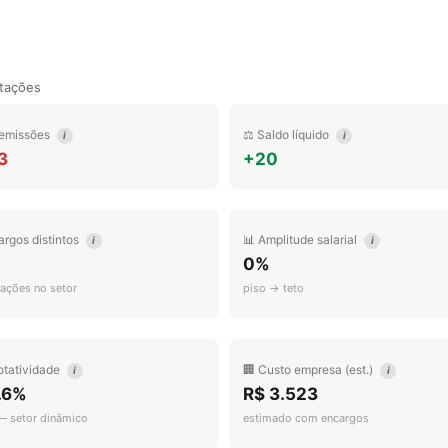
tações
emissões
⚖️ Saldo líquido
i
i
3
+20
argos distintos
📊 Amplitude salarial
i
i
0%
ações no setor
piso → teto
otatividade
🏢 Custo empresa (est.)
i
i
.6%
R$ 3.523
 — setor dinâmico
estimado com encargos