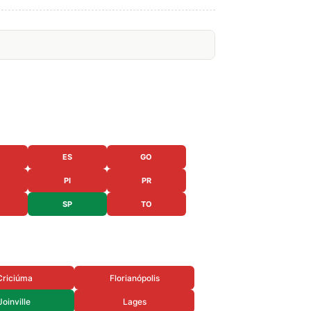
ES
GO
PI
PR
SP
TO
Criciúma
Florianópolis
Joinville
Lages