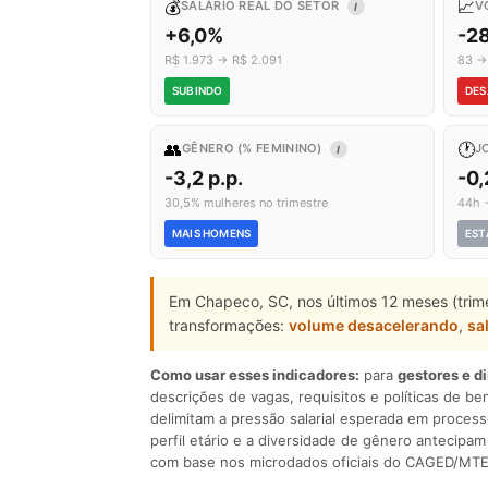
💰
📈
SALÁRIO REAL DO SETOR
V
I
+6,0%
-2
R$ 1.973 → R$ 2.091
83 →
SUBINDO
DES
👥
🕐
GÊNERO (% FEMININO)
J
I
-3,2 p.p.
-0,
30,5% mulheres no trimestre
44h 
MAIS HOMENS
EST
Em Chapeco, SC, nos últimos 12 meses (trim
transformações:
volume desacelerando
,
sa
Como usar esses indicadores:
para
gestores e d
descrições de vagas, requisitos e políticas de be
delimitam a pressão salarial esperada em process
perfil etário e a diversidade de gênero antecip
com base nos microdados oficiais do CAGED/MTE