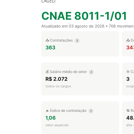
CAGED.
CNAE 8011-1/01
Atualizado em
03 agosto de 2026
• 706 movimen
📥 Contratações
📤 D
i
363
34
💰 Salário médio do setor
🎯 C
i
R$ 2.072
3
todos os cargos
ocup
🔥 Índice de contratação
🔁 R
i
1,06
48
setor aquecido
alta