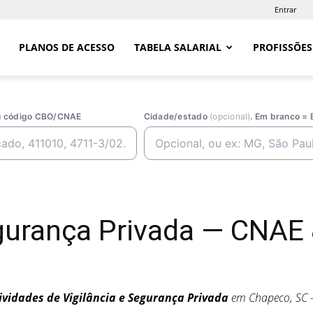
Entrar
PLANOS DE ACESSO
TABELA SALARIAL
PROFISSÕES
ou código CBO/CNAE
Cidade/estado
(opcional)
. Em branco = 
urança Privada — CNAE
ividades de Vigilância e Segurança Privada
em Chapeco, SC