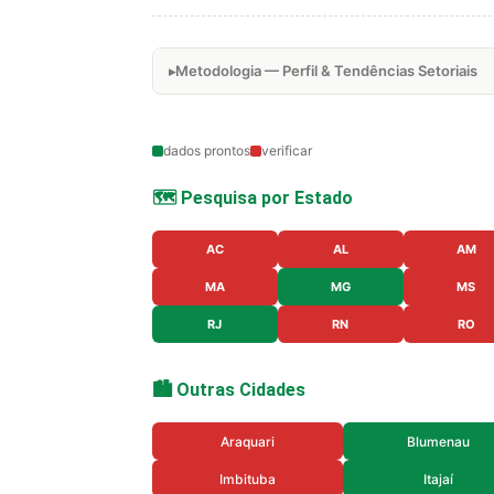
Metodologia — Perfil & Tendências Setoriais
dados prontos
verificar
🗺️ Pesquisa por Estado
AC
AL
AM
MA
MG
MS
RJ
RN
RO
🏙️ Outras Cidades
Araquari
Blumenau
Imbituba
Itajaí