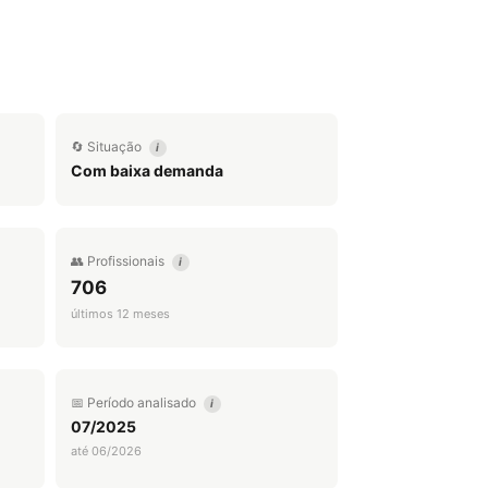
🔄 Situação
i
Com baixa demanda
👥 Profissionais
i
706
últimos 12 meses
📅 Período analisado
i
07/2025
até 06/2026