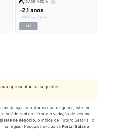
🎂
IDADE MÉDIA
I
-2,1 anos
34,1 → 32,0 anos
ESTÁVEL
vada
apresentou as seguintes
liza mudanças estruturais que exigem ajuste em
, o salário real do setor e a variação de volume
egistas de negócio
, o Índice de Futuro Setorial, o
r na região. Pesquisa exclusiva
Portal Salário