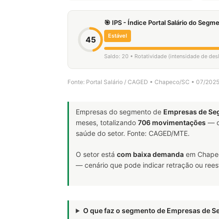
🎯 IPS - Índice Portal Salário do Seg
Estável
45
Saldo: 20 • Rotatividade (intensidade de de
Fonte: Portal Salário / CAGED • Chapeco/SC • 07/202
Empresas do segmento de
Empresas de Se
meses, totalizando
706 movimentações
— d
saúde do setor. Fonte: CAGED/MTE.
O setor está
com baixa demanda
em Chapec
— cenário que pode indicar retração ou rees
O que faz o segmento de Empresas de S