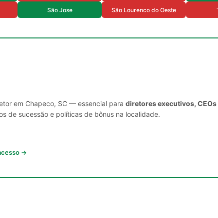
São Jose
São Lourenco do Oeste
 setor em Chapeco, SC — essencial para
diretores executivos, CEOs
s de sucessão e políticas de bônus na localidade.
 acesso →