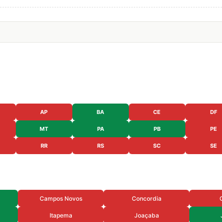
AP
BA
CE
DF
MT
PA
PB
PE
RR
RS
SC
SE
Campos Novos
Concordia
Itapema
Joaçaba