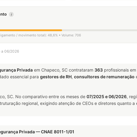
mento
i
sligamento / movimento total): 48,6% • Volume: 706
5 a 06/2026
gurança Privada
em Chapeco, SC contrataram
363
profissionais em
ado essencial para
gestores de RH
,
consultores de remuneração
o, SC. No comparativo entre os meses de
07/2025 e 06/2026
, reg
truturação regional, exigindo atenção de CEOs e diretores quanto a 
egurança Privada — CNAE 8011-1/01