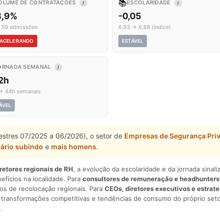
📚
OLUME DE CONTRATAÇÕES
ESCOLARIDADE
I
I
8,9%
-0,05
 59 admissões
6,93 → 6,88 (índice)
ACELERANDO
ESTÁVEL
ORNADA SEMANAL
I
2h
→ 44h semanais
ÁVEL
estres 07/2025 a 06/2026), o setor de
Empresas de Segurança Pri
lário subindo
e
mais homens
.
iretores regionais de RH
, a evolução da escolaridade e da jornada sina
nefícios na localidade. Para
consultores de remuneração e headhunters
os de recolocação regionais. Para
CEOs, diretores executivos e estrat
am transformações competitivas e tendências de consumo do próprio seto
.