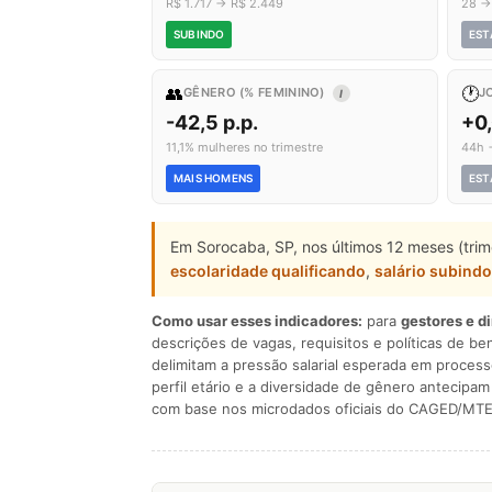
R$ 1.717 → R$ 2.449
28 →
SUBINDO
EST
👥
🕐
GÊNERO (% FEMININO)
J
I
-42,5 p.p.
+0
11,1% mulheres no trimestre
44h 
MAIS HOMENS
EST
Em Sorocaba, SP, nos últimos 12 meses (tri
escolaridade qualificando
,
salário subindo
Como usar esses indicadores:
para
gestores e d
descrições de vagas, requisitos e políticas de be
delimitam a pressão salarial esperada em process
perfil etário e a diversidade de gênero antecip
com base nos microdados oficiais do CAGED/MTE