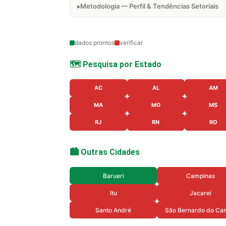
Metodologia — Perfil & Tendências Setoriais
dados prontos
verificar
🗺️ Pesquisa por Estado
AC
AL
AM
MA
MG
MS
RJ
RN
RO
🏙️ Outras Cidades
Barueri
Campinas
Itu
Jacareí
Santo André
São Bernardo do Ca