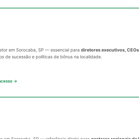
setor em Sorocaba, SP — essencial para
diretores executivos, CEOs
s de sucessão e políticas de bônus na localidade.
 acesso →
or em Sorocaba, SP — referência direta para
gestores regionais de