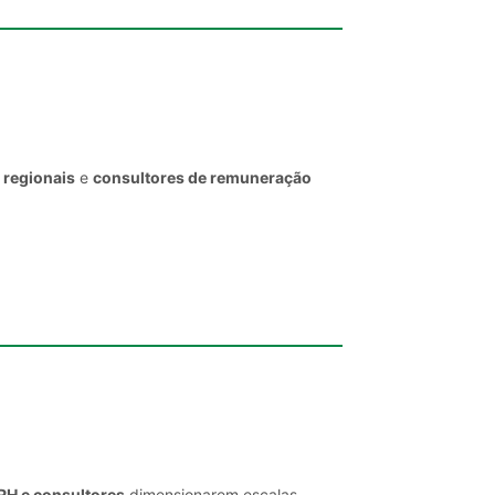
 regionais
e
consultores de remuneração
 RH e consultores
dimensionarem escalas,