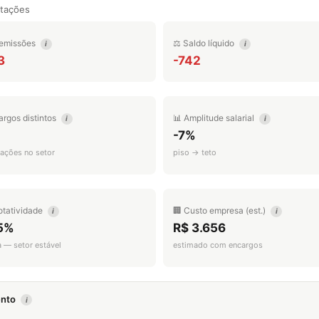
tações
emissões
⚖️ Saldo líquido
i
i
3
-742
argos distintos
📊 Amplitude salarial
i
i
-7%
ações no setor
piso → teto
otatividade
🏢 Custo empresa (est.)
i
i
.5%
R$ 3.656
a — setor estável
estimado com encargos
mento
i