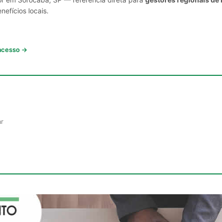
nefícios locais.
 acesso →
ar