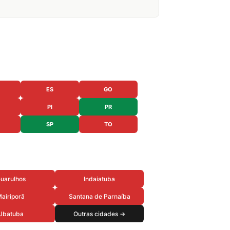
ES
GO
PI
PR
SP
TO
uarulhos
Indaiatuba
airiporã
Santana de Parnaíba
Ubatuba
Outras cidades →