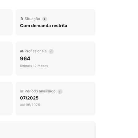
🔄 Situação
i
Com demanda restrita
👥 Profissionais
i
964
últimos 12 meses
📅 Período analisado
i
07/2025
até 06/2026