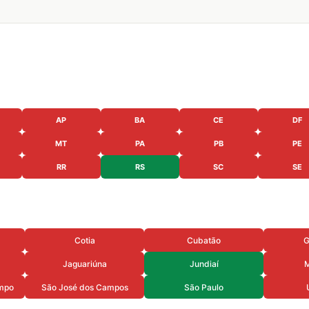
AP
BA
CE
DF
MT
PA
PB
PE
RR
RS
SC
SE
Cotia
Cubatão
G
Jaguariúna
Jundiaí
M
mpo
São José dos Campos
São Paulo