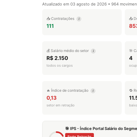
Atualizado em
03 agosto de 2026
• 964 movimen
📥 Contratações
📤 D
i
111
85
💰 Salário médio do setor
🎯 C
i
R$ 2.150
4
todos os cargos
ocup
🔥 Índice de contratação
🔁 R
i
0,13
11
setor em retração
baix
🎯 IPS - Índice Portal Salário do Seg
Forte Retração