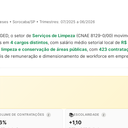
eses • Sorocaba/SP • Trimestres: 07/2025 a 06/2026
AGED, o setor de
Serviços de Limpeza
(CNAE 8129-0/00) movi
is em
4 cargos distintos
, com salário médio setorial local de
R$ 
 limpeza e conservação de áreas públicas
, com
423 contrata
nais de remuneração e dimensionamento de workforce em empre
📚
OLUME DE CONTRATAÇÕES
ESCOLARIDADE
I
I
,6%
+1,10