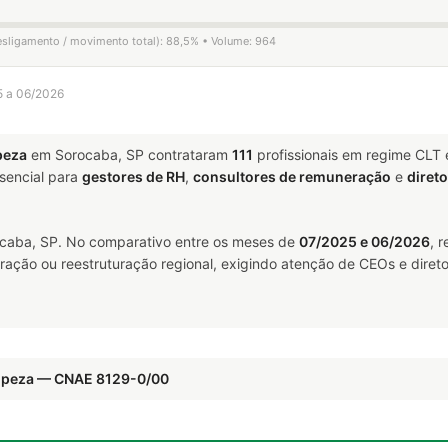
desligamento / movimento total): 88,5% • Volume: 964
5 a 06/2026
peza
em Sorocaba, SP contrataram
111
profissionais em regime CLT
encial para
gestores de RH
,
consultores de remuneração
e
diret
aba, SP. No comparativo entre os meses de
07/2025 e 06/2026
, 
ração ou reestruturação regional, exigindo atenção de CEOs e direto
impeza — CNAE 8129-0/00