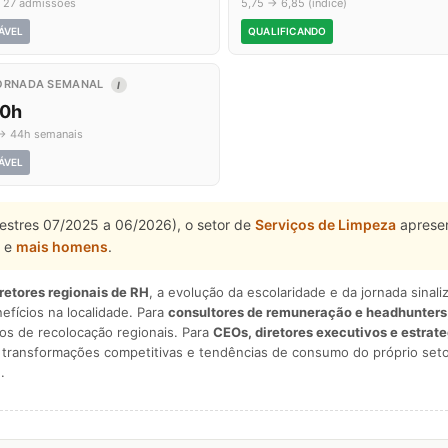
 27 admissões
5,75 → 6,85 (índice)
ÁVEL
QUALIFICANDO
ORNADA SEMANAL
I
,0h
→ 44h semanais
ÁVEL
mestres 07/2025 a 06/2026), o setor de
Serviços de Limpeza
apresen
e
mais homens
.
iretores regionais de RH
, a evolução da escolaridade e da jornada sina
nefícios na localidade. Para
consultores de remuneração e headhunters
os de recolocação regionais. Para
CEOs, diretores executivos e estrat
am transformações competitivas e tendências de consumo do próprio seto
.