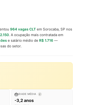
mentou
964 vagas CLT
em Sorocaba, SP nos
2.150
. A ocupação mais contratada em
ções
e salário médio de
R$ 1.716
—
sas do setor.
🎂
IDADE MÉDIA
I
-3,2 anos