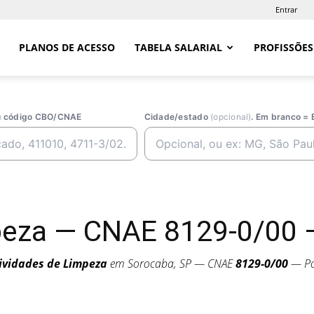
Entrar
PLANOS DE ACESSO
TABELA SALARIAL
PROFISSÕES
ou código CBO/CNAE
Cidade/estado
(opcional)
. Em branco = 
peza — CNAE 8129-0/00 
ividades de Limpeza
em Sorocaba, SP — CNAE
8129-0/00
— Por