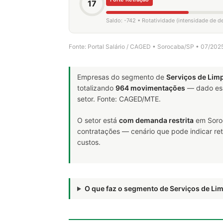
17
Saldo: -742 • Rotatividade (intensidade de 
Fonte: Portal Salário / CAGED • Sorocaba/SP • 07/202
Empresas do segmento de
Serviços de Lim
totalizando
964 movimentações
— dado ess
setor. Fonte: CAGED/MTE.
O setor está
com demanda restrita
em Soroc
contratações — cenário que pode indicar ret
custos.
O que faz o segmento de Serviços de L