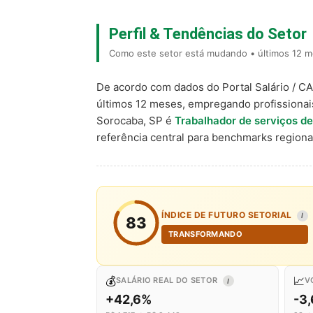
Perfil & Tendências do Setor
Como este setor está mudando • últimos 12 m
De acordo com dados do Portal Salário / C
últimos 12 meses, empregando profissiona
Sorocaba, SP é
Trabalhador de serviços de
referência central para benchmarks regio
ÍNDICE DE FUTURO SETORIAL
I
83
TRANSFORMANDO
💰
📈
SALÁRIO REAL DO SETOR
V
I
+42,6%
-3