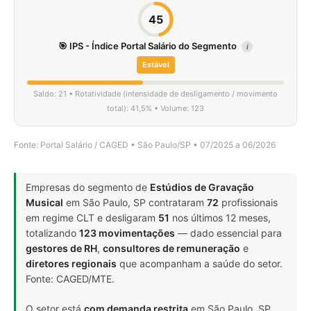
45
🎯 IPS - Índice Portal Salário do Segmento
i
Estável
Saldo: 21 • Rotatividade (intensidade de desligamento / movimento
total): 41,5% • Volume: 123
Fonte: Portal Salário / CAGED • São Paulo/SP • 07/2025 a 06/2026
Empresas do segmento de
Estúdios de Gravação
Musical
em São Paulo, SP contrataram
72
profissionais
em regime CLT e desligaram
51
nos últimos 12 meses,
totalizando
123 movimentações
— dado essencial para
gestores de RH
,
consultores de remuneração
e
diretores regionais
que acompanham a saúde do setor.
Fonte: CAGED/MTE.
O setor está
com demanda restrita
em São Paulo, SP.