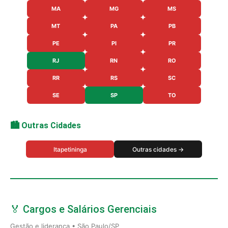
MA
MG
MS
MT
PA
PB
PE
PI
PR
RJ
RN
RO
RR
RS
SC
SE
SP
TO
🏙️ Outras Cidades
Itapetininga
Outras cidades →
🏅 Cargos e Salários Gerenciais
Gestão e liderança • São Paulo/SP