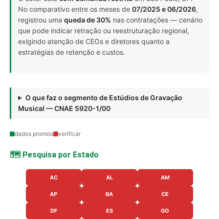
No comparativo entre os meses de
07/2025 e 06/2026
,
registrou uma
queda de 30%
nas contratações — cenário
que pode indicar retração ou reestruturação regional,
exigindo atenção de CEOs e diretores quanto a
estratégias de retenção e custos.
O que faz o segmento de Estúdios de Gravação
Musical — CNAE 5920-1/00
dados prontos
verificar
🗺️ Pesquisa por Estado
AC
AL
AM
AP
BA
CE
DF
ES
GO