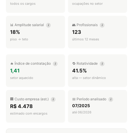
todos os cargos
ocupações no setor
📊 Amplitude salarial
👥 Profissionais
i
i
18%
123
piso → teto
últimos 12 meses
🔥 Índice de contratação
🔁 Rotatividade
i
i
1,41
41.5%
setor aquecido
alta — setor dinâmico
🏢 Custo empresa (est.)
📅 Período analisado
i
i
07/2025
R$ 4.478
até 06/2026
estimado com encargos