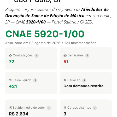
Pesquisa cargos e salários do segmento de
Atividades de
Gravação de Som e de Edição de Música
em São Paulo,
SP — CNAE
5920-1/00
— Portal Salário / CAGED.
CNAE 5920-1/00
Atualizado em
03 agosto de 2026
• 123 movimentações
📥 Contratações
📤 Demissões
i
i
72
51
⚖️ Saldo líquido
🔄 Situação
i
i
Com demanda restrita
+21
💰 Salário médio do setor
🎯 Cargos distintos
i
i
R$ 2.634
3